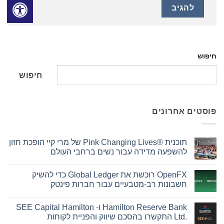
חיפוש
חיפוש
פוסטים אחרונים
תוכנית Pink Changing Lives®‎ של מרי קיי הופכת חזון
להשפעה מדידה עבור נשים ברחבי העולם
אין
תגובות
OpenFX רוכשת את Global Ledger כדי להשיק
על
תוכנית
חשבונות רב-מטבעיים עבור חברות פינטק
Pink
Changing
אין
Lives®‎
תגובות
Hamilton Reserve Bank ו- SEE Capital Hamilton
על
של
מרי
OpenFX
Ltd.‎ התקשרו בהסכם שיווק והפניית לקוחות
קיי
רוכשת