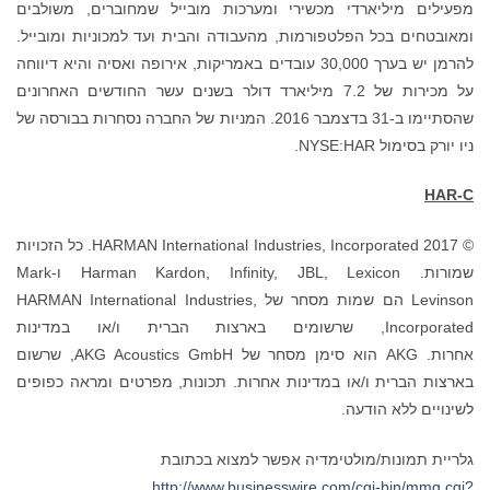
מפעילים מיליארדי מכשירי ומערכות מובייל שמחוברים, משולבים
ומאובטחים בכל הפלטפורמות, מהעבודה והבית ועד למכוניות ומובייל.
להרמן יש בערך 30,000 עובדים באמריקות, אירופה ואסיה והיא דיווחה
על מכירות של 7.2 מיליארד דולר בשנים עשר החודשים האחרונים
שהסתיימו ב-31 בדצמבר 2016. המניות של החברה נסחרות בבורסה של
ניו יורק בסימול NYSE:HAR.
HAR-C
© 2017 HARMAN International Industries, Incorporated. כל הזכויות
שמורות. Harman Kardon, Infinity, JBL, Lexicon ו-Mark
Levinson הם שמות מסחר של HARMAN International Industries,
Incorporated, שרשומים בארצות הברית ו/או במדינות
אחרות. AKG הוא סימן מסחר של AKG Acoustics GmbH, שרשום
בארצות הברית ו/או במדינות אחרות. תכונות, מפרטים ומראה כפופים
לשינויים ללא הודעה.
גלריית תמונות/מולטימדיה אפשר למצוא בכתובת
http://www.businesswire.com/cgi-bin/mmg.cgi?