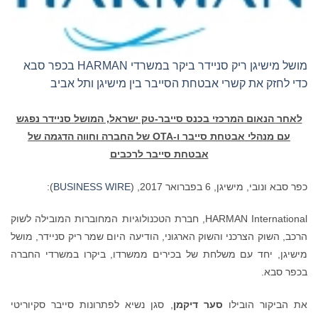
מושל מישיגן ריק סניידר ביקר במשרדי HARMAN בכפר סבא
כדי לחזק את קשרי אבטחת הסייבר בין מישיגן ותל אביב
לאחר הנאום המרכזי בכנס סייבר-טק ישראל, המושל סניידר נפגש
עם מנהלי אבטחת סייבר ו-
OTA
של החברה וחווה הדגמה של
אבטחת סייבר לרכבים
כפר סבא ונובי, מישיגן, 6 בפברואר 2017, (
BUSINESS WIRE
):
HARMAN International, חברת הטכנולוגיות המחוברות המובילה לשוק
הרכב, השוק הצרכני והשוק הארגוני, הודיעה היום שמר ריק סניידר, מושל
מישיגן, יחד עם משלחת של בכירים ממשרדו, ביקרו במשרדי החברה
בכפר סבא.
את הביקור הובילו
סער דיקמן
, סגן נשיא לפתרונות סייבר סקיוריטי