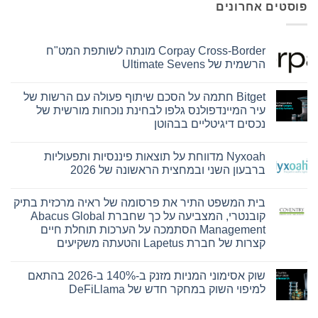
פוסטים אחרונים
Corpay Cross-Border מונתה לשותפת המט"ח
הרשמית של Ultimate Sevens
אין
תגובות
Bitget חתמה על הסכם שיתוף פעולה עם הרשות של
על
Corpay
עיר המיינדפולנס גלפו לבחינת נוכחות מורשית של
Cross-
נכסים דיגיטליים בבהוטן
Border
מונתה
אין
לשותפת
תגובות
המט"ח
Nyxoah מדווחת על תוצאות פיננסיות ותפעוליות
על
הרשמית
Bitget
ברבעון השני ובמחצית הראשונה של 2026
של
חתמה
Ultimate
על
אין
Sevens
הסכם
תגובות
בית המשפט התיר את פרסומה של ראיה מרכזית בתיק
על
שיתוף
פעולה
Nyxoah
קובנטרי, המצביעה על כך שחברת Abacus Global
עם
מדווחת
Management הסתמכה על הערכות תוחלת חיים
על
הרשות
של
תוצאות
קצרות של חברת Lapetus והטעתה משקיעים
עיר
פיננסיות
אין
ותפעוליות
המיינדפולנס
גלפו
ברבעון
תגובות
שוק אסימוני המניות מזנק ב-140% ב-2026 בהתאם
על
השני
לבחינת
בית
נוכחות
ובמחצית
למיפוי השוק במחקר חדש של DeFiLlama
המשפט
מורשית
הראשונה
התיר
של
של
אין
את
2026
נכסים
תגובות