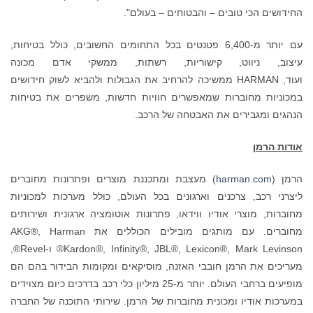
החידושים הכי טובים – והבטוחים – בעולם".
עם יותר מ-6,400 פטנטים בכל התחומים החשובים, כולל בטיחות,
עיצוב, ניווט, קישוריות, רשתות, ממשקי אדם מכונה
ועוד, HARMAN ממשיכה להרחיב את הגבולות ולהביא לשוק חידושים
במכוניות מחוברות שמאפשרים חוויות חדשות, משפרים את בטיחות
הנהגים ומגבירים את האבטחה של הרכב.
אודות הרמן
הרמן (
harman.com
) מעצבת ומתכננת מוצרים ופתרונות מחוברים
ליצרני רכב, צרכנים וארגונים בכל העולם, כולל מערכות למכוניות
מחוברות, מוצרי אודיו ווידאו, פתרונות אוטומציה ארגונית ושירותים
מחוברים. עם מותגים מובילים הכוללים את AKG®, Harman
Kardon®, Infinity®, JBL®, Lexicon®, Mark Levinson® ו-Revel®,
מעריכים את הרמן חובבי האזנה, מוסיקאים ומקומות הבידור בהם הם
מופיעים ברחבי העולם. יותר מ-25 מיליון כלי רכב בדרכים כיום מצוידים
במערכות אודיו ומכונית מחוברות של הרמן. שירותי התוכנה של החברה