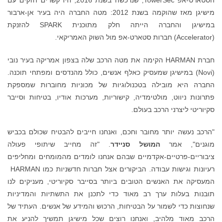
מישיגן מאז שהוקמה בשנת 2012: מטה החברה היה בעיר אן-ארבור
במישיגן והחברה הייתה חלק מתוכנית SPARK להזנקת
(Accelerator) חברות סטארט-אפ מול השוק האמריקאי.
חברת HARMAN הקימה את מטה הרכב שלה בצפון אמריקה בעיר נובי
(Novi) במישיגן שמעסיק כאלף אנשים, כולל מהנדסים ומפתחי תוכנה.
החברה היא מובילה בטכנולוגיות של מכוניות מחוברות שמספקת
פתרונות ניווט, מולטימדיה, קישוריות, מערכות אודיו, בטיחות וסייבר
סקיוריטי ליצרני הרכב בעולם.
"הרכב נעשה יותר מחובר וחכם, ואנחנו חייבים להבטיח שכולם בכביש
מוגנים", אמר
המושל סניידר
. "זה מחייב שיתופי פעולה
ציבוריים-פרטיים-אקדמיים שבהם אנחנו לומדים מהמומחים ומחליפים
רעיונות וגישות עבודה. הביקורים אצל חברות חדשניות כמו HARMAN
המעסיקה את האנשים הטובים ביותר בסייבר סקיוריטי, מעניקים לנו
תובנות בעלות ערך רב מאוד כדי לתכנן את התשתיות והמדיניות
שנחוצות כדי לשמור על הבטיחות, הרכוש והמידע של אנשים. העתיד של
הרכב מאוד מלהיב, ואנחנו רוצים שכל מישיגן תמשיך להניע את