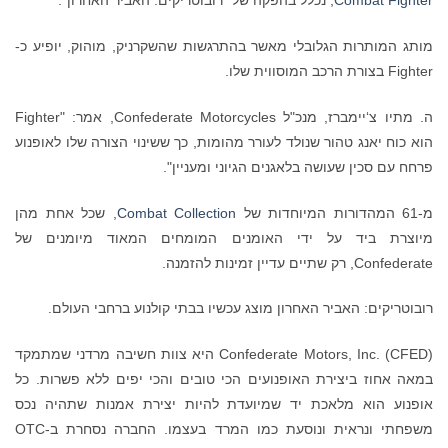
Combat Fighter
, נכלל בהפקה של "רובוטריקים: האביר האחרון".
מותג המותרות הגלובלי מאשר בהתרגשות שהשקרניק, מוהוק, יופיע כ-
Fighter בצורת הרכב המוסווית שלו.
ה. מתיו צ‘יימברז, מנכ"ל Confederate Motorcycles, אמר: "Fighter
הוא כוח יאנג טהור שנולד לעורר מהומות, כך ששינוי הצורה שלו לאופנוע
פרחח עם סכין שעושה בלאגנים הגיוני ומעניין".
מ-61 המהדורות המיוחדות של
Combat Collection
, שכל אחת מהן
מיוצרת ביד על ידי האומנים המומחים המאוד מיומנים של
Confederate, רק שתיים עדיין זמינות להזמנה.
רובוטריקים: האביר האחרון מוצג עכשיו בבתי קולנוע ברחבי העולם.
Confederate Motors, Inc. (CFED) היא צוות חשיבה מרדני שמתמקד
במאה אחוז ביצירת האופנועים הכי טובים והכי יפים ללא פשרות. כל
אופנוע הוא מלאכת יד שמיועדת להיות יצירת אמנות שתהיה נכס
משפחתי ונראית ונוסעת כמו המרד בעצמו. החברה נסחרת ב-OTC