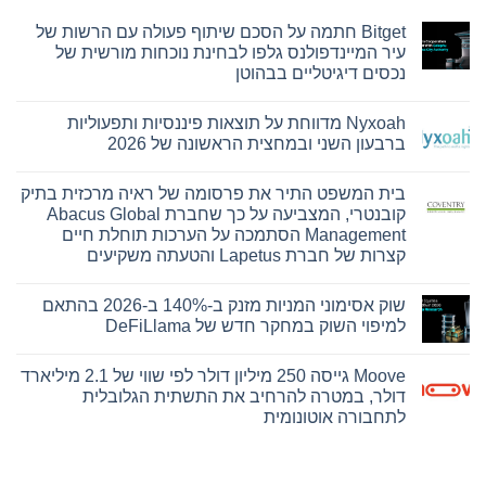
Bitget חתמה על הסכם שיתוף פעולה עם הרשות של
עיר המיינדפולנס גלפו לבחינת נוכחות מורשית של
נכסים דיגיטליים בבהוטן
אין
תגובות
Nyxoah מדווחת על תוצאות פיננסיות ותפעוליות
על
Bitget
ברבעון השני ובמחצית הראשונה של 2026
חתמה
על
אין
הסכם
תגובות
בית המשפט התיר את פרסומה של ראיה מרכזית בתיק
על
שיתוף
פעולה
Nyxoah
קובנטרי, המצביעה על כך שחברת Abacus Global
עם
מדווחת
Management הסתמכה על הערכות תוחלת חיים
על
הרשות
של
תוצאות
קצרות של חברת Lapetus והטעתה משקיעים
עיר
פיננסיות
אין
ותפעוליות
המיינדפולנס
גלפו
ברבעון
תגובות
שוק אסימוני המניות מזנק ב-140% ב-2026 בהתאם
על
השני
לבחינת
בית
נוכחות
ובמחצית
למיפוי השוק במחקר חדש של DeFiLlama
המשפט
מורשית
הראשונה
התיר
של
של
אין
את
2026
נכסים
תגובות
Moove גייסה 250 מיליון דולר לפי שווי של 2.1 מיליארד
על
פרסומה
דיגיטליים
של
שוק
בבהוטן
דולר, במטרה להרחיב את התשתית הגלובלית
ראיה
אסימוני
לתחבורה אוטונומית
המניות
מרכזית
מזנק
בתיק
אין
קובנטרי,
ב-140%
תגובות
ב-2026
המצביעה
על
על
בהתאם
Moove