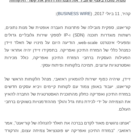
קהיר, 11 ביולי 2017, (
BUSINESS WIRE
):
קוריאנט, ספקית מובילה של פתרונות העברה אופטית של מנות נתונים,
רשתות מוגדרות תוכנה (SDN) ו-IP לספקי שירות גלובליים גדולים
ומפעילי אינטרנט web-scale, הודיעה היום על מינויו של חאלד זיידן
כמנהל כללי של המזרח התיכון ואפריקה. בתפקידו זיידן יהיה אחראי על
הפעילות העסקית ברחבי המזרח התיכון ואפריקה, כולל מכירות
ואסטרטגיות ערוצים, תמיכה בלקוחות ופיתוח עסקי.
זיידן, שיהיה כפוף ישירות להומאיון ראזאבי, מנהל הלקוחות הראשי של
קוריאנט, יעבוד באופן צמוד עם לקוחות קיימים ויביא עסקים חדשים
במזרח התיכון ואפריקה כחלק מהתוכנית האסטרטגית של החברה להאיץ
את הצמיחה על ידי לכידת נתח גדל והולך מההזדמנויות בשווקים ברחבי
העולם.
"אנחנו נרגשים מאוד לקדם בברכה את חאלד להנהלה של קוריאנט", אמר
ראזאבי. "במזרח התיכון ואפריקה יש פוטנציאל צמיחה עצום, והרקורד