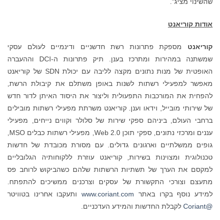
שהשינוי מציג".
אודות קוריאנט
קוריאנט
מספקת פתרונות רשת חדשניים ודינמיים לעולם עסקי
שמשתנה במהירות ומתרכז בענן. תיק פתרונות ה-DCI וההעברה
האופטית של מנות נתונים מקצה לליבה עם יכולת SDN של קוריאנט
מאפשר למפעילי רשתות לשנות באופן משתלם את קיבולת הרשת,
להפחית את המורכבות התפעולית וליצור את היסוד האיתן לדור חדש
של שירותי מובייל, וידאו וענן. קוריאנט משרתת מפעילי רשתות מובילים
ברחבי העולם, ביניהם ספקי שירות של סלולר וקווים נייחים, מפעילי
עננים ומרכזי נתונים, ספקי תוכן Web 2.0, מפעילי רשתות כבלים MSO,
גופים ממשלתיים וארגונים גדולים. עם מסורת מכובדת של חדשות
טכנולוגית ומצוינות בשירות, קוריאנט עוזרת ללקוחותיה הגלובליים
למקסם את הערך של תשתיות הרשתות שלהם כשהביקוש לרוחב פס
מתעצם וצורכי התקשורת של עסקים וצרכנים ממשיכים להתפתח.
למידע נוסף בקרו באתר
www.coriant.com
ותעקבו אחרינו בטוויטר
@Coriant
לקבלת החדשות והמידע העדכניים.