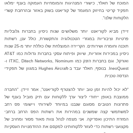
המוכח של חאלד, כישורי המנהיגות והמומחיות העמוקה בענף ימלאו
תפקיד קריטי בחיזוק המעמד של קוריאנט בשוק באזור ובהרחבת קשרי
הלקוחות שלנו".
זיידן מביא לקוריאנט יותר משלושים שנות ניסיון בחברות גלובליות
פרטיות וציבוריות במגזרי הטכנולוגיה והתקשורת, כולל ענן, רשתות
תוכנה וחומרה ושירותים. הקריירה המוצלחת שלו כוללת יותר מ-25 שנות
ניסיון במכירות אזוריות, שיווק ופיתוח עסקי בחברות גדולות כמו AT&T
ואורקל, וגם בחברות הזנק כמו ITXC, Ditech Networks, Nominum ו-
IneoQuest. בנוסף, חאלד עבד ב-Hughes Aircraft במגוון של תפקידי
הנדסה טכנית.
"לא יכול להיות זמן טוב יותר להצטרף לקוריאנט", אמר זיידן. "החברה
ממוצבת באופן ייחודי ליצור ערך ללקוחות עם תיק מוביל בענף של
פתרונות הטובים מסוגם שנבנו במיוחד לשירותי ויישומי פס רחב
למשתמשי קצה שמשנים במהירות את רשתות הפס הרחב ברחבי
המזרח התיכון ואפריקה. אני מצפה לנהל צוות מאוד מסור ומחויב של
מקצועני רשתות כדי לעזור ללקוחותינו למקסם את ההזדמנויות העסקיות