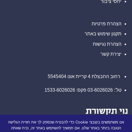
יחסי ציבור
קשר
בנוגע
עם
לזכויותיכם
משרד
רוזן
עורכי
דין
הצהרת פרטיות
בנוגע
לזכויותיכם
תקנון שימוש באתר
הצהרת נגישות
יצירת קשר
רחוב החבצלת 4 קריית אונו 5545404
טל': 03-6026026 פקס: 1533-6026026
אנו משתמשים בקובצי Cookie כדי להבטיח שנספק לך את חוויית הגלישה
הטובה ביותר באתר שלנו. אם תמשיך להשתמש באתר זה, נניח שאתה