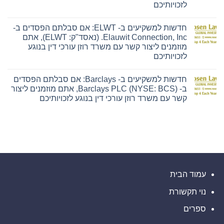
Hyliion:
Inc.
לזכויותיכם
אם
(נאסד"ק:
אין
סבלתם
ENSG),
תגובות
הפסדים
אתם
חדשות למשקיעים ב- ELWT: אם סבלתם הפסדים ב-
על
ב-
מוזמנים
חדשות
Hyliion
ליצור
Elauwit Connection, Inc. (נאסד"ק: ELWT), אתם
למשקיעים
Holdings
קשר
מוזמנים ליצור קשר עם משרד רוזן עורכי דין בנוגע
ב-
Corp.
עם
PFSI:
(NYSE
משרד
לזכויותיכם
אם
American:
רוזן
אין
סבלתם
HYLN),
עורכי
תגובות
הפסדים
אתם
דין
חדשות למשקיעים ב- Barclays: אם סבלתם הפסדים
על
ב-
מוזמנים
בנוגע
חדשות
PennyMac
ליצור
לזכויותיכם
ב- Barclays PLC (NYSE: BCS), אתם מוזמנים ליצור
למשקיעים
Financial
קשר
קשר עם משרד רוזן עורכי דין בנוגע לזכויותיכם
ב-
Services,
עם
ELWT:
Inc.
משרד
אין
אם
(NYSE:
רוזן
תגובות
סבלתם
PFSI),
עורכי
על
הפסדים
אתם
דין
חדשות
ב-
מוזמנים
בנוגע
למשקיעים
Elauwit
ליצור
לזכויותיכם
ב-
Connection,
קשר
Barclays:
Inc.
עם
אם
(נאסד"ק:
משרד
סבלתם
ELWT),
רוזן
הפסדים
אתם
עורכי
ב-
עמוד הבית
מוזמנים
דין
Barclays
ליצור
בנוגע
PLC
קשר
לזכויותיכם
נוי תקשורת
(NYSE:
עם
BCS),
משרד
אתם
ספרים
רוזן
מוזמנים
עורכי
ליצור
דין