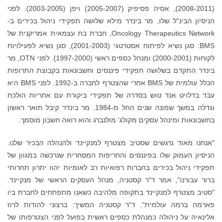
(2008-2011), אסיה פסיפיק (2005-2007) ויפן (2003-2005). לפני
הניסיון הבינ"ל שלו, מר בינדר מילא שלושה תפקידי ניהול בכירים ב-
Oncology Therapeutics Network, חברת בת עצמאית אמריקנית של
BMS: סגן נשיא לפיתוח אסטרטגי (2001-2003), סגן נשיא לפעילויות
לקוחות (2000-2001) ומנהל כספים ראשי (1997-2000). לפני OTN, מר
בינדר התקדם בשלושה תפקידי פיננסים וחשבונאות בקבוצת התרופות
הכלל עולמית של BMS אחרי שהצטרף לחברה ב-1992. לפני BMS היא
עבד בדלויט אנד טוש בסדרה של תפקידי ביקורת עם אחריות הולכת
וגדלה במשך שמונה שנים החל מ-1984. מר בינדר קיבל תואר ראשון
בחשבונאות ומינהל עסקים מקולג‘ מולנברג והוא רואה חשבון מוסמך.
"אנחנו מאוד נרגשים שסטיב מצטרף למנקיינד ולהנהלה הבכיר שלנו.
הניסיון העמוק שלו בפיננסים והחריפות המסחרית שנרכשה במגוון של
תפקידי ניהול בכירים בחברות רפואיות רב לאומיות יהוו יתרון תחרותי
ברור עבורנו", אמר ד"ר קסטניה, מנהל העסקים הראשי של מנקיינד.
"סטיב מצטרף למנקיינד בתקופה מלהיבה כשאנו מתפתחים לחברת ביו
פארמה ברמה עולמית". ד"ר קסטניה המשיך: ברצוני להודות לרוז
אלינאיה על ניהולה כמנהלת כספים ראשית בפועל לפני הצטרפותו של