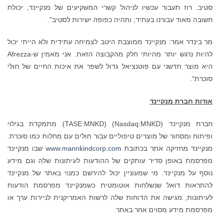
סטיב. רוז תעבור עכשיו לניהול קשרי המשקיעים של מנקיינד, יכולת
חשובה מאוד עבורנו בעתיד, ותהיה כפופה ישירות לסטיב".
מר בינדר אמר: מנקיינד ממוצבת היטב לצמיחה עתידית ולא הייתי יכול
להיות נרגש יותר מהיותי חלק מהקבוצה הזאת. אני מאמין ש-Afrezza
היא מוצר חדשני עם פוטנציאל גדול לשפר את איכות החיים של חולי
סוכרת".
אודות חברת מנקיינד
חברת מנקיינד (Nasdaq:MNKD) (TASE:MNKD) מתמקדת בגילוי
ופיתוח ומסחור של מוצרים טיפוליים עבור חולים עם מחלות כמו סוכרת.
מנקיינד מחזיקה אתר בכתובת
www.mannkindcorp.com
שבו מנקיינד
מפרסמת באופן סדיר עותקים של ההודעות לעיתונות שלה וגם מידע
נוסף על מנקיינד. מי שמעוניין יכול להירשם כמנוי באתר של מנקיינד
להתראות דואל שנשלחות אוטומטית כשמנקיינד מפרסמת הודעות
לעיתונות, מגישה את הדוחות שלה לרשות האמריקנית לניירות ערך או
מפרסמת מידע מסוים אחר באתר.