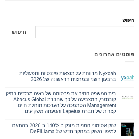
חיפוש
חיפוש
פוסטים אחרונים
Nyxoah מדווחת על תוצאות פיננסיות ותפעוליות
ברבעון השני ובמחצית הראשונה של 2026
אין
תגובות
בית המשפט התיר את פרסומה של ראיה מרכזית בתיק
על
Nyxoah
קובנטרי, המצביעה על כך שחברת Abacus Global
מדווחת
Management הסתמכה על הערכות תוחלת חיים
על
תוצאות
קצרות של חברת Lapetus והטעתה משקיעים
פיננסיות
אין
ותפעוליות
ברבעון
תגובות
שוק אסימוני המניות מזנק ב-140% ב-2026 בהתאם
על
השני
בית
ובמחצית
למיפוי השוק במחקר חדש של DeFiLlama
המשפט
הראשונה
התיר
של
אין