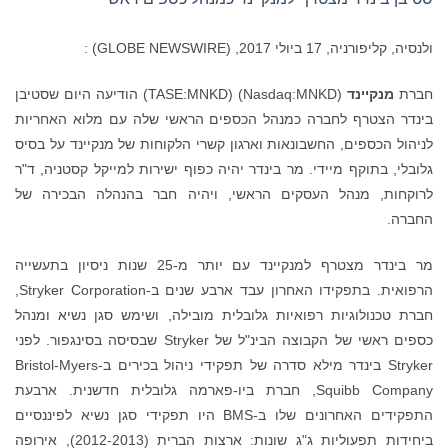
ולנסיה, קליפורניה, 17 ביולי 2017, (GLOBE NEWSWIRE) :
חברת
מנקיינד
(Nasdaq:MNKD) (TASE:MNKD) הודיעה היום שסטיבן
בינדר הצטרף לחברה כמנהל הכספים הראשי שלה עם מלוא האחריות
לניהול הכספים, החשבונאות וארגון קשרי הלקוחות של מנקיינד על בסיס
גלובלי, בתוקף מיידי. מר בינדר יהיה כפוף ישירות למייקל קסטניה, ד"ר
לרוקחות, מנהל העסקים הראשי, ויהיה חבר בהנהלה הבכירה של
החברה.
מר בינדר מצטרף למנקיינד עם יותר מ-25 שנות ניסיון בתעשייה
הרפואית. בתפקידו האחרון עבד ארבע שנים ב-Stryker Corporation,
חברת טכנולוגיות רפואיות גלובלית מובילה, ושימש סגן נשיא ומנהל
כספים ראשי של הקבוצה הבינ"ל של Stryker שבסיסה בסינגפור. לפני
Stryker בינדר מילא סדרה של תפקידי ניהול בכירים ב-Bristol-Myers
Squibb Company, חברת ביו-פארמה גלובלית חדשנית. ארבעת
התפקידים האחרונים שלו ב-BMS היו תפקידי סגן נשיא לפיננסיים
ביחידות תפעוליות ג"ג שונות: ארצות הברית (2012-2013), אירופה