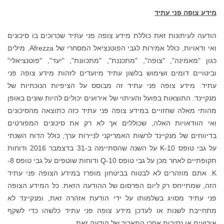
מידע צופה פני עתיד
הודעה לעיתונות זאת כוללת מידע צופה פני עתיד שכרוכים בו סיכונים
ואי ודאויות, כולל אמירות לגבי הפוטנציאל המסחרי של Afrezza. מילים
כגון "מאמינה", "צופה", "מתכננת", "מתכוונת", "יעד", "פוטנציאלי"
וביטויים דומים ושימוש בלשון עתיד מיועדים לזהות מידע צופה פני
עתיד. מידע צופה פני עתיד זה מבוסס על הציפיות הנוכחיות של
מנקיינד. התוצאות בפועל והעיתוי של אירועים יכולים להיות שונים באופן
מהותי מאלה שחזויים במידע צופה פני עתיד כזה כתוצאה מהסיכונים
ואי הוודאויות האלה, שכוללים אך לא רק את סיכונים המפורטים
בדיווחים של מנקיינד לרשות האמריקני לניירות ערך, כולל הדוח השנתי
על גבי טופס 10-K על השנה שהסתיימה ב-31 בדצמבר 2016 ודוחות
תקופתיים לאחר מכן על גבי טופס 10-Q ודוחות שוטפים על גבי טופס 8-
K. אתם מוזהרים לא לבטוח בביטחון מופרז במידע הצופה פני עתיד
הזה, שמתייחס רק ליום הפרסום של ההודעה הזאת. כל המידע הצופה
פני עתיד מסויג בשלמותו על ידי הודעת אזהרה זאת, ומנקיינד לא
מתחייבת לשנות או לעדכן מידע צופה פני עתיד כלשהו כדי לשקף
אירועים או נסיבות אחרי התאריך של הודעה זאת.