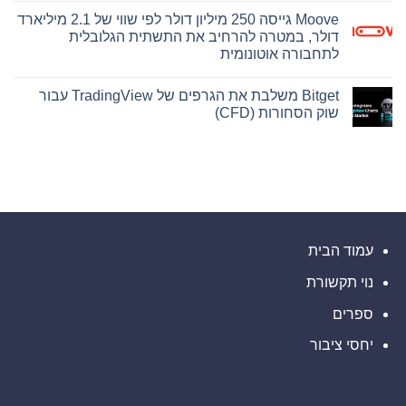
את
2026
תגובות
Moove גייסה 250 מיליון דולר לפי שווי של 2.1 מיליארד
על
פרסומה
של
שוק
דולר, במטרה להרחיב את התשתית הגלובלית
ראיה
אסימוני
לתחבורה אוטונומית
המניות
מרכזית
מזנק
בתיק
אין
קובנטרי,
ב-140%
תגובות
ב-2026
המצביעה
Bitget משלבת את הגרפים של TradingView עבור
על
על
בהתאם
Moove
שוק הסחורות (CFD)
כך
למיפוי
גייסה
השוק
שחברת
250
אין
במחקר
Abacus
מיליון
תגובות
חדש
Global
על
דולר
של
Management
לפי
Bitget
הסתמכה
DeFiLlama
שווי
משלבת
על
של
את
הערכות
2.1
הגרפים
תוחלת
של
מיליארד
חיים
דולר,
TradingView
קצרות
עבור
במטרה
של
שוק
עמוד הבית
להרחיב
חברת
את
הסחורות
Lapetus
(CFD)
התשתית
והטעתה
נוי תקשורת
הגלובלית
משקיעים
לתחבורה
אוטונומית
ספרים
יחסי ציבור