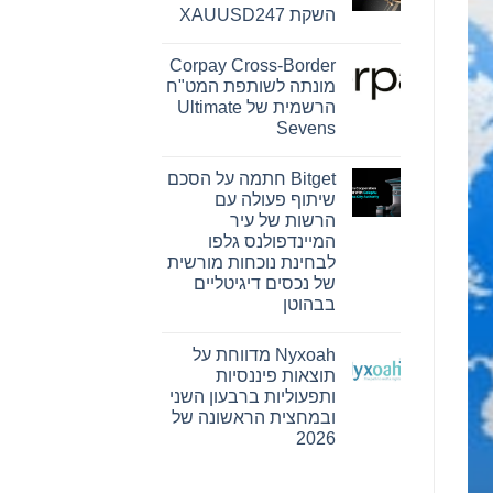
Reserve
השקת XAUUSD247
Bank
ו-
אין
SEE
תגובות
Capital
Corpay Cross-Border
על
Hamilton
PU
מונתה לשותפת המט"ח
Ltd.‎
Prime
התקשרו
הרשמית של Ultimate
מרחיבה
בהסכם
את
Sevens
שיווק
המסחר
והפניית
אין
בזהב
לקוחות
עם
תגובות
Bitget חתמה על הסכם
על
השקת
Corpay
XAUUSD247
שיתוף פעולה עם
Cross-
הרשות של עיר
Border
מונתה
המיינדפולנס גלפו
לשותפת
לבחינת נוכחות מורשית
המט"ח
הרשמית
של נכסים דיגיטליים
של
בבהוטן
Ultimate
Sevens
אין
תגובות
Nyxoah מדווחת על
על
Bitget
תוצאות פיננסיות
חתמה
ותפעוליות ברבעון השני
על
הסכם
ובמחצית הראשונה של
שיתוף
2026
פעולה
עם
אין
הרשות
תגובות
של
על