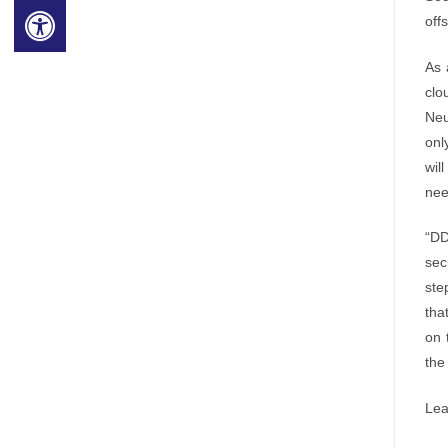
off
As 
clo
Neu
onl
wil
nee
“DD
sec
ste
tha
on 
the
Lea