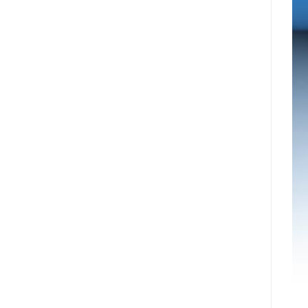
עיר
Nyxoah
המיינדפולנס
מדווחת
גלפו
על
לבחינת
תוצאות
נוכחות
פיננסיות
מורשית
ותפעוליות
של
ברבעון
נכסים
השני
דיגיטליים
ובמחצית
בבהוטן
הראשונה
של
2026