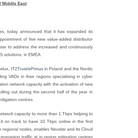
d Middle East
vices, today announced that it has expanded its
ppointment of five new value-added distributor
star to address the increased and continuously
S solutions, in EMEA.
elux,
IT2Trust
/
ePrinus
in Poland and the Nordic
ing VADs in their regions specialising in cyber
ion network capacity with the activation of new
ing out during the second half of the year in
tigation centres.
twork capacity to more than 1 Tbps helping to
 on track to have 10 Tbps online in the first
the regional nodes, enables Neustar and its Cloud
managing traffic at in-region mitigation centres