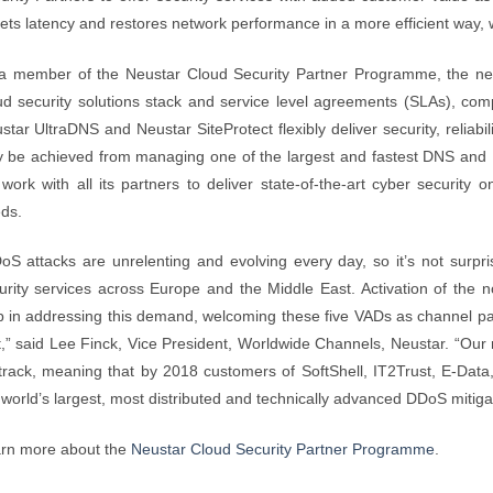
sets latency and restores network performance in a more efficient way, w
a member of the Neustar Cloud Security Partner Programme, the new
ud security solutions stack and service level agreements (SLAs), com
star UltraDNS and Neustar SiteProtect flexibly deliver security, reliabi
y be achieved from managing one of the largest and fastest DNS and 
l work with all its partners to deliver state-of-the-art cyber security
ds.
oS attacks are unrelenting and evolving every day, so it’s not surpr
urity services across Europe and the Middle East. Activation of the 
p in addressing this demand, welcoming these five VADs as channel par
t,” said Lee Finck, Vice President, Worldwide Channels, Neustar. “Our ro
track, meaning that by 2018 customers of SoftShell, IT2Trust, E-Dat
 world’s largest, most distributed and technically advanced DDoS mitiga
rn more about the
Neustar Cloud Security Partner Programme
.