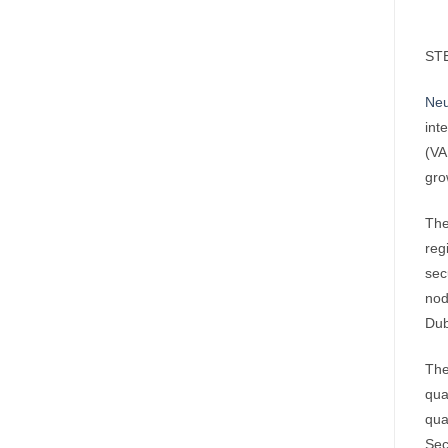
STE
Neu
int
(VA
gro
The
reg
sec
nod
Dub
The
qua
qua
Sec