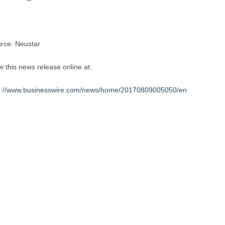
rce: Neustar
w this news release online at:
p://www.businesswire.com/news/home/20170809005050/en