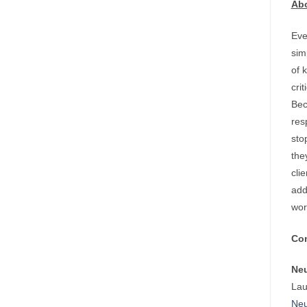
Abo
Eve
sim
of 
cri
Bec
res
sto
the
cli
add
wor
Con
Neu
Lau
Neu