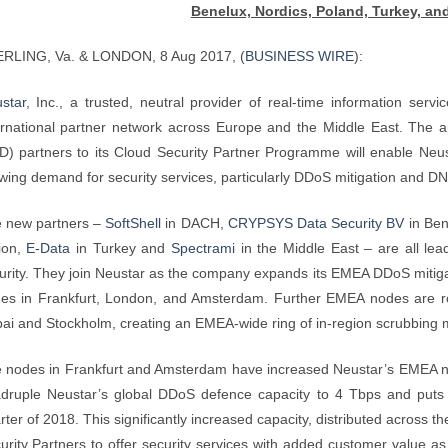
Benelux, Nordics, Poland, Turkey, an
RLING, Va. & LONDON, 8 Aug 2017, (
BUSINESS WIRE
):
star
, Inc., a trusted, neutral provider of real-time information ser
ernational partner network across Europe and the Middle East. The a
D) partners to its Cloud Security Partner Programme will enable Neu
wing demand for security services, particularly DDoS mitigation and DN
 new partners –
SoftShell
in DACH,
CRYPSYS Data Security BV
in Ben
ion,
E-Data
in Turkey and
Spectrami
in the Middle East – are all lead
urity. They join Neustar as the company expands its EMEA DDoS mitigat
es in Frankfurt, London, and Amsterdam. Further EMEA nodes are roll
ai and Stockholm, creating an EMEA-wide ring of in-region scrubbing mi
 nodes in Frankfurt and Amsterdam have increased Neustar’s EMEA ne
druple Neustar’s global DDoS defence capacity to 4 Tbps and puts it
rter of 2018. This significantly increased capacity, distributed across 
urity Partners to offer security services with added customer value as 