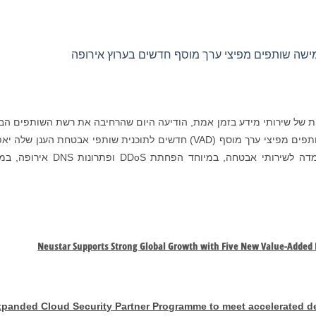
ישה שותפים מפיצי ערך מוסף חדשים בערוץ אירופה
ית אמינה ניטרלית של שירותי מידע בזמן אמת, הודיעה היום שהרחיבה את רשת השותפים הב
שלה באירופה והמזרח התיכון. המינוי של חמישה שותפים מפיצי ערך מוסף (VAD) חדשים לתוכנית שותפי אבטחת הענן ש
לניוסטאר לתת מענה לביקוש המוגבר והגדל בהתמדה לשירותי אבטחה, במיוחד הפחתת DDoS ופ
Neustar Supports Strong Global Growth with Five New Value-Added 
panded Cloud Security Partner Programme to meet accelerated de