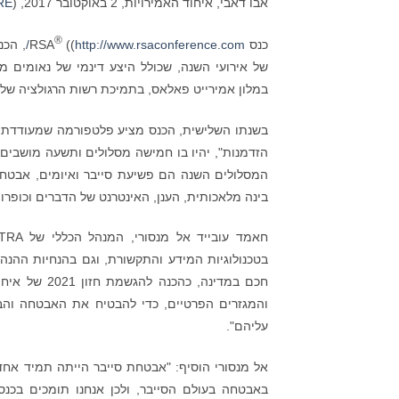
אבו דאבי, איחוד האמירויות, 2 באוקטובר 2017, (
RE
®
כנס RSA
http://www.rsaconference.com/
((
, הכנ
במלון אמירייט פאלאס, בתמיכת רשות הרגולציה של התק
בשנתו השלישית, הכנס מציע פלטפורמה שמעודדת דיו
הזדמנות", יהיו בו חמישה מסלולים ותשעה מושבים 
המסלולים השנה הם פשיעת סייבר ואיומים, אבטחה,
בינה מלאכותית, הענן, האינטרנט של הדברים וכופרות
בטכנולוגיות המידע והתקשורת, וגם בהנחיות ההנהג
חכם במדינה,
והמגזרים הפרטיים, כדי להבטיח את האבטחה והבט
עליהם".