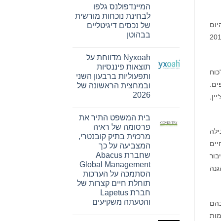
מונתה
המיינדפולנס גלפו
לשותפת
לבחינת נוכחות מורשית
המט"ח
הרשמית
יום
של נכסים דיגיטליים
של
בבהוטן
מי של נאומים מרכזיים מעוררי מחשבות ומושבים מרתקים. הכנס ייערך ב-7 ו-8 בנובמבר 2017
Ultimate
Sevens
אין
תגובות
Nyxoah מדווחת על
על
Bitget
תוצאות פיננסיות
חתמה
כוח
ותפעוליות ברבעון השני
על
הסכם
ים.
ובמחצית הראשונה של
שיתוף
2026
ין,
פעולה
עם
אין
הרשות
תגובות
של
בית המשפט התיר את
על
עיר
Nyxoah
פרסומה של ראיה
המיינדפולנס
מדווחת
רויות כמובילה
גלפו
מרכזית בתיק קובנטרי,
על
לבחינת
יים
תוצאות
המצביעה על כך
נוכחות
פיננסיות
מורשית
שחברת Abacus
יבור
ותפעוליות
של
ברבעון
Global Management
נכסים
גנה
השני
דיגיטליים
הסתמכה על הערכות
ובמחצית
בבהוטן
הראשונה
תוחלת חיים קצרות של
של
חברת Lapetus
2026
והטעתה משקיעים
ם שדנים בהם
אין
מגמות
תגובות