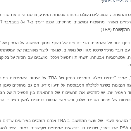
):
BUSINESS WI
ס והתערוכה המובילים בעולם בתחום אבטחת המידע, פרסם היום את סדר ה
של אירועי השנה, שכולל היצע דינ
שורת (TRA).
ן וויכוח על האתגרים הכי דחופים של הענף. מתוך מחשבה על הרעיון של "
עם דובר מרכזי שיכסו מגוון של נושאים, שנועדו ליצור מעורבות של המשתתפ
 אסטרטגיות אבטחה, תשתיות ותפעול ויכללו מושבים עם חסות על בלוקצ‘י
.
חאמד עובייד אל מנסורי, המנהל הכללי של TRA, אמר: "כנסים כאלה תומכים בחזון של TRA על איחוד האמי
ה הנבונות בשינוי לכלכלה המבוססת על ידע ומידע. הם גם מחזקים סגנון ח
 כהכנה להגשמת חזון 2021 של איחוד האמירויות. יש להדגיש את החשיבות של ההתאמה בין הפעילות של הצ
יחות של מרחב הסייבר שלנו, והשימוש הבטוח בנתונים למען הציבור והה
אל מנסורי הוסיף: "אבטחת סייבר הייתה תמיד אחד מנושאי העניין של אנשי המחשוב. ב-TRA אנחנו תומכים באירועי
באבטחה בעולם הסייבר, ולכן אנחנו תומכים בכנס RSA אבו דאבי, שדנים בו בנושאים אמיתיים שקשורים באופן ישיר ל