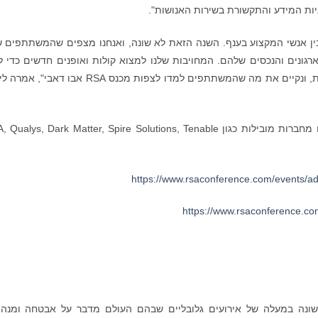
גיות המידע והתקשורת בשירות האנושות".
בין אנשי המקצוע בענף. השנה הזאת לא שונה, ואנחנו מצפים שהמשתתפים ש
ארגונים והנכסים שלהם. המחויבות שלנו למצוא קולות ואופנים חדשים כדי 
השראה לקהילה המקצועית של האזור בלתי מעורערת, ונקיים את מה שהמשתתפים למדו לצפות מכנס RSA אבו 
נותני החסות והמציגים של האירועים השנה מגיעים מחברות מובילות כגון lys, Dark Matter, Spire Solutions, Tenable
https://www.rsaconference.com/events/a
https://www.rsaconference.co
RSA ) היא הסדרה הראשונה במעלה של אירועים גלובליים שבהם העולם מדבר על אבטחה ומנה