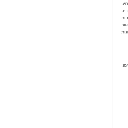
ועי
רים
יות
ווה
נות
סימני