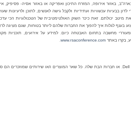
"ב, באזור אירופה, המזרח התיכון ואפריקה או באזור אסיה- פסיפיק, איר
י לדון בבעיות עכשוויות ועתידיות ולקבל גישה לאנשים, לתוכן ולרעיונות שעוז
 מיטב יכולתם. זאת כיכר השוק האולטימטיבית של הטכנולוגיות הכי עדכנ
ע בענף לגלות איך להפוך את החברות שלהם ליותר בטוחות, שגם מציגה לרא
מעוררי מחשבה בתחום האבטחה כיום. למידע על אירועים, תוכניות מקוו
ע, בקרו באתר
www.rsaconference.com
.
RSA וסימני מסחר אחרים הם סימני מסחר של Dell Inc. או חברות הבת שלה. כל שאר המוצרים ו/או שירותים שמוזכרים הם 