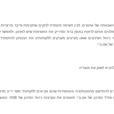
והאבטחה של ארגונים, לבין חשיפה פיננסית לנזקים שתקיפות סייבר מייצרות, 
מלווים אותם לראות באופן ברור ומדוייק את החשיפות שיש לארגון, ולאפשר 
י ניהול הסיכונים שאנו מציעים מעניקים ללקוחותינו את הבטחון להתמודד
של אט-ביי.
ים להתרשם מהטכנולוגיה והמומחיות שהם מביאים ללקוחות" מסר דייב מרסי
סמנכ"ל בכיר ב-HSB. "המידע והניתוח שמזינים את מודל הסיכון של אט-ביי תוא