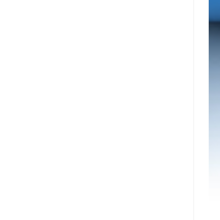
מונתה
לשותפת
המט"ח
הרשמית
של
Ultimate
Sevens