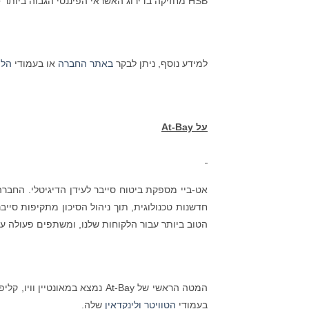
HSB מחזיקה בדירוג האשראי הפיננסי הגבוה ביותר ++A של AM Best.
למידע נוסף, ניתן לבקר
באתר החברה
או בעמודי
הלי
על
At-Bay
חדשנות טכנולוגית, תוך ניהול הסיכון מתקיפות סייב
הטוב ביותר עבור הלקוחות שלנו, ומשתפים פעולה עם
המטה הראשי של At-Bay נמצא במאונטיין וויו, קליפורניה ומרכז הפיתוח ממוקם בתל אביב. למידע נוסף ניתן לבקר
בעמודי
הטוויטר
ולינקדאין
שלה.