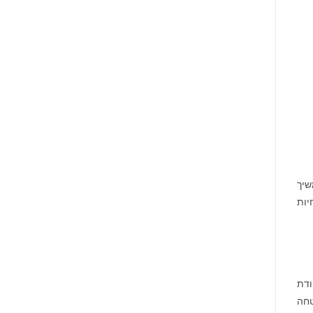
שיך
יות
ודת
טחה