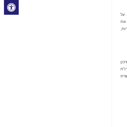
 על
 את
ות,
כון
ו"ח
שרת