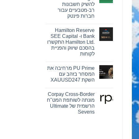
Pink
להשיק חשבונות
Changing
Lives®‎
רב-מטבעיים עבור
של
חברות פינטק
מרי
קיי
אין
הופכת
תגובות
חזון
Hamilton Reserve
על
להשפעה
OpenFX
Bank ו- SEE Capital
מדידה
רוכשת
עבור
Hamilton Ltd.‎ התקשרו
את
נשים
Global
בהסכם שיווק והפניית
ברחבי
Ledger
העולם
לקוחות
כדי
להשיק
אין
חשבונות
תגובות
רב-מטבעיים
PU Prime מרחיבה את
על
עבור
Hamilton
המסחר בזהב עם
חברות
Reserve
פינטק
השקת XAUUSD247
Bank
ו-
אין
SEE
תגובות
Capital
Corpay Cross-Border
על
Hamilton
PU
מונתה לשותפת המט"ח
Ltd.‎
Prime
התקשרו
הרשמית של Ultimate
מרחיבה
בהסכם
את
Sevens
שיווק
המסחר
והפניית
אין
בזהב
לקוחות
עם
תגובות
על
השקת
Corpay
XAUUSD247
Cross-
Border