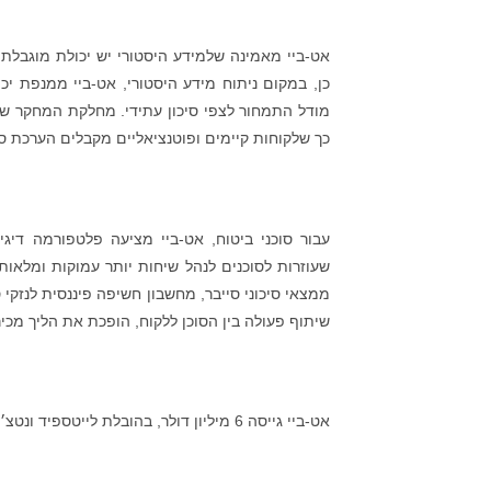
אט-ביי מאמינה שלמידע היסטורי יש יכולת מוגבלת 
כן, במקום ניתוח מידע היסטורי, אט-ביי ממנפת 
מודל התמחור לצפי סיכון עתידי. מחלקת המחקר ש
כך שלקוחות קיימים ופוטנציאליים מקבלים הערכת סי
עבור סוכני ביטוח, אט-ביי מציעה פלטפורמה דיג
שעוזרות לסוכנים לנהל שיחות יותר עמוקות ומלאו
ממצאי סיכוני סייבר, מחשבון חשיפה פיננסית לנזקי
שיתוף פעולה בין הסוכן ללקוח, הופכת את הליך מכי
אט-ביי גייסה 6 מיליון דולר, בהובלת לייטספיד ונטצ׳רס, ובהשתתפות שלמה קרמר ולוקל גלוב.