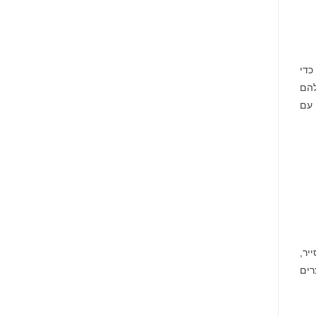
כדי
להם
 עם
יר,
מים את עקרונות ניהול הסיכון של HSB. המוצרים