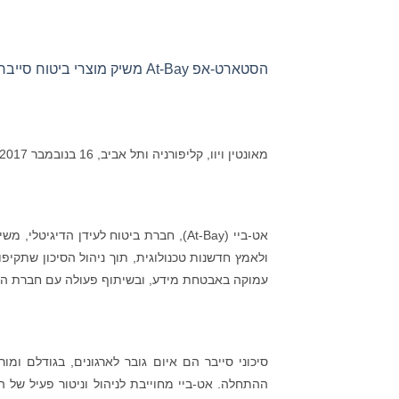
הסטארט-אפ At-Bay משיק מוצרי ביטוח סייבר לעידן הדיגיטלי ומגייס 6 מיליון דולר
מאונטין ויוו, קליפורניה ותל אביב, 16 בנובמבר 2017, (
אט-ביי (At-Bay), חברת ביטוח לעידן הד
ולאמץ חדשנות טכנולוגית, תוך ניהול הסיכון שתקי
עמוקה באבטחת מידע, ובשיתוף פעולה עם חברת הביטוח HSB, חלק מקבוצת Re
סיכוני סייבר הם איום גובר לארגונים, בגודלם ו
ההתחלה. אט-ביי מחוייבת לניהול וניטור פעיל של