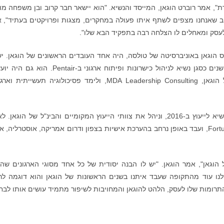
, אמר רוברט הוגאן, המייסד והנשיא. "הוא יישאר חבר קרוב ובן משפחה מו
שאנחנו מצפים לשתף איתו פעולה במחקרים, מצגות ופרויקטים בעתיד", 
 לעסק ומאחלים לו הצלחה רבה בתפקיד הבא שלו".
ס הוגאן באוניברסיטה של טולסה, היה אחד העובדים הראשונים של הוגאן. יש
ניסיון נרחב בעבודה עם חברות גלובליות, כולל 12 שנים כסגן נשיא לניהול כישרונות ופיתוח ארגוני ב-ntair
Personnel Decisions International ולשותפה של הוגאן, MDA Leadership Consulting, ולימד פסיכולוגיה תעשיית
גרגורי הצטרף להוגאן ב-2013, קודם לשותף וסגן נשיא לייעוץ ב-2016, וניהל את צוותי הייעוץ המקומיים והבינ"ל של הוגאן
הקריירה שלו, הוא ייעץ למחצית מחברות ה-Fortune 100, ועבד באופן נרחב בהערכת אישיות בצפון ודרום אמריקה, אוסטרליה
הוגאן", אמר הוגאן. "יש לו הבנה יסודית של כל אחד מסוגי הארגונים שהו
ו עוד מהתקופה שעבד איתנו בשנים הראשונות של הוגאן והוא דוגמה ל
תרומות שלו לעסק, הלהט להוגאן והמחויבות לשיפור מתמיד עושים אותו לבח