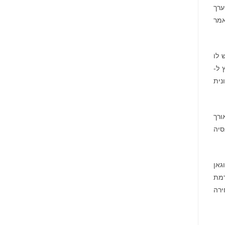
מונתה
ערך
לשותפת
המט"ח
אמר
הרשמית
של
Ultimate
Sevens
 לו
Pe. הוא גם היה יועץ ל-
ית וארגונית
. לאורך
, אסיה
גאן
רמת
ירה