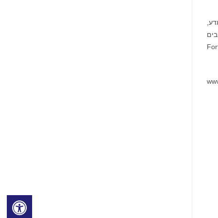
מדע,
בים
 ו-46 שפות, ומשתמשים בהן ביותר מ-70% מחברות Fortune
www.bus: