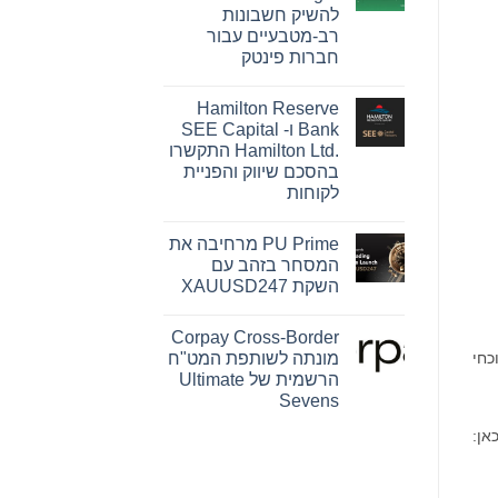
Pink
להשיק חשבונות
Changing
Lives®‎
רב-מטבעיים עבור
של
חברות פינטק
מרי
קיי
אין
הופכת
תגובות
חזון
Hamilton Reserve
על
להשפעה
OpenFX
Bank ו- SEE Capital
מדידה
רוכשת
עבור
Hamilton Ltd.‎ התקשרו
את
נשים
Global
בהסכם שיווק והפניית
ברחבי
Ledger
העולם
לקוחות
כדי
להשיק
אין
חשבונות
תגובות
רב-מטבעיים
PU Prime מרחיבה את
על
עבור
Hamilton
המסחר בזהב עם
חברות
Reserve
פינטק
השקת XAUUSD247
Bank
ו-
אין
SEE
תגובות
Capital
Corpay Cross-Border
על
Hamilton
PU
ל הנוכחי
מונתה לשותפת המט"ח
Ltd.‎
Prime
התקשרו
הרשמית של Ultimate
מרחיבה
בהסכם
את
Sevens
שיווק
המסחר
והפניית
אין
בזהב
לקוחות
:
עם
תגובות
על
השקת
Corpay
XAUUSD247
Cross-
Border