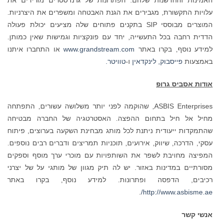
עלויות התקשורת, מגבירים את הגנת האבטחה ומשפרים את היצרניות.
המוצרים מבוססי SIP בתקנים פתוחים שלה מציעים יכולת פעולה
הדדית רחבה בכל התעשייה, יחד עם פונקציות וגמישות שאין כמותן.
למידע נוסף, בקרו באתר
www.grandstream.com
או התחברו איתנו
באמצעות
פייסבוק,
לינקדאין
ו-
טוויטר.
אודות אסביס גרופ
ASBIS Enterprises, שהוקמה לפני יותר משלושה עשורים, התפתחה
מחיל אל חיל בתחום ההפצה. האסטרטגיה של החברה מבטיחה
שהתמקדות ייעודית ניתנת לכל מותג מבחינת השקעה בערוצים, פיתוח
עסקי, הדרכה, שיווק, אירועים, תוכניות תמריצים ודברים רבים נוספים.
המפיצה מחויבת לשפר את השותפויות עם מוכרי ערך מוסף וספקים
מסורתיים במדינות באזור. יש לה תיק מגוון של מותגי על של יצרני
רכיבים, הדפסה ופתרונות. למידע נוסף, בקרו באתר
.
http://www.asbisme.ae/
אנשי קשר