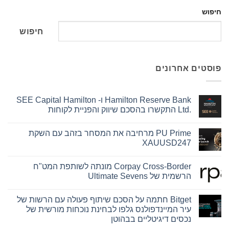
חיפוש
חיפוש
פוסטים אחרונים
Hamilton Reserve Bank ו- SEE Capital Hamilton
Ltd.‎ התקשרו בהסכם שיווק והפניית לקוחות
אין
תגובות
PU Prime מרחיבה את המסחר בזהב עם השקת
על
Hamilton
XAUUSD247
Reserve
Bank
אין
ו-
תגובות
Corpay Cross-Border מונתה לשותפת המט"ח
על
SEE
Capital
PU
הרשמית של Ultimate Sevens
Hamilton
Prime
Ltd.‎
מרחיבה
אין
את
התקשרו
תגובות
Bitget חתמה על הסכם שיתוף פעולה עם הרשות של
על
בהסכם
המסחר
שיווק
בזהב
Corpay
עיר המיינדפולנס גלפו לבחינת נוכחות מורשית של
עם
Cross-
והפניית
נכסים דיגיטליים בבהוטן
השקת
לקוחות
Border
מונתה
XAUUSD247