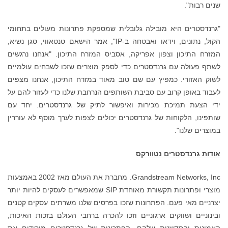
שנים רבות".
"גרנדסטרים היא מובילה גלובלית שמספקת פתרונות מעולים בתחומי
הקול, נתונים, וידאו ואבטחה ב-IP", אמר הישאם טנטאווי, סגן נשיא,
המזרח התיכון וצפון אפריקה, אסביס המזרח התיכון. "אנחנו נרגשים
לשתף פעולה עם גרנדסטרים כדי לספק מוצרים שזכו לשבחים עולמיים
לשוק האזורי. כמפיץ עם שם טוב מאוד במזרח התיכון, אנחנו מצפים
לעבוד באופן קרוב עם סביבת השותפים הנרחבת שלנו כדי לעזור להם על
ידי הצעת תמיכת מכירות ואיפשור לתיק של גרנדסטרים. יחד עם
שותפינו, הלקוחות של גרנדסטרים יכולים לצפות לערך מוסף לא עוררין
במוצרים שלנו".
אודות גרנדסטרים נטוורקס
Grandstream Networks, Inc. מחברת את העולם מאז 2002 באמצעות
מוצרי ופתרונות תקשורת מאוחדת SIP שמאפשרים לעסקים להיות יותר
יצרניים מאי פעם. הפתרונות שזכו בפרסים שלנו משרתים עסקים קטנים
ובינוניים ושווקים ארגוניים וזכו להכרה ברחבי העולם בזכות האיכות,
האמינות והחדשנות שלהם. הפתרונות של גרנדסטרים מורידים את