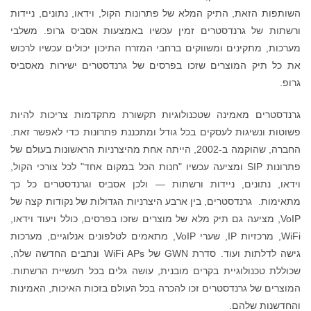
השותפות הזאת, התיק המלא של פתרונות הקול, וידאו, נתונים, ניידות
ורשתות של גרנדסטרים זמין עכשיו באמצעות אסביס גרופ. משלבי
מערכות, מתקינים ומשווקים ברחבי המזרח התיכון יכולים עכשיו לרכוש
את כל תיק המוצרים שזכו בפרסים של גרנדסטרים ישירות מאסביס
גרופ.
גרנדסטרים מאמינה שטכנולוגיות תקשורת מתקדמות צריכות להיות
פשוטות ונשיגות לעסקים בכל גודל ומתכננת פתרונות כדי לאפשר זאת.
החברה, שהוקמה ב-2002, הייתה אחת מהיצרניות הראשונות בעולם של
פתרונות SIP ומציעה עכשיו "חנות הכל במקום אחד" לכל צורכי הקול,
וידאו, נתונים, ניידות ורשתות — ולכן אסביס וגרנדסטרים כל כך
מתאימות. גרנדסטרים, בין ארבע היצרניות הגדולות של נקודות קצה של
VoIP, מציעה גם תיק מלא של מוצרים שזכו בפרסים, כולל ויעוד וידאו,
WiFi, מרכזיות IP, שערי VoIP, מתאמים לטלפונים אנלוגיים, מערכות
גישה לדלתות ועוד. סדרת GWN של WiFi APs ונתבים החדשה שלה,
שכוללת טכנולוגיית בקרים מובנית, עושה גלים בכל תעשיית הרשתות.
המוצרים של גרנדסטרים זכו להכרה בכל העולם בזכות האיכות, האמינות
והחדשנות שלהם.