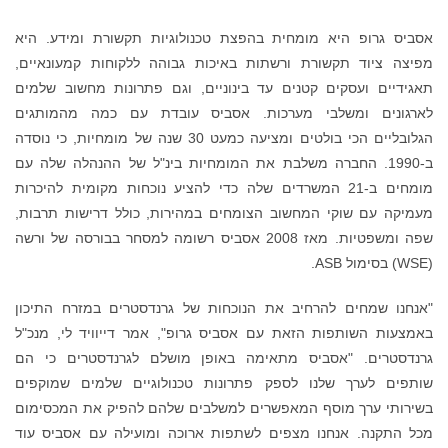
אסביס גרופ היא מומחית בהפצת טכנולוגיות תקשורת ומידע. היא
מפיצה ציוד תקשורת ורשתות באיכות גבוהה ללקוחות קמעונאיים,
תאגידיים ועסקים קטנים עד בינוניים, וגם פתרונות מחשוב שלמים
לארגונים ומשלבי מערכות. אסביס עובדת עם כמה מהמותגים
הגלובליים הכי בולטים ומציעה כמעט 30 שנה של מומחיות, כי נוסדה
ב-1990. החברה משלבת את המומחיות בינ"ל של ההנהלה שלה עם
מומחים ב-21 המשרדים שלה כדי להציע נוכחות מקומית להיכרות
מעמיקה עם שוקי המחשוב הצומחים במהירות, כולל דרישות תרבות,
שפה ומשפטיות. מאז 2008 אסביס רשומה למסחר בבורסה של ורשה
(WSE) בסימול ASB.
"אנחנו שמחים להרחיב את הנוכחות של גרנדסטרים במזרח התיכון
באמצעות השותפות הזאת עם אסביס גרופ", אמר דייוויד לי, מנכ"ל
גרנדסטרים. "אסביס מתאימה באופן מושלם לגרנדסטרים כי הם
שותפים לערך שלנו לספק פתרונות טכנולוגיים שלמים שמוקפים
בשירותי ערך מוסף המאפשרים למשלבים שלהם להפיק את המכסימום
מכל התקנה. אנחנו מצפים לשתפות ארוכה ומועילה עם אסביס עוד