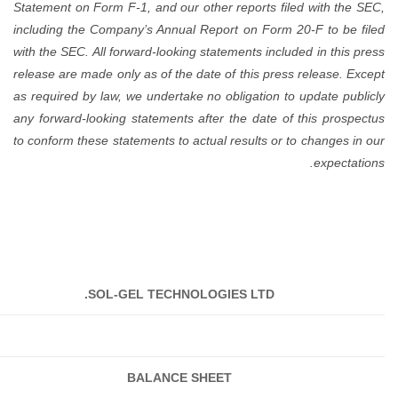
Statem
includ
with th
release
as req
any fo
to conf