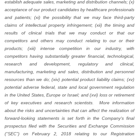
establi
accept
and pa
claims 
result
compet
produc
competi
resea
manufa
resourc
potent
in the 
of key
about t
forwar
prospe
(“SEC”