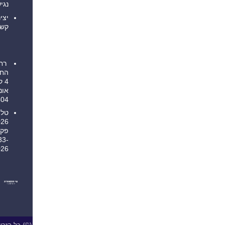
נגישות
יצירת
קשר
רחוב
החבצלת
4 קריית
אונו
5545404
טל': 03-
6026026
פקס:
1533-
6026026