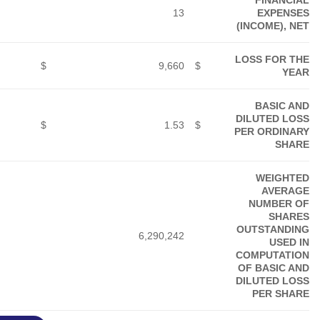
(65)
15
31,568
$
20,771
5.02
$
3.30
6,290,244
6,290,242