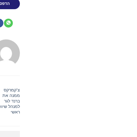
הדפס כתבה זו
מערכת
האתר
הזמינות של
הדוח השנתי
'קמרקס
של סול-ג'ל
מנה את
טכנולוגיות
רנד לגר
בע"מ על גבי
מנהל שיווק
טופס 20-F
אשי
באמצעות
האתר שלה