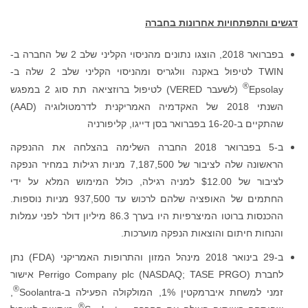
ניסוי הקליני שלב 2 של החברה ב-
באקנה וולגריס ומהניסוי הקליני שלב 2 שלה ב-
ר VERED) לטיפול ברוזציאה תת סוג 2 במפגש
השנתי 2018 של האקדמיה האמריקנית לדרמטולוגיה (AAD)
 ההנפקה
ות במחיר הנפקה
א על ידי
 עד 937,500 מניות נוספות.
ון דולר לפני עמלות
ב-29 בינואר 2018 מינהל המזון והתרופות האמריקני (FDA) נתן
לחברת Perrigo Company plc (NASDAQ; TASE PRGO) אישור
®
,