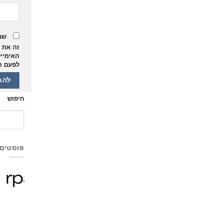
שמור בדפדפן
זה את השם,
האימייל והאתר שלי
לפעם הבאה שאגיב.
חיפוש
חיפוש
פוסטים אחרונים
Corpay
Cross-
Border
מונתה
לשותפת
המט"ח