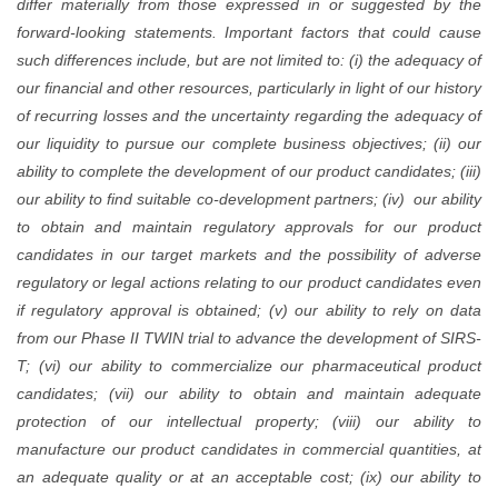
differ
forwar
such di
our fin
of rec
our liq
ability
our abi
to obt
candid
regulat
if regu
from o
T; (vi
candid
protec
manufa
an ade