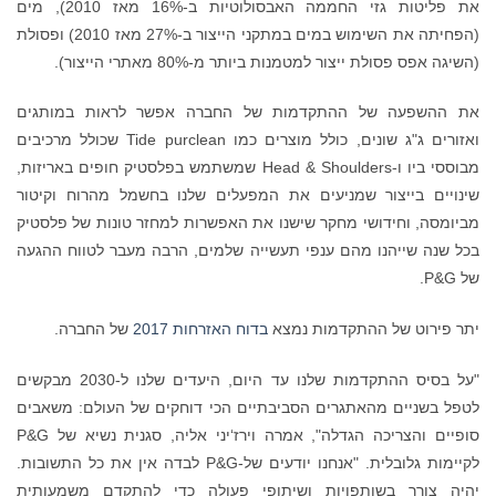
את פליטות גזי החממה האבסולוטיות ב-16% מאז 2010), מים
(הפחיתה את השימוש במים במתקני הייצור ב-27% מאז 2010) ופסולת
(השיגה אפס פסולת ייצור למטמנות ביותר מ-80% מאתרי הייצור).
את ההשפעה של ההתקדמות של החברה אפשר לראות במותגים
ואזורים ג"ג שונים, כולל מוצרים כמו Tide purclean שכולל מרכיבים
מבוססי ביו ו-Head & Shoulders שמשתמש בפלסטיק חופים באריזות,
שינויים בייצור שמניעים את המפעלים שלנו בחשמל מהרוח וקיטור
מביומסה, וחידושי מחקר שישנו את האפשרות למחזר טונות של פלסטיק
בכל שנה שייהנו מהם ענפי תעשייה שלמים, הרבה מעבר לטווח ההגעה
של P&G.
יתר פירוט של ההתקדמות נמצא
בדוח האזרחות 2017
של החברה.
"על בסיס ההתקדמות שלנו עד היום, היעדים שלנו ל-2030 מבקשים
לטפל בשניים מהאתגרים הסביבתיים הכי דוחקים של העולם: משאבים
סופיים והצריכה הגדלה", אמרה וירז‘יני אליה, סגנית נשיא של P&G
לקיימות גלובלית. "אנחנו יודעים של-P&G לבדה אין את כל התשובות.
יהיה צורך בשותפויות ושיתופי פעולה כדי להתקדם משמעותית