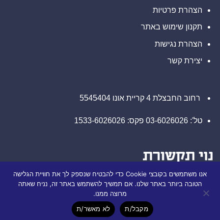
דין
הצהרת פרטיות
בנוגע
לזכויותיכם
תקנון שימוש באתר
הצהרת נגישות
יצירת קשר
רחוב החבצלת 4 קריית אונו 5545404
טל': 03-6026026 פקס: 1533-6026026
אנו משתמשים בקובצי Cookie כדי להבטיח שנספק לך את חוויית הגלישה
הטובה ביותר באתר שלנו. אם תמשיך להשתמש באתר זה, נניח שאתה
מרוצה ממנו.
מקבל/ת
לא מאשר/ת
(©) כל הזכויות שמורות לחברת נוי תקשורת