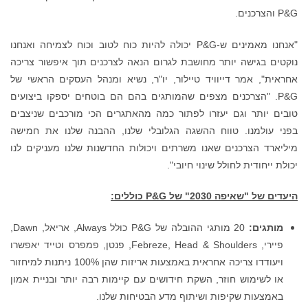
P&G והצרכנים.
"אנחנו מאמינים ש-P&G יכולה להיות כוח לטוב וכוח לצמיחה ואנחנו
נוקטים בגישה יותר מחושבת לגרום הנאה לצרכנים תוך איפשור צריכה
אחראית", אמר דייוויד טיילור, יו"ר, נשיא ומנהל העסקים הראשי של
P&G. "הצרכנים מצפים שהמותגים בהם הם בוטחים יספקו ביצועים
טובים יותר וגם יעזרו לפתור כמה מהאתגרים הכי מורכבים שניצבים
בפני עולמנו. טווח ההשגה הגלובלי שלנו, ההבנה שלנו את חמישה
מיליארד הצרכנים שאנו משרתים ויכולות החדשנות שלנו מעניקים לנו
יכולת ייחודית לחולל שינוי חיובי".
היעדים של "שאיפה 2030" של
P&G
כוללים:
מותגים:
20 מותגי ההובלה של P&G כולל Always, אריאל, Dawn,
פיירי, Febreze, Head & Shoulders, פנטן, פמפרס וטייד יאפשרו
ויעודדו צריכה אחראית באמצעות אריזות שהן 100% ניתנות למיחזור
או לשימוש חוזר, השקת חידושים עם קיימות רבה יותר ובניית אמון
באמצעות שקיפות ושיתוף מדע הבטיחות שלנו.