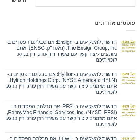
חיפוש
פוסטים אחרונים
חדשות למשקיעים ב- Ensign: אם סבלתם הפסדים ב-
The Ensign Group, Inc. (נאסד"ק: ENSG), אתם
מוזמנים ליצור קשר עם משרד רוזן עורכי דין בנוגע
לזכויותיכם
אין
תגובות
חדשות למשקיעים ב-Hyliion: אם סבלתם הפסדים ב-
על
חדשות
Hyliion Holdings Corp. (NYSE American: HYLN),
למשקיעים
אתם מוזמנים ליצור קשר עם משרד רוזן עורכי דין בנוגע
ב-
Ensign:
לזכויותיכם
אם
אין
סבלתם
תגובות
הפסדים
חדשות למשקיעים ב-PFSI: אם סבלתם הפסדים ב-
על
ב-
חדשות
The
PennyMac Financial Services, Inc. (NYSE: PFSI),
למשקיעים
Ensign
אתם מוזמנים ליצור קשר עם משרד רוזן עורכי דין בנוגע
ב-
Group,
Hyliion:
Inc.
לזכויותיכם
אם
(נאסד"ק:
אין
סבלתם
ENSG),
תגובות
הפסדים
אתם
חדשות למשקיעים ב- ELWT: אם סבלתם הפסדים ב-
על
ב-
מוזמנים