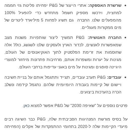
שרשרת האספקה:
אתרי הייצור של P&G יפחיתו פליטת גזי חממה
למחצית, וירכשו מספיק חשמל מתחדש כדי להפעיל 100%
מהמפעלים שלנו. החברה גם תשיג לפחות 5 מיליארד ליטרים של
מים ממקורות מעגליים.
החברה האנושית:
P&G תמשיך ליצור שותפויות משנות מצב
שמאפשרות לאנשים, לכדור הארץ ולעסקים שלנו לשגשג, כולל אלה
שחוסמות את זרימת הפלסטיק לתוך האוקיאנוסים של העולם,
מגינות על יערות ומשפרות אותם, מרחיבות פתרונות מיחזור למוצרי
היגיינה סופגים ומגינות על מים באגני עדיפות ברחבי העולם.
עובדים:
P&G תערב עובדים, תצייד ותתגמל אותם על בניית חשיבה
ויישום של קיימות בעבודה היומיומית שלהם. נתגמל קידמה ונשלב
הכרה בהערכות ביצועים.
פרטים נוספים על "שאיפה 2030" של P&G אפשר למצוא
כאן
.
על בסיס מורשת המנהיגות הסביבתית שלה, P&G כבר השיגה רבים
מיעדי הקיימות שלה ל-2020 בתחומי ההתמקדות של אקלים (הפחיתה