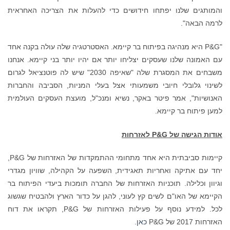
והמותגים שלנו יפתחו חידושים כדי להעלות את הצריכה האחראית
לרמה הבאה".
"P&G היא מנהיגה בפיתוח בר קיימא. האסטרטגיה שלה עולה בקנה אחד
עם האמונה שלנו שעסקים יצליחו יותר אם יהיו יותר בני קיימא. אנחנו
משבחים את המסגרת שלה "שאיפה 2030" שיש לה פוטנציאל לגרום
לשינוי גלובלי חיובי משמעותי אצל בעלי המניות, הסביבה והחברות
האנושיות", אמר פיטר באקר, נשיא ומנכ"ל, מועצת העסקים העולמית
למען פיתוח בר קיימא.
אודות הגישה של
P&G
לאזרחות
קיימות סביבתית היא אחד מתחומי ההתמקדות של האזרחות של P&G,
יחד עם אתיקה ואחריות תאגידית, השפעה על הקהילה, שוויון מגדרי
וגיוון וכלילה. תוכניות האזרחות של החברה תומכות ביעדי הפיתוח בר
הקיימא של האו"ם לשים קץ לעוני, להגן על כדור הארץ ולהבטיח שגשוג
לכל. למידע נוסף על פעילות האזרחות של P&G, תקראו את דוח
האזרחות 2017 של P&G
כאן
.