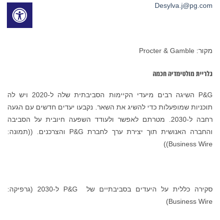
Desylva.j@pg.com
מקור: Procter & Gamble
גלריית מולטימדיה חכמה
P&G השיגה רבים מיעדי הקיימות הסביבתית שלה ל-2020 ויש לה
תוכניות שמופעלות כדי להשיג את השאר. נקבעו יעדים חדשים עם הגעה
רחבה ל-2030. מטרתם לאפשר ולעודד השפעה חיובית על הסביבה
והחברה האנושית תוך יצירת ערך לחברת P&G והצרכנים. ((תמונה:
Business Wire))
סקירה כללית על היעדים בסביבתיים של P&G ל-2030 (גרפיקה:
Business Wire)