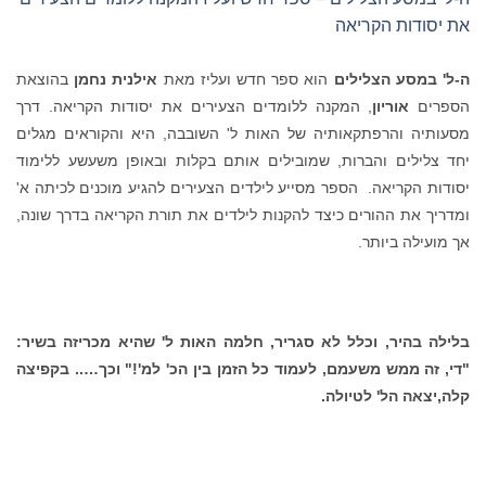
את יסודות הקריאה
ה-ל' במסע הצלילים
הוא ספר חדש ועליז מאת
אילנית נחמן
בהוצאת
הספרים
אוריון
, המקנה ללומדים הצעירים את יסודות הקריאה. דרך
מסעותיה והרפתקאותיה של האות ל' השובבה, היא והקוראים מגלים
יחד צלילים והברות, שמובילים אותם בקלות ובאופן משעשע ללימוד
יסודות הקריאה. הספר מסייע לילדים הצעירים להגיע מוכנים לכיתה א'
ומדריך את ההורים כיצד להקנות לילדים את תורת הקריאה בדרך שונה,
אך מועילה ביותר.
בלילה בהיר, וכלל לא סגריר, חלמה האות ל' שהיא מכריזה בשיר:
"די, זה ממש משעמם, לעמוד כל הזמן בין הכ' למ'!" וכך….. בקפיצה
קלה,יצאה הל' לטיולה.