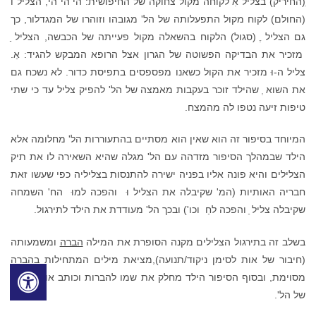
ִ(החיריק) בצליל אִ לקוחה מקול צחוקה של החיפושית: הי הי הי, הצליל וֹ
(החולם) לקוח מקול התפעלותה של הל' מגובהו וזוהרו של המגדלור, כך
גם הצליל ֶ (סגול) הלקוח בהשאלה מקול פעייתה של הכבשה, הצליל ַ
מזכיר את הבדיקה הפשוטה של הגרון אצל הרופא המבקש להגיד: אַ.
צליל ה-וּ מזכיר את הקול כשאנו מפספסים בתפיסת כדור. לא נשכח גם
את השוא ְ שהילד זוכר בעקבות מאמצה של הל' להפיק צליל עד כי שתי
טיפות זיעה נטפו לה מהמצח.
המיוחד בסיפור זה הוא שאין הוא מסתיים בהתעוררות הל' מחלומה אלא
הילד שבמהלך הסיפור מזדהה עם הל' מגלה שהיא השאירה לו את תיק
הצלילים והיא פונה אליו בפניה ישירה להתנסות בצליליה כפי שעשו זאת
חבריה האותיות (המ' שקיבלה את הצליל וּ והפכה למוּ הח' השמחה
שקיבלה צליל ַ והפכה לחַ וכו') ובכך הל' מעודדת את הילד לתירגול.
בשלב זה בתירגול הצלילים מקנה הסופרת את המילה
הברה
ומשמעותה
(חיבור של אות לסימן ניקוד/תנועה),מציאת מילים המתחילות בהברה
מסוימת, ובסוף הסיפור הילד מחלק את שמו להברות וכותב אותו בתיק
של הל'.