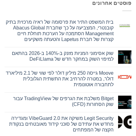
פוסטים אחרונים
בית המשפט התיר את פרסומה של ראיה מרכזית בתיק
קובנטרי, המצביעה על כך שחברת Abacus Global
Management הסתמכה על הערכות תוחלת חיים
קצרות של חברת Lapetus והטעתה משקיעים
אין
תגובות
שוק אסימוני המניות מזנק ב-140% ב-2026 בהתאם
על
בית
למיפוי השוק במחקר חדש של DeFiLlama
המשפט
התיר
אין
את
תגובות
Moove גייסה 250 מיליון דולר לפי שווי של 2.1 מיליארד
על
פרסומה
של
שוק
דולר, במטרה להרחיב את התשתית הגלובלית
ראיה
אסימוני
לתחבורה אוטונומית
המניות
מרכזית
מזנק
בתיק
אין
קובנטרי,
ב-140%
תגובות
ב-2026
המצביעה
Bitget משלבת את הגרפים של TradingView עבור
על
על
בהתאם
Moove
שוק הסחורות (CFD)
כך
למיפוי
גייסה
השוק
שחברת
250
אין
במחקר
Abacus
מיליון
תגובות
חדש
Global
Legit Security משיקה את VibeGuard 2.0 ומגדירה
על
דולר
של
Management
לפי
Bitget
מחדש את עתידם של סוכני קידוד מאובטחים בנקודת
הסתמכה
DeFiLlama
שווי
משלבת
על
הקצה של המפתחים
של
את
הערכות
2.1
הגרפים
אין
תוחלת