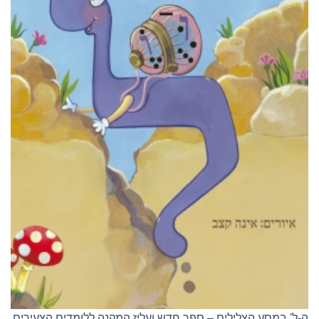
ה-ל' במסע הצלילים – ספר חדש ועליז המקנה ללומדים הצעירים