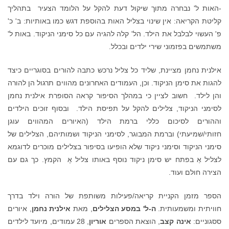
-האות ל' נבחרה מתוך שיקול דעת להקל על הלומד הצעיר בתהליך
קליטת הקריאה: אין שינוי בצליל האות בהוספת דגש כמו באותיות: ב' כ'
פ' העשוי לבלבל את הילד. הל' קלה להגיה עם כל סימני הניקוד. באות ל'
משתמשים בפזמוני שירי ילדים ובכלל.
אילנית נחמן מציינת, שליד כל צליל נרכש כתבה להורים בסוגריים כיצד
להגות את סימן הניקוד. וכן, העמודים האחרונים מהווים תרגול הן להורה
והן לילד. חשוב לציין כי במהלך הסיפור קראה הסופרת אילנית נחמן
לסימני הניקוד, צלילים להקל על תפיסת הילד. ובסוף זוכים הילדים
וההורים לסיכום כללי ברמת הילד (האיורים המהווים עוגן
חזותי/שמיעתי) וברמת המבוגר, לסימני הניקוד ושמותיהם, הצלילים של
סימני הניקוד וסימני ניקוד שלא הופיעו בסיפור בצלילים מוכרים לדוגמא
לצליל אַ בפתח יש סימן ניקוד נוסף באותו צליל אָ הקמץ. כך גם עם
הצירה חולם ועוד.
הספר מזמן הקניית קריאה/פעילות משותפת של הורה וילד בדרך
חוויתית ומשמעותית.
ה-ל' במסע הצלילים
, מאת
אילנית נחמן
, איורים
ססגוניים:
אינה קצב
, הוצאת הספרים
אוריון
, 28 עמודים, מיועד לילדים