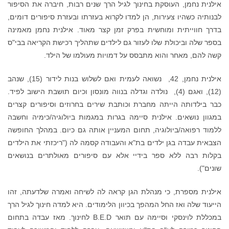
אילנית נחמן, העוסקת בחינוך לגיל הרך שנים רבות, חיברה את הסיפור
לבנותיה כשהיו צעירות, הן למדו לקרוא בעזרתו ובעזרת סיפורים דומים,
בדרך חווייתית ומוחשית בפרק זמן קצר מאוד. אילנית נחמן מאמינה
בספר שלה וביכולת שלו לעזור גם לילדים שתהליך רכישת הקריאה בבי"ס
קשה להם, מאחר והוא מתבסס על דמויות מעולמו של הילד.
אילנית נחמן, 42, נשואה לעמית ואם לשלוש בנות לידור (15), שנהב
(12), ואגם (4), נולדה וגדלה בנווה מונסון וכיום תושבת הישוב לפיד.
כבר בילדותה הייתה מחברת וכותבת שירים בחרוזים וסיפורים קצרים
במגוון נושאים. אילנית סיימה בגרות במגמות ביולוגיה/כימיה וחשבה
ללמוד רפואה/ביולוגיה, תחום המעניין אותה גם כיום. במהלך החופשה
הצבאית עבדה בגן ילדים בת"א והעבודה קסמה לה ("ריכזתי את הילדים
בקלות רבה ללא ספר בידיי אלא עם סיפורים מאולתרים בנושאים
שונים").
אילנית מספרת, כי מנהלת הגן קראה לה לשיחה ואמרה שלדעתה, זהו
הייעוד שלה ואז החל המהפך בכיוון הלימודים. היא למדה חינוך לגיל הרך
במכללת לוינסקי וסיימה עם תואר B.E.D לחינוך. מאז עבדה בתחום