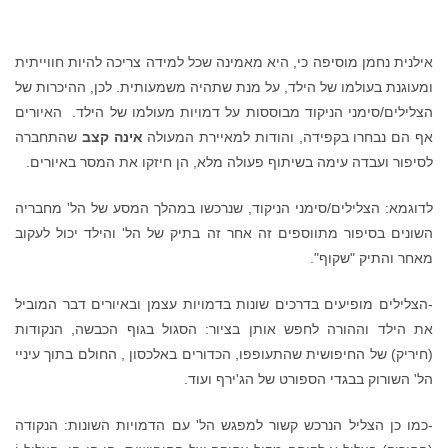
אילנית נחמן מוסיפה כי, היא מאמינה שכל למידה צריכה להיות חווייתית
ומעוגנת בעולמו של הילד, על מנת שתהיה משמעותית. לכן, ההיכרות של
הצלילים/סימני הניקוד מבוססות על דמויות מעולמו של הילד. האיורים
אף הם נבחרו בקפידה, והודות למאיירת המעולה
אינה קצב
שהתחברה
לסיפור ועבדה עימה בשיתוף פעולה מלא, הן חיזקו את המסר באיורים.
לדוגמא: הצלילים/סימני הניקוד, שנרכשו במהלך המסע של הל' מחבריה
השונים בסיפור מתווספים זה אחר זה בתיק של הל' והילד יכול לעקוב
מאחר והתיק "שקוף".
-הצלילים מופיעים בדרכים שונות בדמויות עצמן ובאיורים דבר המוביל
את הילד וההורה לחפש אותן בציור: הסגול בגוף הכבשה, הנקודות
(חיריק) של החיפושית שהתעופפו, הכדורים באלכסון , החולם בתוך עיניי
הל' השורוק בבגדי הספורט של הג'ירף ועוד.
-כמו כן הצליל הנרכש קשור למפגש הל' עם הדמויות השונות: הנקודה