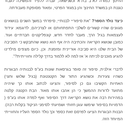
החינוך כמורה לא"ב בת"א וכשנישאה, עברה ללפיד והמשיכה לעבוד
כגננת הן במשרד החינוך והן במגזר הפרטי, ומאוד מסופקת מעבודתה.
כיצד נולד הספר?
"את סיפוריי לבנותיי, סיפרתי במשך השנים בנושאים
מגוונים שהיו קשורים לשלבי התפתחותם או לצרכיהם, לדוגמא: עידוד
לעצמאות בגיל הרך, מעבר לחדר חדש, קונפליקטים חברתיים ועוד.
כמובן שנושא הקריאה והכתיבה היה אף הוא נושא שהתבקש כי הסביבה
של הבית שלנו היא סביבה אוריינית ומזמנת. וכן, כיום מצפים מילדינו
להגיע מוכנים לכיתה א' אז למה לא ללמוד בדרך קלילה וחווייתית?".
לדברי אילנית, סיפור זה סופר בגרסאות שונות בע"פ לבנותיה הבוגרות
כשהיו צעירות. וכשהגיע התור של הקטנטונת (בגיל שלוש וחצי)
האחיות הקשיבו גם כן לסיפור, והציעו לכתוב אותו כך שיהיה
מתועד לדורות ההמשך כי הן אהבו אותו מאוד. הבת הקטנה קלטה
במהירות רבה את נושא הקריאה דרך הסיפור ואף למדה אותו בע"פ (
הדמויות בסיפור שימשו עוגן חזותי ושמיעתי לסימני הניקוד בקלות רבה).
הבנות הבוגרות הציעו לפרסם זאת כספר וכך נולד הספר העליז והחווייתי
המיוחד הזה.