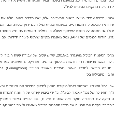
לפתח ולתקנן ביחד את הנמלים". היא גם ציינה שבכנס הנמלים העולמי ה-31 בגואנגז‘ו בשנה הבאה המארחת תשיק את יו
ת הפיכת התקנים הסיניים לבינ"ל.
כשיו, יצירת עתיד" כנושא בשטח התערוכה שלה, שבו תדגים באופן מלא את 
שירותי הלוגיסטיקה המודרניים בספנות ובניית נמל חכם ירוק ובטוח, וגם הע
נגז‘ו גם חתמה על הסכם לשיתוף פעולה בין נמלים תאומים עם נמל הסחר ה
הבינ"ל של באקו, שהוא הנמל התאום ה-42 של גואנגז‘ו. הודות לכנסים של IAPH, נמל גואנגז‘ו מקיים שיתוף פעולה ידידות
מאז פרסום "תוכנית הפעולה התלת שנתית לבניית מרכז הספנות הבינ"ל גואנגז‘ו" ב-2015, שלוש שנים של עבודה קשה הו
דלה, נעשו פריצות דרך חדשות באיסוף גורמים, ופרויקטים חשובים כמו מ
הקרוזים הבינ"ל ננשה יצאו לדרך. הבנייה תוסיף תנופה חדשה למרכז השער. מערכת האשנב הבודד
נמל גואנגז‘ו ישתמש בנמל כנקודת משען לחיזוק החיבור עם האזורים והע
ך ההפיכה של נמל גואנגז‘ו לבינ"ל. על ידי ביצוע קפדני של היוזמה "חגורה וד
ה חזקה עם תחבורה חזקה ואוקיאנוסים חזקים, וגם הבנייה באזור המפרץ
 ביחד כדי לקדם את הבנייה של מרכז הספנות הבינ"ל גואנגז‘ו וליצור במשותף מ