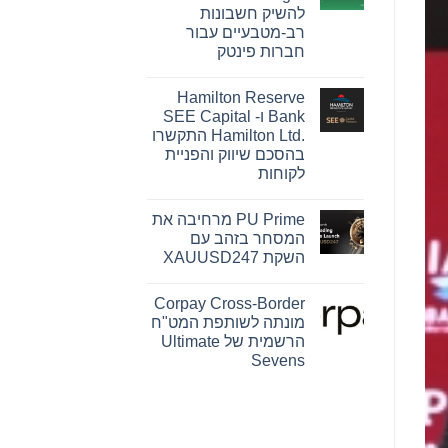
Pink
להשיק חשבונות
Changing
Lives®‎
רב-מטבעיים עבור
של
חברות פינטק
מרי
קיי
אין
הופכת
תגובות
חזון
Hamilton Reserve
על
להשפעה
OpenFX
Bank ו- SEE Capital
מדידה
רוכשת
עבור
Hamilton Ltd.‎ התקשרו
את
נשים
Global
בהסכם שיווק והפניית
ברחבי
Ledger
העולם
לקוחות
כדי
להשיק
אין
חשבונות
תגובות
רב-מטבעיים
PU Prime מרחיבה את
על
עבור
Hamilton
המסחר בזהב עם
חברות
Reserve
פינטק
השקת XAUUSD247
Bank
ו-
אין
SEE
תגובות
Capital
Corpay Cross-Border
על
Hamilton
PU
מונתה לשותפת המט"ח
Ltd.‎
Prime
התקשרו
הרשמית של Ultimate
מרחיבה
בהסכם
את
Sevens
שיווק
המסחר
והפניית
אין
בזהב
לקוחות
עם
תגובות
על
השקת
Corpay
XAUUSD247
Cross-
Border