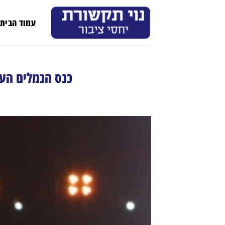
Ski
t
עמוד הבית
conten
כנס הנמלים העולמי ה-31 הושק בב