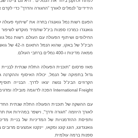
הידידים" לנמלים לאורך "החגורה והדרך" כדי לקדם א
הפעם רשות נמל גואנגז‘ו בחרה את "שיתוף פעולה ע
גואנגז‘ו כמרכז ספנות בינ"ל שתמיד מוקדש לשיפור 
החילופים ושיתוף הפעולה עם העולם. רשות נמל גוא
ממאה מדינות ו-400 נמלים ברחבי העולם.
גדול בתפוקה של הנמל, יכולת האיסוף וההקרנה ג
International Freight הפכה לדוגמה מובילה ומדגימה בין מקביליה בסין.
עם ההשקה של תוכנית הפעולה התלת שנתית החדשה, 
לאורך היוזמה "חגורה ודרך", וישפר במהירות את תהלי
ותפיסת ההזדמנויות של המדיניות של בניית מדינ
גואנגדונג, הונג קונג ומקאו, יינקטו אמצעים מרובים
ספנות ברמה עולמית.