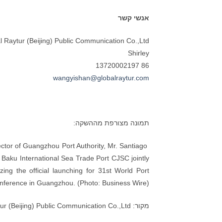
אנשי קשר
l Raytur (Beijing) Public Communication Co.,Ltd
Shirley
86 13720002197
wangyishan@globalraytur.com
תמונה מצורפת מההשקה:
ctor of Guangzhou Port Authority, Mr. Santiago
f Baku International Sea Trade Port CJSC jointly
ng the official launching for 31st World Port
nference in Guangzhou. (Photo: Business Wire)
מקור: Global Raytur (Beijing) Public Communication Co.,Ltd