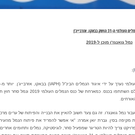
למי ה-31 הושק בבאקו, אזרבייג‘ן
נמל גואנגז‘ו מוכן ל-2019
):
ב-9
נמלים וחברות וארגונים שקשורים לנמלים מכל העולם השתתפו בכנס. כמארחת של כנס הנמלים העולמי 9
אורחים.
ים העולמי 2019 הוא ציון דרך עבור נמל גואנגז‘ו. זה גם צעד חשוב להאיץ את הבנייה והפיתוח של ערים מר
ת מקיפה בסין. גברת יואן אמרה: "אי אפשר להפריד את פיתוח הנמל מהעיר.
רויקט צריך להיות הטריגר שמפעיל סחר, לוגיסטיקה, נמלים ותחומים אחרים 