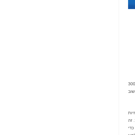
 במאי, כנס אמצע התקופה של כנס הנמלים העולמי נערך על ידי איגוד הנמלים הבינ"ל (IAPH) בבאקו, אזרבייג‘ן. יותר מ-300
201 ונמל סחר חוץ חשוב
כזיות
 זה
כדי