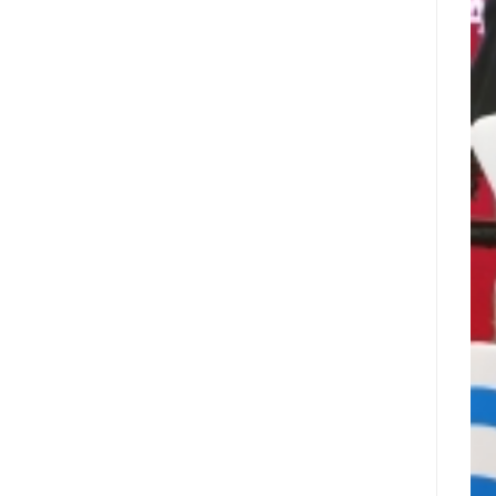
מונתה
לשותפת
המט"ח
הרשמית
של
Ultimate
Sevens