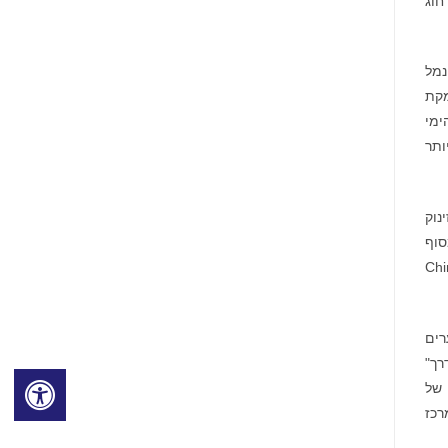
זמת "חוג
נמל
מקת
ימי
י עם יותר
בילו לזינוק
סוף
 China (Guangzhou)
רים
רך"
 של
רכז