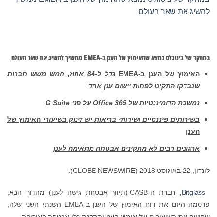
להשיג את שאר העולם
במחקר של ביטגלס נמצא שהאימוץ של הענן ב-
EMEA
ממשיך להשיג את שאר העולם
האימוץ של הענן ב-
EMEA
גדל ל-84 אחוז, חמש משש חברות
שנבדקו התקינו לפחות יישום ענן אחד
נמשכת הדומיננטיות של
Office 365
על פני
G Suite
בשירותים פיננסיים ושירותי בריאות יש זינוק בשיעורי
האימוץ של
הענן
ארגונים רבים לא מתקינים אבטחה מתאימה לענן
לונדון, 22 באוגוסט 2018 (GLOBE NEWSWIRE):
Bitglass
, חברת ה-CASB (תיווך אבטחת גישה לענן) מהדור הבא,
פרסמה היום את דוח האימוץ של הענן ב-EMEA השנתי השני שלה,
שחושף את השיעורים של אימוץ הענן והתקנת כלי אבטחה באירופה.