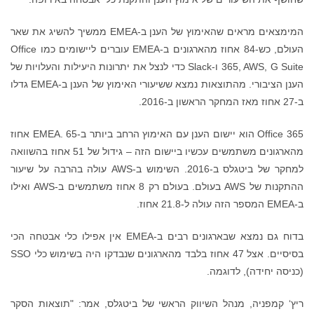
המימצאים מראים שהאימוץ של הענן ב-EMEA ממשיך להשיג את שאר
העולם, כש-84 אחוז מהארגונים ב-EMEA עוברים ליישומים כמו Office
365, AWS, G Suite ו-Slack כדי לנצל את יתרונות היעילות והעלויות של
הענן הציבורי. מהתוצאות נמצא ששיעורי האימוץ של הענן ב-EMEA גדלו
ב-27 אחוז מאז המחקר הראשון ב-2016.
Office 365 הוא יישום הענן עם האימוץ הרחב ביותר ב-EMEA. 65 אחוז
מהארגונים משתמשים עכשיו ביישום הזה – גידול של 51 אחוז בהשוואה
למחקר של ביטגלס ב-2016. השימוש ב-AWS עולה בהרבה על שיעור
ההתקנות של AWS בעולם. בעולם רק 8 אחוז משתמשים ב-AWS ואילו
ב-EMEA המספר הזה עולה ל-21.8 אחוז.
בדוח גם נמצא שבארגונים רבים ב-EMEA אין אפילו כלי אבטחה הכי
בסיסיים. אצל 47 אחוז בלבד מהארגונים שנבדקו היה בשימוש כלי SSO
(כניסה יחידה), לדוגמה.
ריץ‘ קמפניה, מנהל השיווק הראשי של ביטגלס, אמר: "תוצאות הסקר