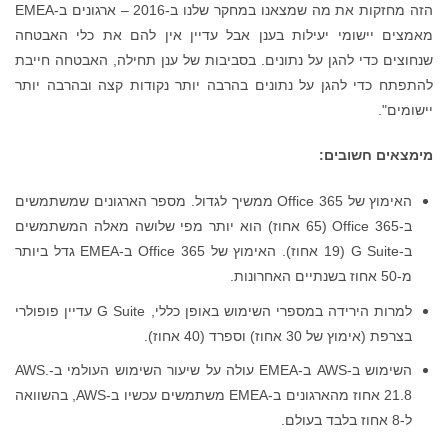
הזה מחזקות את מה שמצאנו במחקר שלנו ב-2016 – ארגונים ב-EMEA
מאמצים יישומי יעילות בענן אבל עדיין אין להם את כלי האבטחה
שנחוצים כדי להגן על נתונים. בסביבות של ענן תחילה, האבטחה חייבת
להתפתח כדי להגן על נתונים בהרבה יותר נקודות קצה ובהרבה יותר
יישומים".
מימצאים חשובים:
האימוץ של Office 365 ממשיך לגדול. מספר הארגונים שמשתמשים
ב-Office 365 (65 אחוז) הוא יותר מפי שלושה מאלה המשתמשים
ב-G Suite (19 אחוז). האימוץ של Office 365 ב-EMEA גדל ביותר
מ-50 אחוז בשנתיים האחרונות.
למרות הירידה במספרי השימוש באופן כללי, G Suite עדיין פופולרי
בצרפת (אימוץ של 30 אחוז) וספרד (40 אחוז).
השימוש ב-AWS ב-EMEA עולה על שיעור השימוש העולמי ב-AWS.
21.8 אחוז מהארגונים ב-EMEA משתמשים עכשיו ב-AWS, בהשוואה
ל-8 אחוז בלבד בעולם.