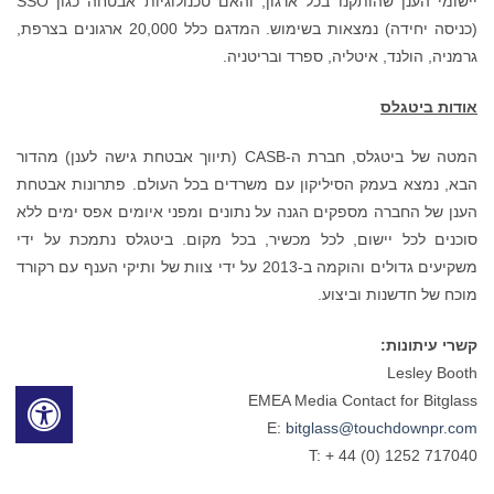
יישומי הענן שהותקנו בכל ארגון, והאם טכנולוגיות אבטחה כגון SSO
(כניסה יחידה) נמצאות בשימוש. המדגם כלל 20,000 ארגונים בצרפת,
גרמניה, הולנד, איטליה, ספרד ובריטניה.
אודות ביטגלס
המטה של ביטגלס, חברת ה-CASB (תיווך אבטחת גישה לענן) מהדור
הבא, נמצא בעמק הסיליקון עם משרדים בכל העולם. פתרונות אבטחת
הענן של החברה מספקים הגנה על נתונים ומפני איומים אפס ימים ללא
סוכנים לכל יישום, לכל מכשיר, בכל מקום. ביטגלס נתמכת על ידי
משקיעים גדולים והוקמה ב-2013 על ידי צוות של ותיקי הענף עם רקורד
מוכח של חדשנות וביצוע.
קשרי עיתונות:
Lesley Booth
EMEA Media Contact for Bitglass
E:
bitglass@touchdownpr.com
T: + 44 (0) 1252 717040