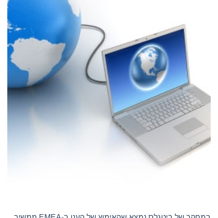
במחקר של ביטגלס נמצא שהאימוץ של הענן ב-EMEA ממשיך