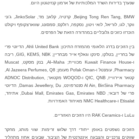
שנערך בדירות השרד המלכותיות של ארמון קנזינגטון היום.
Beijing Tong Ren Tang, BMW, קרטיה, קלאב מד, JinkoSolar, ג‘וני
ווקר, לגו, לוריאל, לואי ויטון, נסקפה, רולקס, סמסונג, שווארצקופף ויקולט
הוכרזו כזוכים גלובליים במהדורה הזאת של הפרסים.
בין הזוכים בדרג הלאומי מהמזרח התיכון: Ahli United Bank, הדיוטי פרי
של בחריין, בטלקו, סינקו וגאלף אייר מבחריין; GIG, KEMS, NBK, ריבה
ו-Kuwait Finance House מכוויית; Al–Maha, בנק מסקט, Muscat
Pharmacy, עומנטל ו-Pofak Oman מעומן; Al Jazeera Perfumes, Q8,
קטאר איירווייז, QIC, QNB ו-WOQOD מקטאר; ADNOC Distribution,
Al Ain, BinSina Pharmacy סנטרפוינט, Damas Jewellery, Du, הדיוטי
פרי של דובאי, Dubai Mall, Emirates Gas, Emirates NBD, אתיחד,
Etisalat ו-NMC Healthcare מאיחוד האמירויות.
LuLu ו-RAK Ceramics היו הזוכים האזוריים.
הזוכים נשפטים באופן ייחודי דרך שלוש זרימות: שווי מותג, מחקר
שווקים צרכניים והצבעה אינטרנטית של הציבור. שבעים אחוז מתהליך