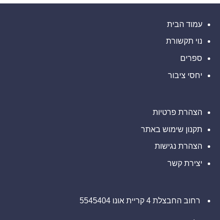
Inc.
עם
אם
(נאסד"ק:
משרד
סבלתם
ELWT),
רוזן
הפסדים
אתם
עורכי
ב-
עמוד הבית
מוזמנים
דין
Barclays
ליצור
בנוגע
PLC
קשר
לזכויותיכם
נוי תקשורת
(NYSE:
עם
BCS),
משרד
אתם
ספרים
רוזן
מוזמנים
עורכי
ליצור
דין
יחסי ציבור
קשר
בנוגע
עם
לזכויותיכם
משרד
רוזן
עורכי
דין
הצהרת פרטיות
בנוגע
לזכויותיכם
תקנון שימוש באתר
הצהרת נגישות
יצירת קשר
רחוב החבצלת 4 קריית אונו 5545404