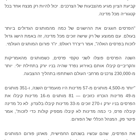
קביעת הציון מגיע מהצבעות של הצרכנים. יכול להיות רק מנצח אחד בכל
קטגוריה מכל מדינה.
"הפרסים חוגגים את ההישגים של כמה מהמותגים הגדולים ביותר
בעולם. עם ממוצע של רק שישה זוכים מכל מדינה, זה באמת הישג גדול
לזכות בפרסים האלה", אמר ריצ‘רד ראולס, יו"ר פורום המותגים העולמי.
השנה הפרסים פוצלו לשני טקסי פרסים, כשמותגים מהאמריקות
והקריביים קיבלו אותם באירוע נפרד שהיה בניו יורק בתחילת יולי. יותר
מ-230,000 צרכנים מרחבי העולם השתתפו בתהליך ההצבעה.
"יותר מ-4,500 מותגים מ-57 מדינות היו מועמדים השנה, ו-351 מותגים
מ-49 מדינות הוכרזו כזוכים — 81 מותגים מ-16 מדינות קיבלו את
הפרסים בניו יורק ו-270 זוכים מ-33 מדינות קיבלו בלונדון. לא כל מדינה
קיבלה פרס, כי כמה מדינות לא קיבלו מספיק קולות כדי לזכות", אמר
פיטר פק, המנהל הכללי של הפורום.
את הפרסים, שהם עכשיו בשנתם החמישית, מארגן פורום המותגים