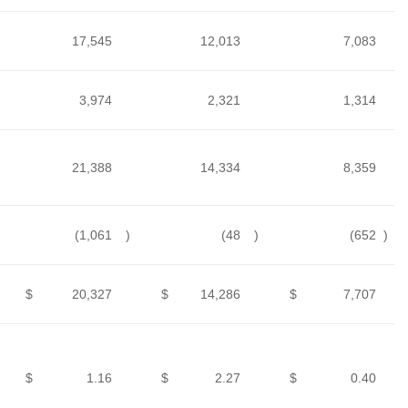
Research and
21,389
17,545
development
General and
4,781
3,974
administrative
TOTAL
OPERATING
26,170
21,388
LOSS
FINANCIAL
(52
)
(1,061
)
INCOME,
net
LOSS FOR
$
26,118
$
20,327
$
THE PERIOD
BASIC AND
DILUTED LOSS
PER
$
4.15
$
1.16
$
ORDINARY