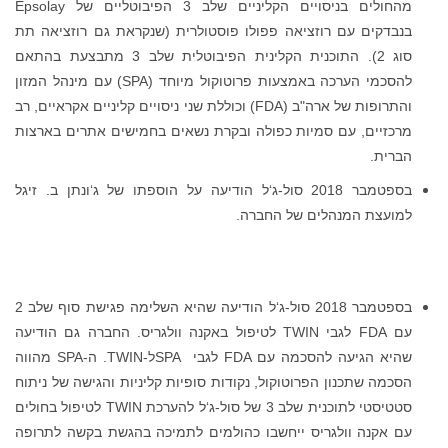
מהחולים בניסויים הקליניים שלב 3 הפיבוטליים של Epsolay
טולרית (שנקראת גם רוזציאה תת
סוג 2). התוכנית הקלינית הפיבוטלית שלב 3 מתבצעת בהתאם
להסכמי הערכה באמצעות פרוטוקול מיוחד (SPA) עם מינהל המזון
 ארה"ב (FDA) וכוללת שני ניסויים קליניים אקראיים, רב
ת נשאים בחמישים אתרים בארצות
‘ל הודיעה על הוספתו של ג‘ונתן ב. זיגל
בספטמבר 2018 סול-ג‘ל הודיעה שהיא השלימה פגישת סוף שלב 2
TW לטיפול באקנה וולגריס. החברה גם הודיעה
שהיא הגיעה להסכמה עם FDA לגבי SPAל-TWIN. ה-SPA מהווה
סופיות קליניות והגישה של ניתוח
סטטיסטי לתוכנית שלב 3 של סול-ג‘ל להערכת TWIN לטיפול בחולים
ים לתמיכה בהגשת בקשה לתרופה