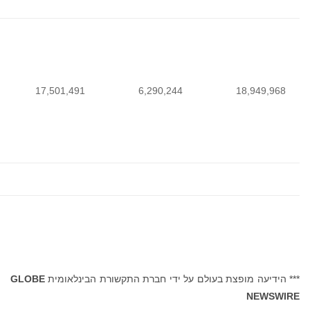
SHARE
WEIGHTED
AVERAGE
NUMBER OF
SHARES
OUTSTANDING
6,290,244
17,501,491
6,
USED IN
COMPUTATION
OF BASIC AND
DILUTED LOSS
PER SHARE
רת התקשורת הבינלאומית
GLOBE