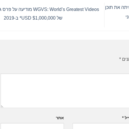
ל ScientiaMobile מפחיתה את תוכן
WGVS: World’s Greatest Videos מודיעה על 
ני
של $1,000,000 USD* ב-2019
נים
*
יל
*
אתר