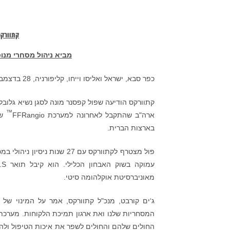
קתוורקס
מביא ניהול מסחרי מנ
כפר סבא, ישראל ואליסו וייחו, קליפורניה, 28 בדצמבר 2018, (
קתוורקס הודיעה שפול קפסנר מונה לסגן נשיא גלובל
™
ארה"ב שהתקבל לאחרונה למערכת FFRangio
של
בארצות הברית.
פול מצטרף לקתוורקס עם 27 ש
מאוניברסיטת אוקלהומה סיטי.
ג‘ים קורבט, מנכ"ל קתוורקס, אמר על המינוי של
החולים שלהם והחולים לשפר את איכות הטיפול ולהור