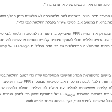
כים. אנחנו מאוד נרגשים שפול איתנו בחברה".
יים התערבותיים ירוויחו כשתהיה להם פלטפורמה לא פולשנית בזמן ההליך שת
מערכת FFRangio של קתוורקס מספקת במהירות ובמדויק את הנחיית FFR האובייקטיבית שנחוצה למיטוב החלטות לגב
 אנגיוגרפיה כלילית מבלי להוסיף סיכונים קליניים נוספים או עלויות לכל תהל
החברה קיבלה אישור 510(k) מ-FDA בארה"ב עבור תוכנת הסימולציה הפיזיולוגית של כלי 
 ביישום פלטפורמת המדע החישובי המתקדמת שלה כדי למטב החלטות בטיפ
PCI ולהעלות את צילום העורקים הכליליים מהערכה חזותית לכלי לקבלת החלטות אובייקטיביות מבוססות
 מונחית FFR מעניקה תועלת קלינית משמעותית לחולים עם מחלת לב כלילית ותועלת כלכלית לח
פית בהבאת המערכת FFR
של קתו
angio
קרים. למידע נוסף, בקרו בבקשה באתר cath.works.