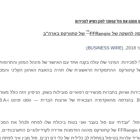
 ממנה את פול קפסנר לסגן נשיא למכירות
™
וסה להשקה של
FFRangio
של קתוורקס בארה"ב
):
BUSINESS WIRE
י למכירות. המינוי שלו עולה בקנה אחד עם האישור של מינהל המזון והתרופות
 קתוורקס. ההתמקדות הראשונית שלו תהיה בהאצת הארגון הקליני והמס
נות ניסיון ניהולי במכירות ושיווק בחברות מכשירים רפואיים מובילות בשוק. הניסיון הזה כולל מעו
 פול: "עבדתי עם פול בעבר ואני בטוח ביכולת שלו לפתח ולנהל את המכי
המסחריות שלנו ואת ארגון תמיכת הלקוחות. מערכת FFRangio של קתוורקס מהווה הזדמנות אדירה לקרדיולוגיים התערבותיי
יד עלויות בטיפול במחלת לב כלילית של כלי דם רבים. פול מבין איך לפתח צ