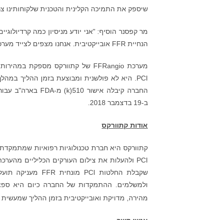
שיספק את התמיכה הקלינית והטכנית שלקוחותינו צרי
מר קפסנר הוסיף: "אני יודע מניסיון כמה קרדיולוג
הנחיית FFR אובייקטיבית. אנחנו מצפים לצייד מערכות בריאות במשאב אובייקטיבי שיעזור בקבלת החלטות לגבי PCI".
PCI. היא לא פולשנית ומבוצעת בזמן ההליך במהלך
ב-19 בדצמבר 2018.
אודות קתוורקס
קתוורקס היא חברת טכנולוגיות רפואיות שמתמקדת
שקבלת החלטות PCI
ולמשלמים. ההתמקדות של החברה כיום היא ספצי
מהירה, מדויקת ואובייקטיבית בזמן ההליך שמעשית בכל המ