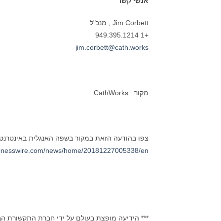
אנשי קשר
Jim Corbett , מנכ"ל
+1 949.395.1214
jim.corbett@cath.works
מקור: CathWorks
צפו בהודעה הזאת במקור בשפה האנגלית באינטרנט
sinesswire.com/news/home/20181227005338/en
*** הידיעה מופצת בעולם על ידי חברת התקשורת ה