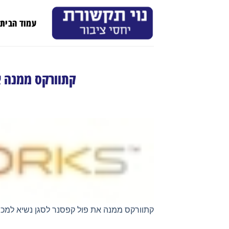
Ski
t
עמוד הבית
conten
קתוורקס ממנה א
קתוורקס ממנה את פול קפסנר לסגן נשיא למכי