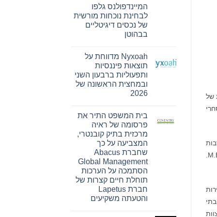
מונתה
המיינדפולנס גלפו
לשותפת
לבחינת נוכחות מורשית
המט"ח
הרשמית
של נכסים דיגיטליים
של
בבהוטן
Ultimate
Sevens
אין
תגובות
Nyxoah מדווחת על
על
Bitget
תוצאות פיננסיות
חתמה
ותפעוליות ברבעון השני
על
הסכם
ובמחצית הראשונה של
שיתוף
2026
פעולה
 של
עם
אין
הרשות
חרי
תגובות
של
בית המשפט התיר את
על
עיר
Nyxoah
פרסומה של ראיה
המיינדפולנס
מדווחת
גלפו
מרכזית בתיק קובנטרי,
על
לבחינת
תוצאות
המצביעה על כך
רבות
נוכחות
פיננסיות
מורשית
שחברת Abacus
ותפעוליות
עמוקה בשוק האבחון הכלילי. הוא קיבל תואר B.S. בהנדסה מהאקדמיה הצבאית של ארצות הברית — ווסט פוינט ו-M.B.A.
של
ברבעון
Global Management
נכסים
השני
דיגיטליים
הסתמכה על הערכות
ובמחצית
בבהוטן
הראשונה
תוחלת חיים קצרות של
של
חברת Lapetus
רות
2026
והטעתה משקיעים
ם, בתי
אין
וות
תגובות