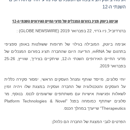
השנתי ה-12
אנימה ביוטק תציג בפורום המנכלים של מדעי החיים האירופים השנתי ה-12
ברנרדזביל, ניו ג‘רזי, 22 בפברואר 2019 (GLOBE NEWSWIRE) :
אנימה ביוטק, המובילה בגילוי של תרופות ששולטות באופן ספציפי
בתרגום של mRNA, הודיעה היום שהחברה תציג בפורום המנכלים של
מדעי החיים האירופים השנתי ה-12, שיתקיים בציריך, שווייץ, 25-26
בפברואר 2019.
יוחי סלונים, מייסד שותף ומנהל העסקים הראשי, ימסור סקירה כללית
על העסקים והטכנולוגיה של החברה ועסקיה במצגת שלו ויהיה זמין
לשאלות ופגישות אישיות עם משתתפים שרשומים לכנס. בנוסף, מר
סלונים ישתתף כמומחה בפנל "Platform Technologies & Novel
Therapeutics" שייערך במהלך הכנס.
הפרטים לגבי המצגת של החברה הם כלהלן: