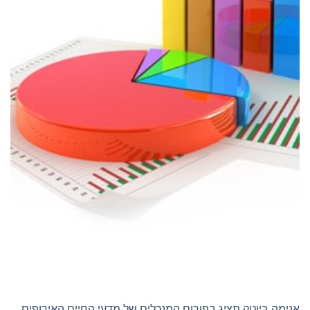
אנימה ביוטק תציג בפורום המנכלים של מדעי החיים האירופים