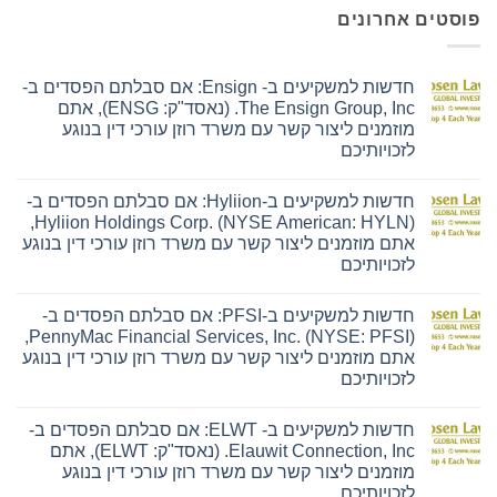
פוסטים אחרונים
חדשות למשקיעים ב- Ensign: אם סבלתם הפסדים ב-
The Ensign Group, Inc. (נאסד"ק: ENSG), אתם
מוזמנים ליצור קשר עם משרד רוזן עורכי דין בנוגע
לזכויותיכם
אין
תגובות
חדשות למשקיעים ב-Hyliion: אם סבלתם הפסדים ב-
על
חדשות
Hyliion Holdings Corp. (NYSE American: HYLN),
למשקיעים
אתם מוזמנים ליצור קשר עם משרד רוזן עורכי דין בנוגע
ב-
Ensign:
לזכויותיכם
אם
אין
סבלתם
תגובות
הפסדים
חדשות למשקיעים ב-PFSI: אם סבלתם הפסדים ב-
על
ב-
חדשות
The
PennyMac Financial Services, Inc. (NYSE: PFSI),
למשקיעים
Ensign
אתם מוזמנים ליצור קשר עם משרד רוזן עורכי דין בנוגע
ב-
Group,
Hyliion:
Inc.
לזכויותיכם
אם
(נאסד"ק:
אין
סבלתם
ENSG),
תגובות
הפסדים
אתם
חדשות למשקיעים ב- ELWT: אם סבלתם הפסדים ב-
על
ב-
מוזמנים
חדשות
Hyliion
ליצור
Elauwit Connection, Inc. (נאסד"ק: ELWT), אתם
למשקיעים
Holdings
קשר
מוזמנים ליצור קשר עם משרד רוזן עורכי דין בנוגע
ב-
Corp.
עם
PFSI:
(NYSE
משרד
לזכויותיכם