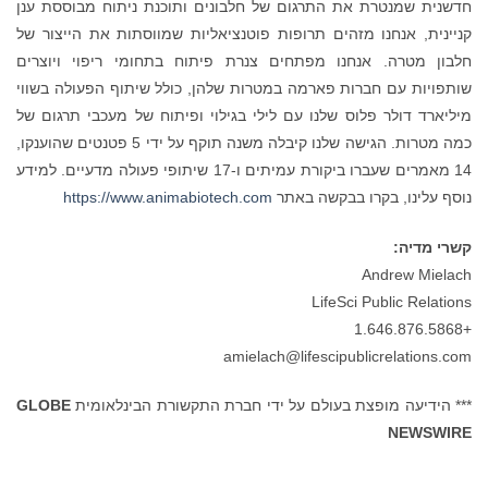
חדשנית שמנטרת את התרגום של חלבונים ותוכנת ניתוח מבוססת ענן
קניינית, אנחנו מזהים תרופות פוטנציאליות שמווסתות את הייצור של
חלבון מטרה. אנחנו מפתחים צנרת פיתוח בתחומי ריפוי ויוצרים
שותפויות עם חברות פארמה במטרות שלהן, כולל שיתוף הפעולה בשווי
מיליארד דולר פלוס שלנו עם לילי בגילוי ופיתוח של מעכבי תרגום של
כמה מטרות. הגישה שלנו קיבלה משנה תוקף על ידי 5 פטנטים שהוענקו,
14 מאמרים שעברו ביקורת עמיתים ו-17 שיתופי פעולה מדעיים. למידע
נוסף עלינו, בקרו בבקשה באתר
https://www.animabiotech.com
קשרי מדיה:
Andrew Mielach
LifeSci Public Relations
+1.646.876.5868
amielach@lifescipublicrelations.com
*** הידיעה מופצת בעולם על ידי חברת התקשורת הבינלאומית
GLOBE
NEWSWIRE