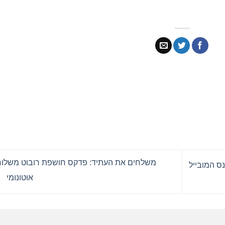
משלחים את העתיד: פדקס חושפת רובוט משלוח
ף בכנס המובייל
אוטונומי