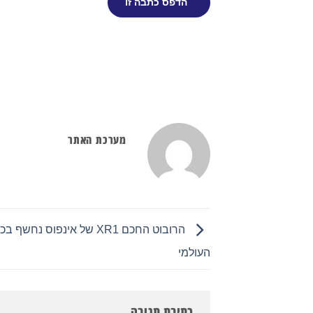
הדפס כתבה זו
מערכת האתר
הרובוט החכם XR1 של אינפוס נחש
העולמי
כתיבת תגובה