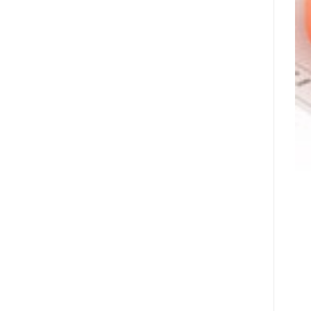
מונתה
לשותפת
המט"ח
הרשמית
של
Ultimate
Sevens