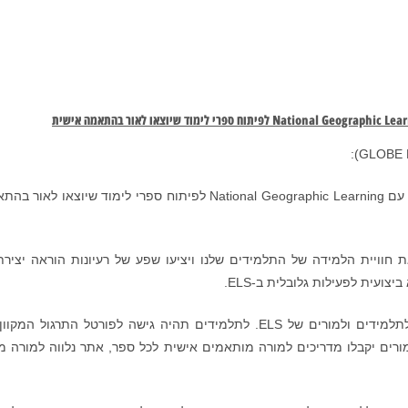
National Geographic Lea
לפיתוח ספרי לימוד שיוצאו לאור בהתאמה אישית
ELS Educational Services, Inc. התקשרה בהסכם עם National Geographic Learning לפיתוח ספרי לימוד שיוצאו ל
חוויית הלמידה של התלמידים שלנו ויציעו שפע של רעיונות הוראה יצירת
צועית לפעילות גלובלית ב-ELS.
National Geographic Learning תספק משאבים לתלמידים ולמורים של ELS. לתלמידים תהיה גישה לפורטל התרגול ה
National Geographic Learning, My, והמורים יקבלו מדריכים למורה מותאמים אישית לכל ספר, אתר נלווה למורה 