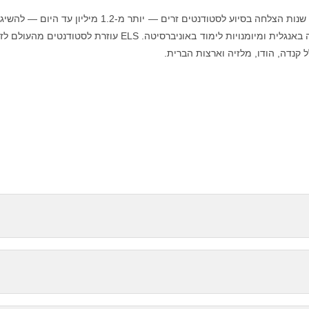
ELS Educational Services, Inc. מציעה יותר מ-55 שנות הצלחה בסיוע לסטודנטים זרים — יותר מ-1.2 מיליון עד
היעדים האישיים והמקצועיים שלהם באמצעות הכנה באנגלית ומיומנויות לימוד באוניברסיטה. ELS עוזרת לסטודנטים
 קנדה, הודו, מלזיה וארצות הברית.