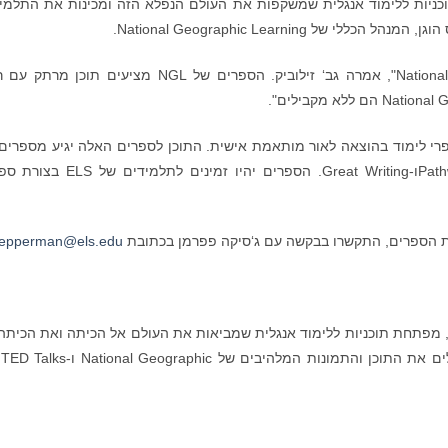
ף פעולה עם ELS כדי לספק תוכניות ללימוד אנגלית שמשקפות את העולם הנפלא הזה ומכינות את התלמ
 National Geographic Learning.
"אנחנו נרגשים לעבוד עם National Geographic Learning", אמרה גב‘ זילוביק. הספרים של NGL מציעים תוכ
ו-National Geographic Learning יפיקו 24 ספרי לימוד בהוצאה לאור מותאמת אישית. התוכן לספרים האלה יגיע מספר
National Geographic, כולל Pathways, World Linkו-Great Writing. הספרים יהיו זמינים
פות הספרים, התקשרו בבקשה עם ג‘סיקה פפרמן בכתובת
pepperman@els.edu
National Geographic Learnin, חלק מ-Cengage, מפתחת תוכניות ללימוד אנגלית שמביאות את העולם אל הכיתה ואת הכי
החיים