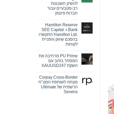
Pink
להשיק חשבונות
Changing
Lives®‎
רב-מטבעיים עבור
של
חברות פינטק
מרי
קיי
אין
הופכת
תגובות
חזון
Hamilton Reserve
על
להשפעה
OpenFX
Bank ו- SEE Capital
מדידה
רוכשת
עבור
Hamilton Ltd.‎ התקשרו
את
נשים
Global
בהסכם שיווק והפניית
ברחבי
Ledger
העולם
לקוחות
כדי
להשיק
אין
חשבונות
תגובות
רב-מטבעיים
PU Prime מרחיבה את
על
עבור
Hamilton
המסחר בזהב עם
חברות
Reserve
פינטק
השקת XAUUSD247
Bank
ו-
אין
SEE
תגובות
Capital
Corpay Cross-Border
על
Hamilton
PU
מונתה לשותפת המט"ח
Ltd.‎
Prime
התקשרו
הרשמית של Ultimate
מרחיבה
בהסכם
את
Sevens
שיווק
המסחר
והפניית
אין
בזהב
לקוחות
עם
תגובות
על
השקת
Corpay
XAUUSD247
Cross-
Border