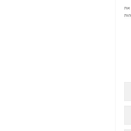
 היום — להשיג את
 מהעולם לזהות