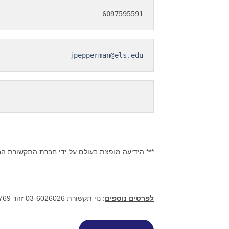
6097595591
jpepperman@els.edu
*** הידיעה מופצת בעולם על ידי חברת התקשורת ה
לפרטים נוספים
: נוי תקשורת 03-6026026 זהר 052-2641769