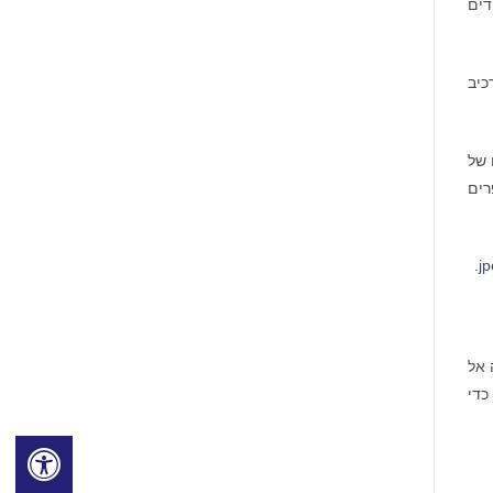
ידים
ן מרתק עם רכיב
ים של
 לתלמידים של ELS בצורת ספרים
.
j
תה אל
. החומרים המודפסים והדיגיטליים שלה כוללים את התוכן והתמונות המלהיבים של National Geographic ו-TED Talks כדי