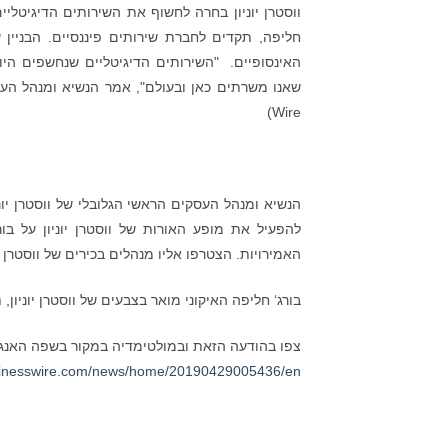
ווסטרן יוניון בחרה לחשוף את השירותים הדיגיטלי
חליפה, תקדים לחברת שירותים פיננסיים. הבניין
האינסופיים. "השירותים הדיגיטליים שנחשפים הי
Wire)
להפעיל את מופע האורות של ווסטרן יוניון על בור
האמירויות. הצטרפו אליו מנהלים בכירים של ווסטרן יוניון ו-Al Fardan. (תמונה: Wire
בורג‘ חליפה האיקוני מואר בצבעים של ווסטרן יוניון, תקדים 
צפו בהודעה הזאת ובמולטימדיה במקור בשפה האנגל
sinesswire.com/news/home/20190429005436/en