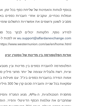
בנוסף לנוחות והאמינות של שליחת כסף בכל זמן, 
ועמלות נוכחיים, עוקבים אחרי העברות כספים באפ
מסביב לשעון ורושמים את אפשרויות התשלום שזמינ
למידע נוסף, הלקוחות יכולים לבקר בכל סניף של Al Fardan Exchange, להתקשר 800 WU
wu.support@alfardanexchange.com
https://www.westernunion.com/ae/en/home.html.
אודות הפלטפורמה בין מדינות של ווסטרן יוניון
הפלטפורמה להעברת כספים בין מדינות ובין מטבעות
וציות, רשת גלובלית עצומה של יותר מחצי מיליון ס
עסקאות בכל שנייה והעבירה סכום קרן של 300 מיליארד דולר בין 130 מטבעות ב-2018.
מחסנית הטכנולוגיות, ה-PIs
שמחברים את עולמות הכסף הדיגיטלי והפיזי, הופכ