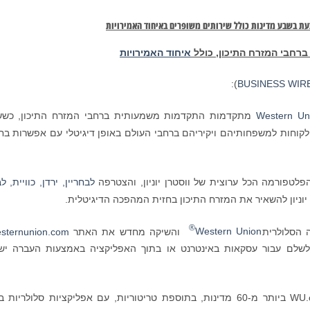
 כעת בשבע
מדינות כולל שירותים משופרים באיחוד האמירויות
 ברחבי המזרח התיכון, כולל
איחוד האמירויות
):
BUSINESS WIR
Western Un
מתקדמות התקדמות משמעותית ברחבי המזרח התיכון, כשש
לקוחות למשפחותיהם ויקיריהם ברחבי העולם באופן דיגיטלי עם אפשרות בח
טפורמה הכל ערוצית של ווסטרן יוניון, והצטרפה
לבחריין,
ירדן,
כוויית,
לב
וניון להשאיר את המזרח התיכון בחזית המהפכה הדיגיטלית.
®
 הסלולרית
Western Union
והשיקה מחדש את האתר
sternunion.com
ר לשלם עבור עסקאות באינטרנט או בתוך האפליקציה באמצעות העברה יש