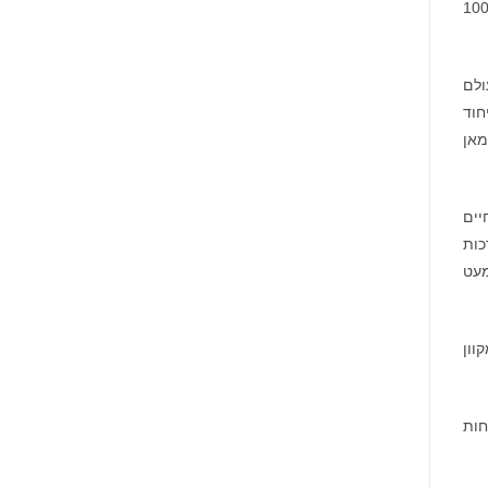
נות. יתר על כן, כל הרשת שלה היא שילוב של סניפי סוכנים ביותר מ-200 מדינות וטריטוריות, תשלומים דרך חשבון בקרוב ל-100
מונתה
לשותפת
המט"ח
הרשמית
של
Ultimate
ולם
Sevens
חוד
ם 72 אחוז, בחריין עם 51 אחוז, עומאן
יים
כות
ר כסף 24/7 לכל מדינה כמעט
וון
חות