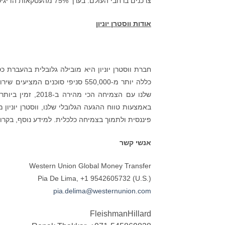
צרכנים ברחבי העולם. בערך 75% מהעסקאות הדיגיטליות של ווסטרן יוניון בכל העולם כיום מקורם במכשירים ניידים.
אודות ווסטרן יוניון
באמצעות טווח ההגעה הגלובלי שלנו, ווסטרן יוניו
פיננסית ולתמוך בצמיחה כלכלית. למידע נוסף, בק
אנשי קשר
Western Union Global Money Transfer
Pia De Lima, +1 9542605732 (U.S.)
pia.delima@westernunion.com
FleishmanHillard