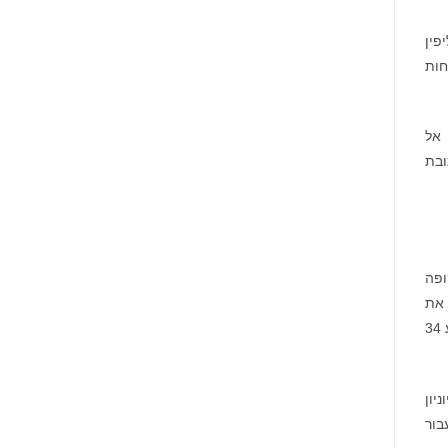
פין
חות
ית הדף בכתובת
ופה
 את
אמות המידה בהעברות כספים בינ"ל. עם פעילות ביותר מ-200 מדינות וטריטוריות, הפלטפורמה של ווסטרן יוניון עיבדה בממוצע 34
ניון
בור