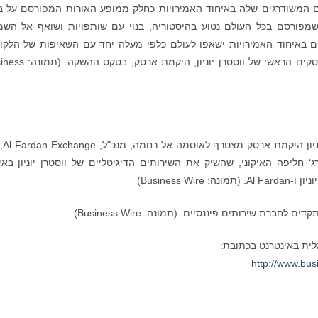
ים המשודרגים שלה באיחוד האמירויות כחלק ממופע האורות המפורסם על בו
 שמפורסם בכל העולם נטוע בהיסטוריה, בנוי עם שותפויות ושואף אל השמ
ום באיחוד האמירויות ישאפו לעולם כלפי מעלה יחד עם השאיפות של הלקו
שאנו משרתים כאן ובעולם", אמר הנשיא ומנהל העסקים הראשי של ווסטרן יו
הנשיא ומנהל העסקים
ג‘ חליפה האיקוני, שהשיק את השירותים הדיגיטליים של ווסטרן יוניון באי
Business )
לחברת שירותים פיננסיים. (תמונה: Business Wire)
ית באינטרנט בכתובת:
http://www.bu