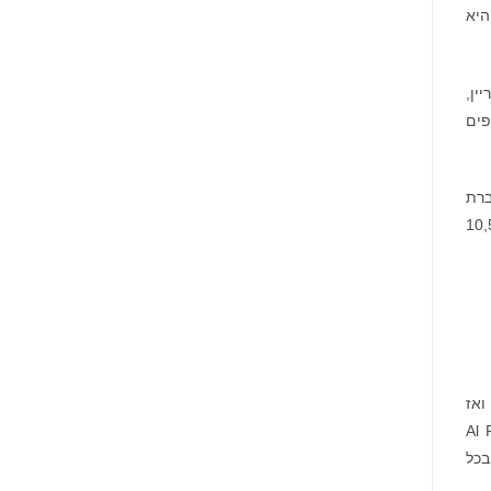
היא
סניפי סוכנים בבחריין,
פים
ברת
דן, מצרים, עיראק, פלשתין, סוריה, אפגניסטן ופקיסטן, עם 10,500
 ואז
Al Fardan Exchang
בכל