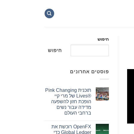
חיפוש
חיפוש
פוסטים אחרונים
תוכנית Pink Changing
Lives®‎ של מרי קיי
הופכת חזון להשפעה
מדידה עבור נשים
ברחבי העולם
אין
תגובות
OpenFX רוכשת את
על
תוכנית
Global Ledger כדי