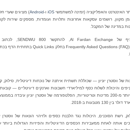
אתר האינטרנט והאפליקציה (זמינה למשתמשי
iOS
ו-
Android
) מציגים שערי חלי
ן מקוון, רושמים עסקאות אחרונות ותלויות ועומדות, מספקים שירות לקו
ות במדינה של המקבל.
SEND, לכתוב אל
או לפנות ל-Frequently Asked Questions (FAQ) בחלק Quick Links בתחת
 של ווסטרן יוניון — שכוללת תשתית איתנה של נוכחות דיגיטלית, סילוק, ק
ניפים והיכולת לשלוח כסף למיליארדי חשבונות וארנקים דיגיטליים — קובעת
A, מנוע המט"ח והסילוק, רשת הסוכנים, היכולות נגד הלבנת כספים ולזיהוי הונאות של ווסטרן יו
ים אותה לאחת ממעבירות הכספים הדיגיטליות והפיזיות הגדולות ביותר ע