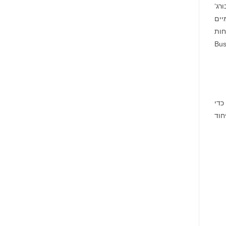
רג‘
יים
חות
ניון, היקמת ארסק, בטקס ההשקה. (תמונה: Business
 הראשי הגלובלי של ווסטרן יוניון היקמת ארסק מצטרף לאוסמה אל רחמה, מנכ"ל, Al Fardan Exchange, כדי
חוד