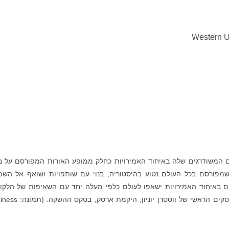
Western U
ים המשודרגים שלה באיחוד האמירויות כחלק ממופע האורות המפורסם על בו
 שמפורסם בכל העולם נטוע בהיסטוריה, בנוי עם שותפויות ושואף אל השמ
ום באיחוד האמירויות ישאפו לעולם כלפי מעלה יחד עם השאיפות של הלקו
שאנו משרתים כאן ובעולם", אמר הנשיא ומנהל העסקים הראשי של ווסטרן יו