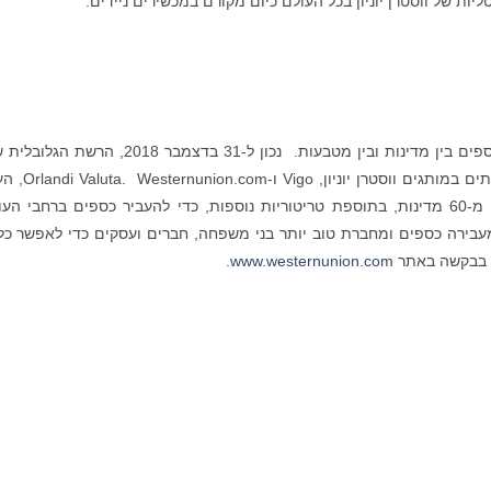
חברת ווסטרן יוניון היא מובילה גלובלית בהעברת כספים בין מדינות ובין מטבעות. נכון ל-31 בדצמבר 2018,
כללה יותר מ-550,000 סניפי סוכנים המציעים שירותים במותגים
שלנו עם הצמיחה הכי מהירה ב-2018, זמין ביותר מ-60 מדינות, בתוספת טריטוריות נוספות, כדי להעביר כספים ברחבי 
ן מעבירה כספים ומחברת טוב יותר בני משפחה, חברים ועסקים כדי לאפשר כל
רו בבקשה באתר
www.westernunion.com
.