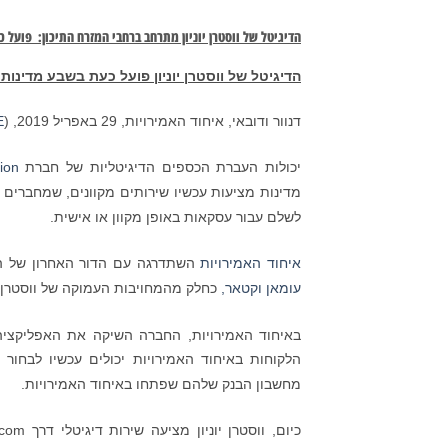
הדיגיטל של ווסטרן יוניון מתרחב ברחבי המזרח התיכון: פועל
הדיגיטל של ווסטרן יוניון פועל כעת בשבע מדינות
דנוור ודובאי, איחוד האמירויות, 29 באפריל 2019, (
E
יכולות העברת הכספים הדיגיטליות של חברת
ion
מדינות מציעות עכשיו שירותים מקוונים, שמחברים 
לשלם עבור עסקאות באופן מקוון או אישית.
איחוד האמירויות
השתדרגה עם הדור האחרון של הפל
עומאן
וקטאר,
כחלק מהמחויבות העמוקה של ווסטרן י
באיחוד האמירויות, החברה השיקה את האפליקציה
הלקוחות באיחוד האמירויות יכולים עכשיו לבחו
מחשבון הבנק שלהם שפתחו באיחוד האמירויות.