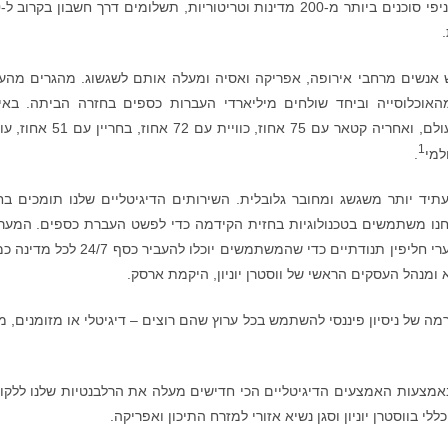
מדי
יש אנשים מרחבי אירופה, אפריקה ואסיה ומעלה אותם לשגשוג. מהגרים מהע
האוכלוסייה וביחד שולחים מיליארדי העברות כספים בחזרה הביתה. באי
האמירויות, 88 אחוז מהאוכלוסייה הם מהגרים מהעולם, ואחריה קטאר עם 75 אחוז, כוויית ע
1
.
תיד יותר משגשג ומחובר גלובלית. השירותים הדיגיטליים שלנו תומכים בח
חנו משתמשים בטכנולוגיות בחזית הקידמה כדי לפשט העברת כספים. המער
שלנו מטפלות אוטומטית במורכבויות מציות ועד לשערי חליפין תנודתיים כדי שהמשתמשים יוכלו להעבי
ומנהל העסקים הראשי של ווסטרן יוניון, היקמת ארסק.
ה של ניסיון פיננסי להשתמש בכל ערוץ שהם רוצים – דיגיטלי או מזומנים, מק
 באמצעות האמצעים הדיגיטליים הכי חדישים מעלה את הרלבנטיות שלנו ללקו
י בווסטרן יוניון וסגן נשיא אזורי למזרח התיכון ואפריקה.