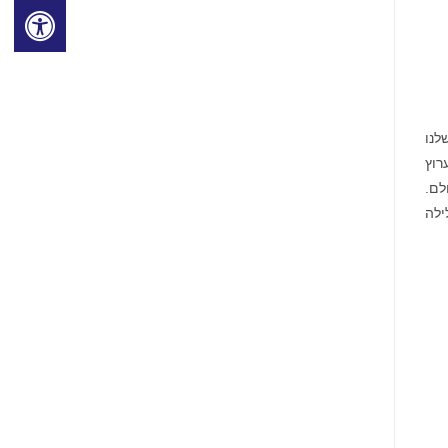
 הרשת הגלובלית שלנו
 ווסטרן יוניון, Vigo ו-Orlandi Valuta. Westernunion.com, הערוץ
העולם.
ילה