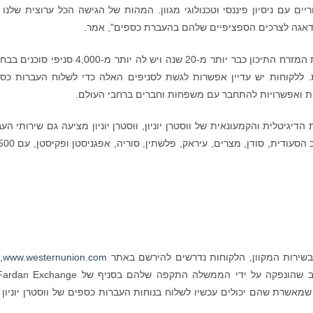
ריים עם ניסיון פיננסי וטכנולוגי מגוון. המהות של הגישה הכל ערוצית שלנו 
דאגה לצרכים הספציפיים שלהם בהעברת כספים", אמר.
ווסטרן יוניון מספקת שירותי העברת כספים במדינות המזרח התיכון כבר יותר מ-20 שנה ויש לה יותר מ-4,000 
ויות. ללקוחות יש עדיין אפשרות לגשת לסניפים האלה כדי לשלוח העברות כס
ות ואפשרויות להתחבר עם משפחות וחברים ברחבי העולם.
דיגיטלית והקמעונאית של ווסטרן יוניון, ווסטרן יוניון מציעה גם שירותי הע
כספים באמצעות רשת הסוכנים הנוספים שלה בערב הסעודית, סו
בשירות המקוון, הלקוחות נדרשים להירשם באתר
www.westernunion.com
,
לאמת באופן אישי באמצעות תעודת הזהות לתושב שהונפקה על ידי הממשלה התקפה שלהם בסניף של e
עה שמאשרת שהם יכולים עכשיו לשלוח בנוחות העברות כספים של ווסטרן יוניון 