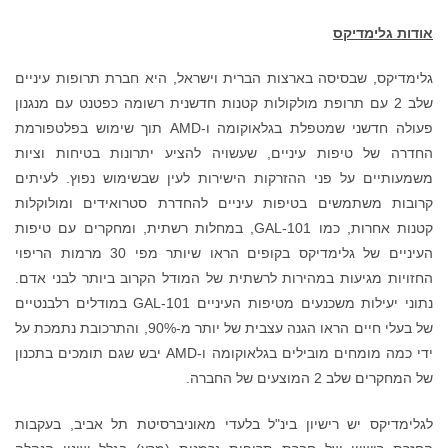
אודות גלימדיקס
גלימדיקס, שבסיסה בארצות הברית וישראל, היא חברת תרופות עיניים
שלב 2 עם תרופת מולקולות קטנות חדשנית רשומה כפטנט עם מנגנון
פעולה חדשני שמטפלת בגלאוקומה ו-AMD תוך שימוש בפלטפורמת
החדרה של טיפות עיניים, שעשויה להציע יתרונות בטיחות וציות
משמעותיים על פני ההזרקות הישירות לעין שבשימוש נפוץ. לעיתים
קרובות משתמשים בטיפות עיניים להחדרת סטרואידים ומולוקלות
קטנות אחרות, כמו GAL-101, במחלות רשתית, ומחקרים עם טיפות
העיניים של גלימדיקס בקופים הראו שיותר מפי 30 מרמות הריפוי
החזויות מגיעות במהירות לרשתית של המודל הקרוב ביותר לבני אדם.
נתוני יעילות משכנעים מטיפות העיניים GAL-101 במודלים רלבנטיים
של בעלי חיים הראו הגנה עצבית של יותר מ-90%, והתרכובת נתמכת על
ידי כמה מומחים מובילים בגלאוקומה ו-AMD יבש שגם תומכים בתכנון
של המחקרים שלב 2 המוצעים של החברה.
לגלימדיקס יש רישיון בינ"ל בלעדי מאוניברסיטת תל אביב, בעקבות