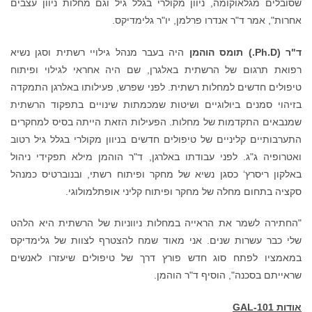
שסובלים מגלאוקומה, ניוון מקולרי בגלל גיל וגם מחלות ניוון עצבים
אחרות", אמר ד"ר אנדרו פרלמן, יו"ר גלימדיקס.
ד"ר (
Ph.D.
) תומס הוהמן
היה בעבר מנהל גילויי רשתית וסגן נשיא
רפואת תרגום של הרשתית באלגרן, שם היה אחראי לגילוי ופיתוח
טיפולים חדשים למחלות רשתית. לפני שפרש, פעילותו באלרגן התמקדה
בזיהוי סמנים ביולוגיים ושיטות שמכמתות שינויים בתפקוד הרשתית
שמנבאים התקדמות של מחלות. הפעילות הזאת הייתה בסיס למחקרים
התערבותיים קליניים של טיפולים חדשים בניוון מקולרי בגלל גיל רטוב
ואטרופיה ג"ג. לפני עבודתו באלרגן, ד"ר הוהמן מילא תפקידי ניהול
באלקון ריסרץ‘ כסגן נשיא של מחקר ופיתוח רשתי, ובנוברטיס כמנהל
סקציה בתחום מחלה של מחקר ופיתוח קליני אופתלמולוגי.
"החתירה לשמר את הראייה במחלות ניווניות של הרשתית היא הלהט
שלי כבר עשרות שנים. אני מאוד שמח להצטרף לצוות של גלימדיקס
במאמציו לפתח סוג חדש פורץ דרך של טיפולים שיעזרו לאנשים
שראייתם בסכנה", הוסיף ד"ר הוהמן.
אודות
GAL-101