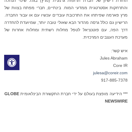
החזרת רישיון של חברת תרופות גרמנית (מרץ) בגלל שינוי הנהלה
והתרחקות אסטרטגית ממדעי המוח. בינתיים, חברי מפתח בצוות של
מרץ פארמה שפיתחו את התרכובת עובדים עכשיו עם או עבור החברה.
הרישיון גם כולל גרסה מהדור הבא שאולי טובה יותר, שמיועדת להחדרה
דרך הפה, עם פוטנציאל לטפל מחלות רשתית ומחלות אחרות של
מערכת העצבים המרכזית.
איש קשר:
Jules Abraham
Core IR
julesa@coreir.com
917-885-7378
*** הידיעה מופצת בעולם על ידי חברת התקשורת הבינלאומית
GLOBE
NEWSWIRE