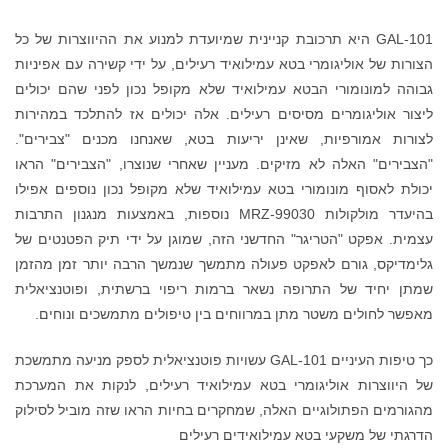
GAL-101 היא תרכובת קניינית שמיועדת למנוע את ההיווצרות של כל
הצורות של אוליגומרי בטא עמילואיד רעילים, על ידי קשירה עם אפיניות
גבוהה למונומורי הבטא עמילואיד שלא מקופל נכון לפני שהם יכולים
ליצור אוליגומרים מסיסים רעילים. אלה יכולים אז להתלכד במהירות
לצורות אמורפיות, שאינן יריעות בטא, שאנחנו מכנים "צבירים".
"הצבירים" האלה לא מזיקים. מעניין שאחרי שנוצרו, "הצבירים" הראו
יכולת לאסוף מונומורי בטא עמילואיד שלא מקופל נכון נוספים אפילו
בהיעדר מולקולות MRZ-99030 נוספות, באמצעות מנגנון התרבות
עצמית. אפקט "הטריגר" החדשני הזה, שמוגן על ידי תיק הפטנטים של
גלימדיקס, גורם לאפקט פעולה מתמשך שנמשך הרבה יותר זמן מהזמן
שמתן יחיד של התרופה נשאר ברמות ריפוי ברשתית, ופוטנציאלית
מאפשר לחולים משטר מתן במרווחים בין טיפולים מתמשכים ונוחים.
כך טיפות העיניים GAL-101 עשויות פוטנציאלית לספק מניעה מתמשכת
של היווצרות אוליגומרי בטא עמילואיד רעילים, לנקות את המערכת
מהגורמים הפתולוגיים האלה, שמחקרים בחיות הראו שזה מוביל לסילוק
הדרגתי של משקעי בטא עמילואידים רעילים