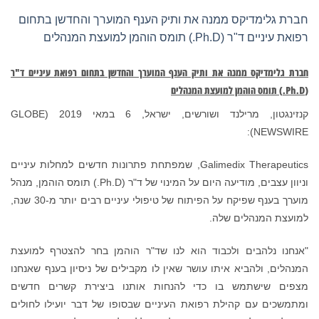
חברת גלימדיקס ממנה את ותיק הענף המוערך והחדשן בתחום
רפואת עיניים ד"ר (Ph.D.) תומס הוהמן למועצת המנהלים
חברת גלימדיקס ממנה את ותיק הענף המוערך והחדשן בתחום רפואת עיניים ד"ר
(
Ph.D.
) תומס הוהמן למועצת המנהלים
קנזינגטון, מרילנד ושורשים, ישראל, 6 במאי 2019 (GLOBE
NEWSWIRE):
Galimedix Therapeutics, שמפתחת פתרונות חדשים למחלות עיניים
וניוון עצבים, מודיעה היום על המינוי של ד"ר (Ph.D.) תומס הוהמן, מנהל
מוערך בענף שפיקח על הפיתוח של טיפולי עיניים רבים יותר מ-30 שנה,
למועצת המנהלים שלה.
"אנחנו נלהבים ולכבוד הוא לנו שד"ר הוהמן בחר להצטרף למועצת
המנהלים, ולהביא איתו עושר שאין לו מקבילים של ניסיון בענף שאנחנו
מצפים שישתמש בו כדי להנחות אותנו ביצירת קשרים חדשים
ומתמשכים עם קהילת רפואת העיניים שבסופו של דבר יועילו לחולים