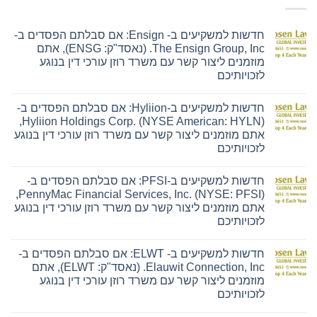
חדשות למשקיעים ב- Ensign: אם סבלתם הפסדים ב-
The Ensign Group, Inc. (נאסד"ק: ENSG), אתם
מוזמנים ליצור קשר עם משרד רוזן עורכי דין בנוגע
לזכויותיכם
אין
תגובות
חדשות למשקיעים ב-Hyliion: אם סבלתם הפסדים ב-
על
חדשות
Hyliion Holdings Corp. (NYSE American: HYLN),
למשקיעים
אתם מוזמנים ליצור קשר עם משרד רוזן עורכי דין בנוגע
ב-
Ensign:
לזכויותיכם
אם
אין
סבלתם
תגובות
הפסדים
חדשות למשקיעים ב-PFSI: אם סבלתם הפסדים ב-
על
ב-
חדשות
The
PennyMac Financial Services, Inc. (NYSE: PFSI),
למשקיעים
Ensign
אתם מוזמנים ליצור קשר עם משרד רוזן עורכי דין בנוגע
ב-
Group,
Hyliion:
Inc.
לזכויותיכם
אם
(נאסד"ק:
אין
סבלתם
ENSG),
תגובות
הפסדים
אתם
חדשות למשקיעים ב- ELWT: אם סבלתם הפסדים ב-
על
ב-
מוזמנים
חדשות
Hyliion
ליצור
Elauwit Connection, Inc. (נאסד"ק: ELWT), אתם
למשקיעים
Holdings
קשר
מוזמנים ליצור קשר עם משרד רוזן עורכי דין בנוגע
ב-
Corp.
עם
PFSI:
(NYSE
משרד
לזכויותיכם
אם
American:
רוזן
אין
סבלתם
HYLN),
עורכי