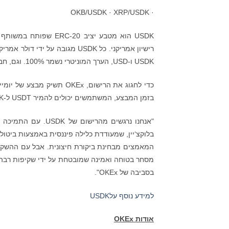
· OKB/USDK · XRP/USDK
USDK ו-USD, הערך המוניטרי נשמר 100%. וגם, חברת ביקורת תספק דוחות חודשיים לשם שקיפות מירבית לציבור.
בזמן המבצע, המשתמשים יכולים להמיר USDT ל-USDK בשער מיוחד של 1 ל-1.01.
"אנחנו נרגשים מהר
המאמצים מבחינת ביקורת חיצונית. אבל עם ההשקה 
בסביבה של OKEx".
למידע נוסף עלUSDK
אודות
OKEx