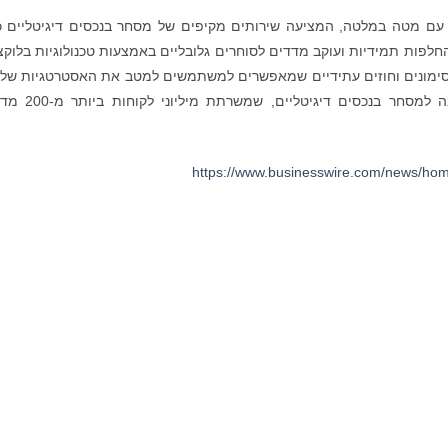
ולם עם מטה במלטה, המציעה שירותים מקיפים של מסחר בנכסים דיגיטליים כ
פות תמידיות ועוקב מדדים לסוחרים גלובליים באמצעות טכנולוגיות בלוקצ‘י
 מ-400 זוגות מסחר של אסימונים וחוזים עתידיים שמאפשרים למשתמשים למטב את האסטרטגיות ש
הפלטפורמה מספקת סביבה בטוחה, אמינה ויציבה למסחר בנכסים 
https://www.businesswire.com/news/ho