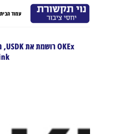
Ski
t
עמוד הבית
conten
KEx
OKLink ו