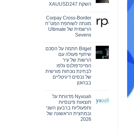
Reserve
השקת XAUUSD247
Bank
ו-
אין
SEE
תגובות
Capital
Corpay Cross-Border
על
Hamilton
PU
מונתה לשותפת המט"ח
Ltd.‎
Prime
התקשרו
הרשמית של Ultimate
מרחיבה
בהסכם
את
Sevens
שיווק
המסחר
והפניית
אין
בזהב
לקוחות
עם
תגובות
Bitget חתמה על הסכם
על
השקת
Corpay
XAUUSD247
שיתוף פעולה עם
Cross-
הרשות של עיר
Border
מונתה
המיינדפולנס גלפו
לשותפת
לבחינת נוכחות מורשית
המט"ח
הרשמית
של נכסים דיגיטליים
של
בבהוטן
Ultimate
Sevens
אין
תגובות
Nyxoah מדווחת על
על
Bitget
תוצאות פיננסיות
חתמה
ותפעוליות ברבעון השני
על
הסכם
ובמחצית הראשונה של
שיתוף
2026
פעולה
עם
אין
הרשות
תגובות
של
על