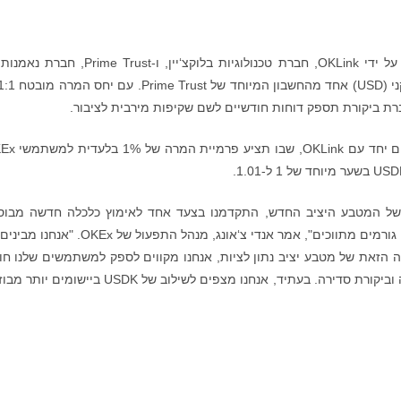
USDK הוא מטבע יציב ERC-20 שפותח במשותף על ידי OKLink, חברת טכנולוגיות בלוקצ‘יין, ו-Trust
ישום של USDK. עם התמיכה של המטבע היציב החדש, התקדמנו בצעד אחד לאימוץ כלכלה חדשה מב
בלוקצ‘יין, שמעודדת כלילה פיננסית באמצעות ביטול גורמים מתווכים", אמר אנדי צ‘אונג, מנהל התפעול ש
הזאת של מטבע יציב נתון לציות, אנחנו מקווים לספק למשתמשים שלנו חוו
מסחר בטוחה ואמינה שמובטחת על ידי שקיפות רבה וביקורת סדירה. בעתיד, אנחנו מצפים לשילוב של USDK בי