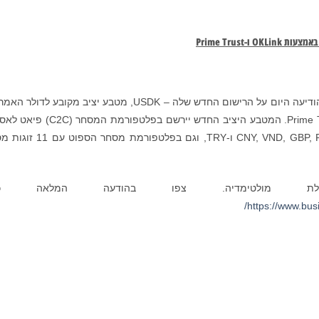
ת באמצעות
OKLink
ו-
Prime Trust
OKEx, בורסה מובילה בעולם של מטבעות קריפטו, הודיעה היום על הרישום החדש שלה – USDK, מטבע יציב מקובע לד
שהשיקו השותפה האסטרטגית שלה OKLink ו-Prime Trust. המטבע היציב החדש יירשם בפלטפור
של OKEx מול שישה מטבעות פיאט — CNY, VND, GBP, RUB, EUR ו-TRY, וגם בפלטפ
ללת מולטימדיה. צפו בהודעה המלאה כאן
https://www.bu