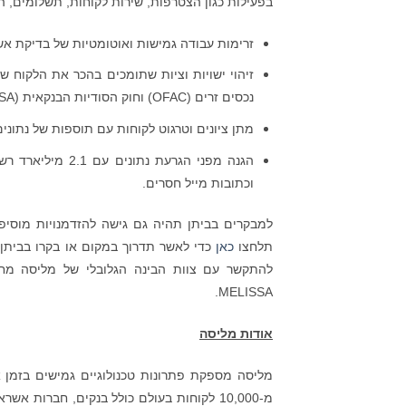
בפעילות כגון הצטרפות, שירות לקוחות, תשלומים, העברות כספים
זרימות עבודה גמישות ואוטומטיות של בדיקת אשר
נכסים זרים (OFAC) וחוק הסודיות הבנקאית (BSA).
מתן ציונים וטרגוט לקוחות עם תוספות של נתונים
הגנה מפני הגרעת 
וכתובות מייל חסרים.
למבקרים בביתן תהיה גם גישה להזדמנויות מוסיפו
תלחצו
כאן
להתקשר עם צוות הבינה הגלובלי של מליסה מחוץ ל-FinTech Junction, בק
MELISSA.
אודות מליסה
מ-10,000 לקוחות בעולם כולל בנקים, חברו