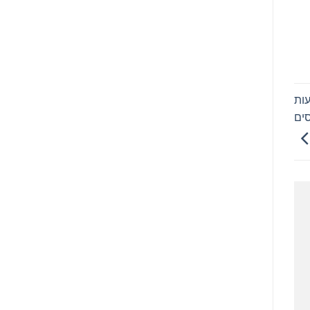
עות
סים