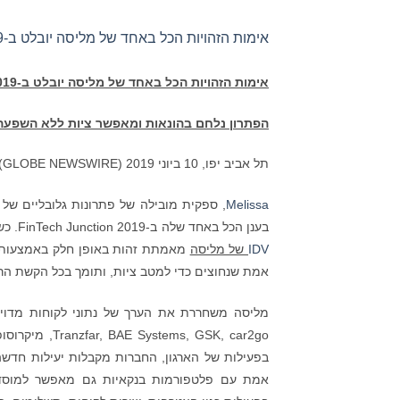
אימות הזהויות הכל באחד של מליסה יובלט ב-FinTech Junction 2019
אימות הזהויות הכל באחד של מליסה יובלט ב-
019
הפתרון נלחם בהונאות ומאפשר ציות ללא השפעה
תל אביב יפו, 10 ביוני 2019 (GLOBE NEWSWIRE) :
Melissa
בענן הכל באחד שלה ב-FinTech Junction 2019. כשהיא פועלת יחד עם פלטפורמות תוכנת בנקאות ותשלומים קיימות,
IDV
של מליסה
מאמתת זהות באופן חלק באמצעות ער
אמת שנחוצים כדי למטב ציות, ותומך בכל הקשת הרחב
בפעילות של הארגון, החברות מקבלות יעילות חדשה,
אמת עם פלטפורמות בנקאיות גם מאפשר למוסדות