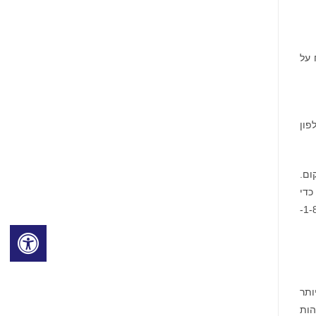
PE), המשרד לפיקוח על
לפון
ום.
 יפו. כדי
או התקשרו 1-800-
 בזמן אמת לאימות זהויות וזיהוי ישויות בתחום של כרטיס לא הוצג. מאז 1985, יותר
הות