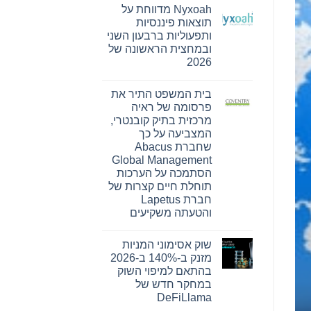
תגובות
Nyxoah מדווחת על
על
Bitget
תוצאות פיננסיות
חתמה
ותפעוליות ברבעון השני
על
הסכם
ובמחצית הראשונה של
שיתוף
2026
פעולה
עם
אין
הרשות
תגובות
של
בית המשפט התיר את
על
עיר
Nyxoah
פרסומה של ראיה
המיינדפולנס
מדווחת
גלפו
מרכזית בתיק קובנטרי,
על
לבחינת
תוצאות
המצביעה על כך
נוכחות
פיננסיות
מורשית
שחברת Abacus
ותפעוליות
של
ברבעון
Global Management
נכסים
השני
דיגיטליים
הסתמכה על הערכות
ובמחצית
בבהוטן
הראשונה
תוחלת חיים קצרות של
של
חברת Lapetus
2026
והטעתה משקיעים
אין
תגובות
שוק אסימוני המניות
על
בית
מזנק ב-140% ב-2026
המשפט
בהתאם למיפוי השוק
התיר
את
במחקר חדש של
פרסומה
DeFiLlama
של
ראיה