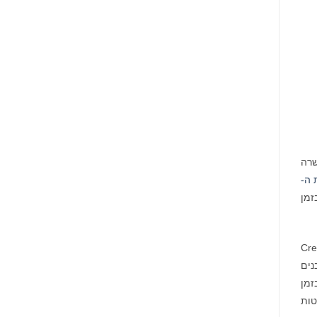
הויות (IDV), תדגים את פתרון ה-IDV וההעשרה
 ה-
זמן
Creditsafe, MetaB,
מובנים
זמן
טות