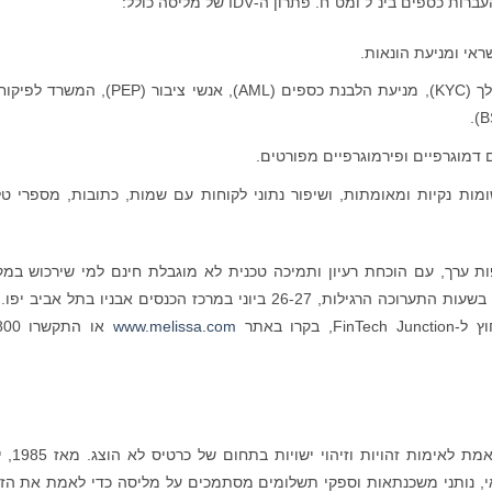
 בינ"ל ומט"ח. פתרון ה-IDV של מליסה כולל:
אי ומניעת הונאות.
זיהוי ישויות וציות שתומכים בהכר את הלקוח שלך (KYC), מניעת הלבנת כספים (AML), אנשי ציבור (P
 דמוגרפיים ופירמוגרפיים מפורטים.
נתונים עם 2.1 מיליארד רשומות נקיות ומאומתות, ושיפור נתוני לקוחות עם שמות, כתובות, מספרי ט
ת ערך, עם הוכחת רעיון ותמיכה טכנית לא מוגבלת חינם למי שירכוש במק
כדי לאשר תדרוך במקום או בקרו בביתן בשעות התערוכה הרגילות, 26-27 ביוני במרכז הכנסים אבניו בתל אביב
רו באתר
www.melissa.com
מליסה מספקת פתרונות טכנולוגיים גמישים
ת אשראי, נותני משכנתאות וספקי תשלומים מסתמכים על מליסה כדי לאמת את הז