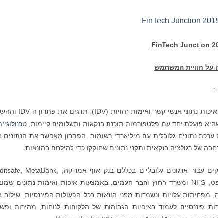
FinTech Junction 2
 על חוויית המשתמש
, ספקית מובילה של פתרונות גלובליים של איכות נתוני אנשי קשר ואימות ז
טכנולוגיית
כת נתונים גלובלית עם מיליארדי רשומות. הפתרון מאפשר את הנתונים ב
ה של רגולציה בנקאית ותקני נתונים שחוקקו כדי להילחם בהונאות.
מליסה משחררת את הערך של נתוני לקוחות מדויקים עבור ארגונים גלובליים בכללם בנק אוף אמריקה, ank
Tranzfar, BAE Systems, GSK, car2go, מיקרוסופט, NHS ומשרד החוץ וחבר העמים. באמצעות איכות ואימות נתונים ש
 מפחיתות עלויות ונשמרות מפני הונאות בכל הפעולות הפיננסיות. שילוב ב
 פיננסיים לעמוד בציפיות הגבוהות של הלקוחות לנוחות, מהירות ופש