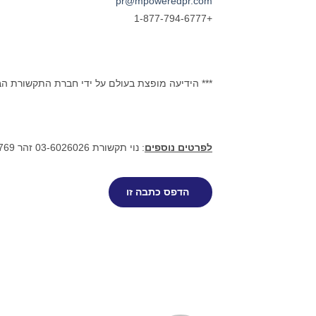
pr@mpoweredpr.com
+1-877-794-6777
*** הידיעה מופצת בעולם על ידי חברת התקשורת ה
לפרטים נוספים
: נוי תקשורת 03-6026026 זהר 052-2641769
הדפס כתבה זו