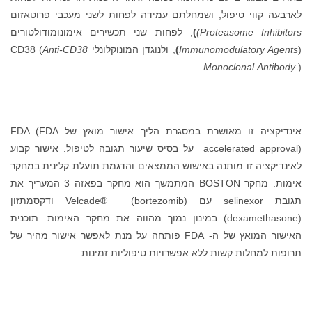
לארבעה קווי טיפול, ושמחלתם עמידה לפחות לשני מעכבי פרוטאזום
Proteasome Inhibitors)
)
, לפחות שני תכשירים אימונומודולטורים
(
Immunomodulatory Agents
)
, ולנוגדן המונוקלונלי CD38 (
Anti-CD38
Monoclonal
Antibody
).
אינדיקציה זו מאושרת במסגרת הליך אישור מואץ של FDA (FDA
accelerated approval) על בסיס שיעור תגובה לטיפול. אישור קבוע
לאינדיקציה זו מותנה באישוש הממצאים והדגמת תועלת קלינית במחקר
אימות. מחקר BOSTON המתמשך הוא מחקר בפאזה 3 המעריך את
תגובת selinexor עם Velcade® (bortezomib) ודקסמתזון
(dexamethasone) במינון נמוך מהווה את מחקר האימות. תוכנית
האישור המואץ של ה- FDA פותחה על מנת לאפשר אישור מהיר של
תרופות למחלות קשות ללא אפשרויות טיפוליות זמינות.