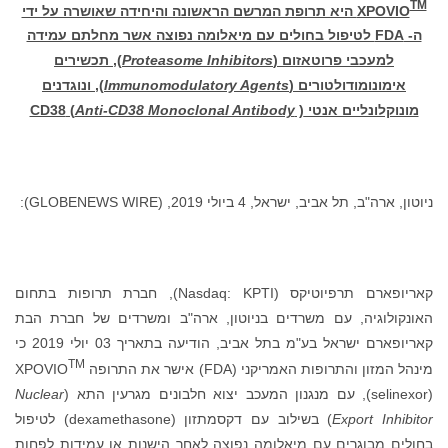
TM
XPOVIO
היא תרופת המרשם הראשונה והיחידה שאושרה על ידי
ה-
FDA
לטיפול בחולים עם מיאלומה נפוצה אשר מחלתם עמידה
למעכבי פרוטאזום (
Proteasome Inhibitors
)
, תכשירים
אימונומודולטורים (
Immunomodulatory Agents
)
, ונוגדנים
מונוקלונליים אנטי
)
Anti-CD38 Monoclonal Antibody
(
CD38
ניוטון, ארה"ב, תל אביב, ישראל, 4 ביולי 2019, (GLOBENEWS WIRE):
קאריופארם תרפיוטיקס (Nasdaq: KPTI), חברת תרופות בתחום
האונקולוגיה, עם משרדים בניוטון, ארה"ב ומשרדים של חברת הבת
קאריופארם ישראל בע"מ בתל אביב, הודיעה בתאריך 03 יולי 2019 כי
TM
מינהל המזון והתרופות האמריקני (FDA) אישר את התרופה XPOVIO
(selinexor), עם מנגנון המעכב יצוא חלבונים מגרעין התא (
Nuclear
Export Inhibitor
) בשילוב עם דקסמתזון (dexamethasone) לטיפול
בחולים מבוגרים עם מיאלומה נפוצה לאחר הישנות או עמידות לפחות