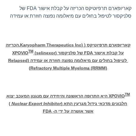
קאריופארם תרפיוטיקס הכריזה על קבלת אישור FDA של
סלניקסור לטיפול בחולים עם מיאלומה נפוצה חוזרת או עמידה
קאריופארם תרפיוטיקס (
(Karyopharm Therapeutics Inc.
הכריזה
TM
על קבלת אישור
FDA
של סלניקסור
(selinexor)
XPOVIO
לטיפול בחולים עם מיאלומה נפוצה חוזרת או עמידה (
Relapsed
)
Refractory Multiple Myeloma (RRMM)
TM
XPOVIO
היא התרופה הראשונה והיחידה עם מנגנון המעכב יצוא
חלבונים מדכאי גידול מגרעין התא (
Nuclear Export Inhibitor
)
אשר אושרה על ידי ה-
FDA