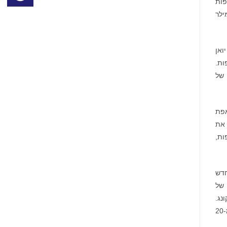
ופות
טים של בקשות ל-IND של ביוסימילר
שבמקור הושקעו יותר מ-3100 מיליון יואן
פות.
 חלקן הן פרויקטים סוג 1 לאומיים של
פיתוח תחום אנכי חדש ב-CMC. ספציפית, Great Bay Bio שואפת
 ולהגביר את
ות,
חדש
 של
ונג.
כמה פרויקטים מחוזיים ולאומים, כמו "חדשנות לאומית של תרופות חדשות חשובות", מומנו על ידי תמיכה ממשלתית של יותר מ-20