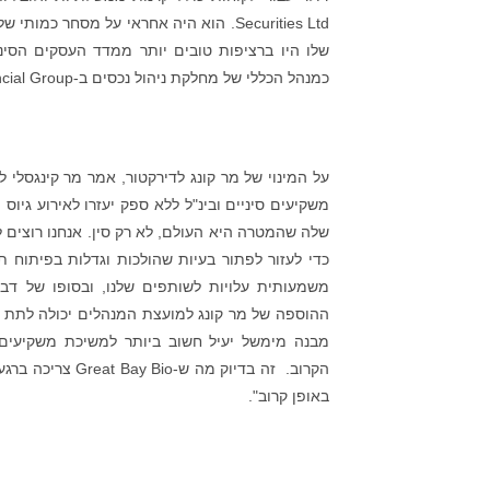
Securities Ltd. הוא היה אחראי על מסחר
כמנהל הכללי של מחלקת ניהול נכסים ב-HeungKong Financial Group, והוביל את הניהול אחרי הרכישה בענפי צריכה וטכנולוגיה.
על המינוי של מר קונג לדירקטור, אמר מר קינגסלי ל
שלה שהמטרה היא העולם, לא רק סין. אנחנו רוצים ל
כדי לעזור לפתור בעיות שהולכות וגדלות בפיתוח ת
משמעותית עלויות לשותפים שלנו, ובסופו של דבר
ההוספה של מר קונג למועצת המנהלים יכולה לתת ל
מבנה מימשל יעיל חשוב ביותר למשיכת משקיעים
הקרוב. זה בדיוק
באופן קרוב".