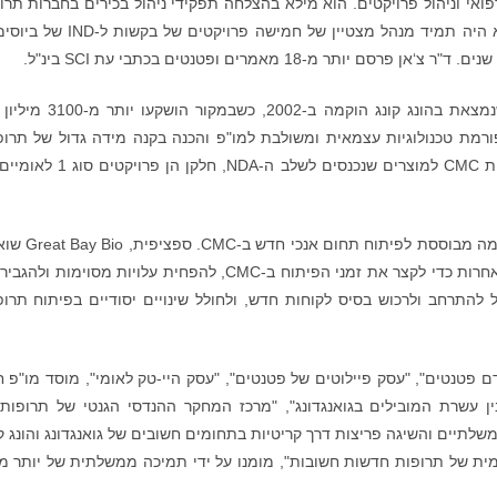
במחקר ופיתוח ביו רפואי וניהול פרויקטים. הוא מילא בהצלחה תפקידי ניהול בכירים בחברות תר
מפורסמות שונות בארצות הברית וסין. במיוחד, הוא היה תמיד מנהל מצטיין של חמישה פרויק
מ-18 מאמרים ופטנטים בכתבי עת SCI בינ"ל.
פלטפורמת ה-CMC/CDMO של Great Bay Bio שנמצאת בהונג קונג הוקמה ב-2002, כ
לפלטפורמת ה-CMC/CDMO יש פלטפורמת טכנולוגיות עצמאית ומשולבת למו"פ והכנה בקנה מידה גדול של תרו
לחברה יש היסטוריה קיימת חזקה בפיתוח של אריזות CMC למוצרים שנכנסים לשלב ה-NDA,
Great Bay Bio מנצלת את היתרונות שלה כפלטפורמה מבוססת ל
להשתמש בבינה מלאכותית וטכנולוגיות מתקדמות אחרות כדי לקצר את זמני הפיתוח ב-CMC, להפחית עלויות מסוימות
 היא תוכל להתרחב ולרכוש בסיס לקוחות חדש, ולחולל שינויים יסודיים בפיתוח תרופ
טנטים", "עסק פיילוטים של פטנטים", "עסק היי-טק לאומי", מוסד מו"פ 
בין עשרת המובילים בגואנגדונג", "מרכז המחקר ההנדסי הגנטי של תרופות
מה פרויקטים ממשלתיים והשיגה פריצות דרך קריטיות בתחומים חשובים של גואנגדונג והונג ק