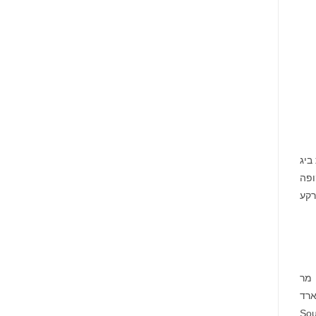
מונתה
לשותפת
המט"ח
הרשמית
של
Ultimate
Sevens
ת ביג
ופה
 רקע
 הברית). מר
"ב. הוא עזר לנהל נכסים גלובליים של יותר מ-9 מיליארד
SouthWest Se