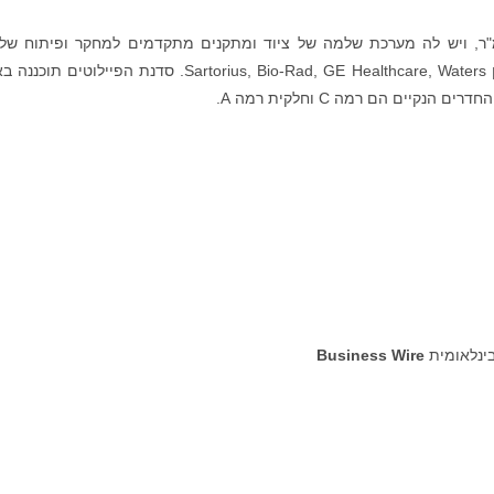
פורמת ה-CMC יש שטח של יותר מ-3100 מ"ר, ויש לה מערכת שלמה של ציוד ומתקנים מתקדמים למחקר ופיתוח ש
תרופות, עם ציוד חשוב מתוצרת חברות ידועות כגון Sartorius, Bio-Rad, GE Healthcare, Waters. סדנת הפיילוטי
בינלאומית
Business Wire