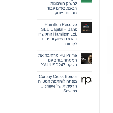
Pink
להשיק חשבונות
Changing
Lives®‎
רב-מטבעיים עבור
של
חברות פינטק
מרי
קיי
אין
הופכת
תגובות
חזון
Hamilton Reserve
על
להשפעה
OpenFX
Bank ו- SEE Capital
מדידה
רוכשת
עבור
Hamilton Ltd.‎ התקשרו
את
נשים
Global
בהסכם שיווק והפניית
ברחבי
Ledger
העולם
לקוחות
כדי
להשיק
אין
חשבונות
תגובות
רב-מטבעיים
PU Prime מרחיבה את
על
עבור
Hamilton
המסחר בזהב עם
חברות
Reserve
פינטק
השקת XAUUSD247
Bank
ו-
אין
SEE
תגובות
Capital
Corpay Cross-Border
על
Hamilton
PU
מונתה לשותפת המט"ח
Ltd.‎
Prime
התקשרו
הרשמית של Ultimate
מרחיבה
בהסכם
את
Sevens
שיווק
המסחר
והפניית
אין
בזהב
לקוחות
עם
תגובות
על
השקת
Corpay
XAUUSD247
Cross-
Border