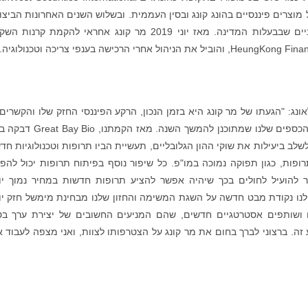
 כמותי של מוצרים פיננסיים בהונג קונג ובסין העממית. ובשלוש השנים האחרונות הביצ
שלו היו ברציפות טובים יותר ממדד העסקים הסיניים שבבעלות המדינה. מאז יוני 2019 מר קונג אחראי להקמת קר
אונג: "הגעתו של מר קונג היא בזמן הנכון, הרקע הפיננסי החזק שלו והקשרים
משקיעים סיניים ובינ"ל ללא ספק יעזרו לאירוע גיוס הכספים שלנו שמתוכנן להמשך השנה.
שלב ביעילות את שוקי ההון הגלובליים, תעשיית הביו תרופות וטכנולוגיות חד
רופות, כגון תפוקה נמוכה במו"פ. כל שיפור נוסף בפיתוח תרופות יכול להפ
 להועיל לחולים בכך שיהיה אפשר להציע תרופות חדשות במחיר נמוך יו
נו נקודת מבט חדשה על השגת המשימה והחזון שלנו מבחינת מימשל חזק יו
 ושותפים אסטרטגיים חדשים, שהם המניעים החשובים של יצירת ערך בט
 מה ש-Great Bay Bio צריכה ברגע זה. ברצוני לברך בחום את מר קונג על הצטרפותו לצוות, ואני מצפה לעבוד