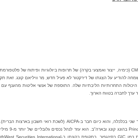
, חברת ביוטק מובילה שעוסקת ב-CMC (כימיה, ייצור ואמצעי בקרה) של תרופות ביולוגיות ופיתוח של פלטפורמ
מחה להודיע על הצגתו של דירקטור לא פעיל חדש, מר וויליאם קונג. זאת תק
 בגלל פיתוח מהיר של היכולות התחרותיות הליבתיות שלה. התוספת של אנשי אליטות מהענף עם
ר ערך לחברה בטווח הארוך.
מר קונג הוא בוגר אוניברסיטת יורק בקנדה עם תואר שני בכלכלה, והוא כיום חבר ב-AICPA (לשכת רואי חשבון בארצות
קונג עבד שבע שנים ב-Principal Global Investors LLC בהונג קונג ובארה
דולר עבור לקוחות כולל קרנות ממשלתיות גלובליות כמו GIC בסינגפור. בתקופת כהונתו ב-curities International