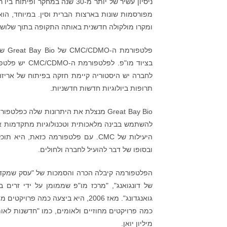
ניסיון עשיר של יותר מ-30 שנה 
ומקרו מולקולה חדשנית באותה התקופה בתוך שלוש שנים. ד"ר צ‘אן פרסם יותר 
בציוד מו"פ. 
תרופות ביולוגיות חדשות חדשניות.
היעילות של CMC. עם פלטפורמה כזאת,
ובסופו של דבר להועיל לחברה ולחולים.
הפלטפורמה קיבלה הכרה והסמכות של "עסק שמקדם פ
של דונגואנג", "מרכז מו"פ שממומן על ידי זרים 
גואנגדונג". מאז 2006, היא ביצעה כ
מיליון יואן.