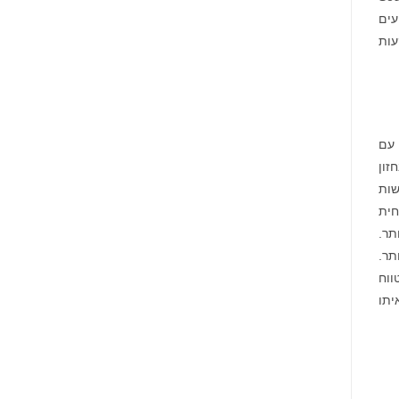
ועים
נות השקעות
 עם
 מאז הקמתנו, Great Bay Bio דבקה בחזון
שות
חית
תר.
תר.
ווח
 איתו