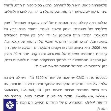
פלטפורמה כזאת, היא תוכל להתרחב ולרכוש בסיס לקוחות חדש, ולחולל
שינויים יסודיים בפיתוח תרופות, ובסופו של דבר להועיל לחברה ולחולים.
הפלטפורמה קיבלה הכרה והסמכות של "עסק שמקדם פטנטים", "עסק
פיילוטים של פטנטים", "עסק היי-טק לאומי", "מוסד מו"פ חדש של
דונגואנג", "מרכז מו"פ שממומן על ידי זרים בין עשרת המובילים
בגואנגדונג", "מרכז המחקר ההנדסי הגנטי של תרופות של גואנגדונג".
מאז 2006, היא ביצעה כמה פרויקטים ממשלתיים והשיגה פריצות דרך
קריטיות בתחומים חשובים של גואנגדונג והונג קונג. יותר מ-20 מיליון
יואן התקבלו מהממשלה כדי לתמוך בפרויקטים מחוזיים ולאומיים רבים,
כגון "חדשנות לאומית של תרופות חדשות חשובות".
לפלטפורמת ה-CMC יש שטח של יותר מ-3100 מ"ר, ויש לה מערכת
שלמה של ציוד ומתקנים מתקדמים למחקר ופיתוח של ביו תרופות, עם
ציוד חשוב מתוצרת חברות ידועות כגון Sartorius, Bio-Rad, GE
Healthcare, Waters. סדנת הפיילוטים תוכננה באופן מחמיר לפי
דרישות cGMP והסטנדרטים של החדרים הנקיים הם רמה C וחלקית
רמה A.