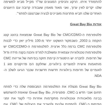
להתמודד איתו. הרקע והניסיון המגוונים שד"ר מקייל מביא למשימה
שלנו יקרים לאין ערוך, ואני מאוד מאמין שעבודה קרובה עם היועצים
האחרים שלנו תביא פתרונות מעניינים לבעיה שברצוננו לפתור".
אודות
Great Bay Bio
פלטפורמת ה-CMC/CDMO של Great Bay Bio שנמצאת בהונג קונג
הוקמה ב-2002, כשבמקור הושקעו יותר מ-100 מיליון יואן כדי לבנות
פלטפורמת CMC ברמה כלל ארצית. לפלטפורמת ה-CMC/CDMO יש
פלטפורמות טכנולוגיות עצמאית ומשולבת למו"פ והכנה בקנה מידה גדול
של תרופות. לחברה יש היסטוריה קיימת חזקה בפיתוח של אריזות CMC
מותאמות אישית למוצרים ביולוגיים, שחלקם הם פרויקטים סוג 1
לאומיים של תרופות ביולוגיות חדשות חדשניות שכבר הגיעו לשלב ה-
NDA.
Great Bay Bio מנצלת את הפלטפורמה המבוססת שלה כדי לפתח
תחום אנכי חדש ב-CMC. ספציפית, Great Bay Bio שואפת להשתמש
בבינה מלאכותית וטכנולוגיות מתקדמות אחרות כדי לקצר את זמני
הפיתוח ב-CMC, להפחית עלויות ולהגביר את היעילות של CMC. עם