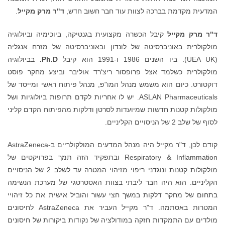
המדעית מקדמת בברכה לצוות עוד חבר חשוב חדש,
ד"ר מרק מקייל
.
ד"ר מרק מקייל
קיבל הכשרה מקצועית בגנטיקה, ביוכימיה וביולוגיה
מולקולרית באוניברסיטה של לונדון ובאוניברסיטה של מזרח אנגליה
(UEA UK). ביו השנים 1986 ו-1991 הוא קיבל
Ph.D.
בביולוגיה
מולקולרית כשלמד אצל פרופסור ריצ‘רד אוליבר וביצע מחקר פוסט
דוקטורט. כיום הוא משמש מנהל המו"פ, מנהל פיתוח ראשי ומייסד של
ASLAN Pharmaceuticals. יש לו אחריות לקדם תרופות ביולוגיות ושל
מולקולות קטנות חדשות שמיועדות לסרטן ודלקות מהפיתוח הקדם קליני
לסוף של שלב 2 של הניסויים הקליניים.
קודם לכן, ד"ר מקייל היה מנהל המדעים המולקולריים ב-AstraZeneca
Respiratory & Inflammation ובתפקיד הזה תמך בפרויקטים של
מולקולות קטנות ונוגדני ריפוי מזיהוי המטרה עד לשלב 2 של הניסויים
הקליניים. הוא היה חבר ליבתי בצוות האסטרטגי של מערכת הנשימה
בתחום של מחקר דלקות במשך חצי עשור והוביל אישית את כל זיהויי
המטרות באסתמה. ד"ר מקייל העביר את AstraZeneca לחיסונים
מולדים עם התמקדות חזקה במודולציה של נקודות ביקורות של חיסונים