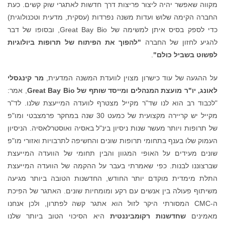
מקווה שאפשר יהיה ליצור פריצות דרך חדשות לאתגרי שוק קשים. כעת
החברה הקימה שלוש ועדות משנה נפרדות (עסקית, מדעית וטכנולוגית)
כדי לספק בסיס איתן למשימה של Great Bay Bio, ובסופו של דבר
להגיע לחזון של החברה
"להפוך את הפיתוח של תרופות ביולוגיות
לפשוט בשביל כולם"
.
על ההגעה של עוד כישרון מצוין לוועדת המשנה המדעית,
מר קינגסלי
לאונג, יו"ר מועצת המנהלים ומייסד שותף של
Great Bay Bio
, אמר:
"לכבוד רב הוא לנו שד"ר מקייל מצטרף לוועדה המייעצת שלנו. לד"ר
מקייל יש קריירה מקצועית של כמעט 30 שנה במחקר פרמצבטי ומו"פ
של תרופות ויותר מעשר שנות ניסיון בינ"ל באסיה ואוסטרלאסיה. הניסיון
העמוק שלו בענף בתחומי תרופות שונים והחשיפה לתרבויות ואזורי מו"פ
שונים מעידים על האופי המגוון והבין תחומי של הוועדה המייעצת
שברצוננו לבנות. כפי שאמרתי בעבר על ההקמה של הוועדה המייעצת
התלת מימדית מוקדם יותר החודש, החדשנות הטובה ביותר מגיעה
משיתוף פעולה בין אנשים עם רקע ומומחיות שונים. האתגר של הפיכת
ה-CMC המסורתי היקר לזול הוא אתגר קשה לפתרון, ולכן אנחנו
מאמינים
שחדשנות רקומביננטית
היא הסיכוי הטוב ביותר שלנו