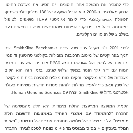
כדי להגביר את המעקב אחרי חיסונים וגם הסיט את מערכת החיסון
הרחק מאלרגיה. ב-2006 הוא הוביל השקעה של 136 מיליון דולר בשיתוף
הפעולה AZ/Dynavax כדי ליצור אגוניסטי TLR9 נשאפים לטיפול
באסתמה וניהל את פרויקטי הפיתוח שמתבצעים עכשיו ונמצאים כעת
בשלב 2 של הניסויים הקליניים.
לפני 2001 ד"ר מקייל עבד שבע שנים ב-SmithKline Beecham, שם
תמך בפרויקטים של מיטוב תרכובות מובילות בקולטני סרוטונין ודופמין
וגם עבד על לפטין ועל אגוניסט הגמא PPAR אבנדיה. הוא עבד במדעי
המוח עם ד"ר ג‘קי הנטר במשך שלוש שנים, ובזמן הזה הוא הקים
מעבדות של מדע מולקולרי והקים צוות מצליח לתמיכה בניתוח מולקולרי
של שבץ וכאב כדי לאפיין מחלות ולזהות מטרות חדשות משיתוף פעולה
אסטרטגי גדול ש-SmithKline יצרה עם Human Genome Sciences.
הקמת המועצה המייעצת התלת מימדית היא חלק מהמשימה של
החברה "
להתמודד עם אתגרי העתיד באמצעות חדשנות תלת
מימדית
". על ידי שילוב של שלושה תחומים אנכיים של חדשנות, "
ראיית
הנולד בעסקים + בסיס מבוסס מדע + מוכוונות לטכנולוגיה
", החברה