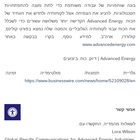
בונה שותפויות של עבודה משותפת כדי לתת מענה להתפתחויות
הטכנולוגיות, להניע את הצמיחה אצל לקוחותיה ולחדש את העתיד של
הכוח. Advanced Energy הקדישה יותר משלושה עשורים כדי לשכלל
את הכוח עבור לקוחותיה הגלובליים והמטה שלה נמצא בפורט קולינס,
קולורדו, ארה"ב. למידע נוסף, בקרו בבקשה באתר
www.advancedenergy.com
Advanced Energy | דיוק. כוח. ביצועים
גלריית תמונות/ מולטימדיה זמינה:
https://www.businesswire.com/news/home/52109028/en
אנשי קשר
לשאלות מהמדיה, התקשרו עם:
Lora Wilson
Global Results Communications for Advanced Energy Industries,