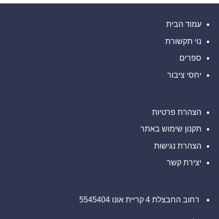
Inc.
עם
אם
(נאסד"ק:
משרד
סבלתם
ELWT),
רוזן
הפסדים
אתם
עורכי
ב-
עמוד הבית
מוזמנים
דין
Barclays
ליצור
בנוגע
PLC
קשר
לזכויותיכם
נוי תקשורת
(NYSE:
עם
BCS),
משרד
אתם
ספרים
רוזן
מוזמנים
עורכי
ליצור
דין
יחסי ציבור
קשר
בנוגע
עם
לזכויותיכם
משרד
רוזן
עורכי
דין
הצהרת פרטיות
בנוגע
לזכויותיכם
תקנון שימוש באתר
הצהרת נגישות
יצירת קשר
רחוב החבצלת 4 קריית אונו 5545404