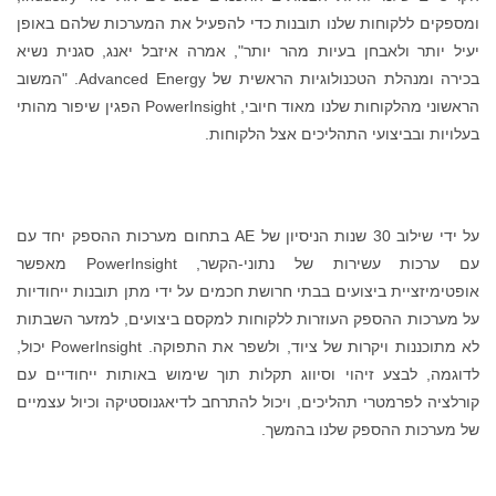
ומספקים ללקוחות שלנו תובנות כדי להפעיל את המערכות שלהם באופן
יעיל יותר ולאבחן בעיות מהר יותר", אמרה איזבל יאנג, סגנית נשיא
בכירה ומנהלת הטכנולוגיות הראשית של Advanced Energy. "המשוב
הראשוני מהלקוחות שלנו מאוד חיובי, PowerInsight הפגין שיפור מהותי
בעלויות ובביצועי התהליכים אצל הלקוחות.
על ידי שילוב 30 שנות הניסיון של AE בתחום מערכות ההספק יחד עם
עם ערכות עשירות של נתוני-הקשר, PowerInsight מאפשר
אופטימיזציית ביצועים בבתי חרושת חכמים על ידי מתן תובנות ייחודיות
על מערכות ההספק העוזרות ללקוחות למקסם ביצועים, למזער השבתות
לא מתוכננות ויקרות של ציוד, ולשפר את התפוקה. PowerInsight יכול,
לדוגמה, לבצע זיהוי וסיווג תקלות תוך שימוש באותות ייחודיים עם
קורלציה לפרמטרי תהליכים, ויכול להתרחב לדיאגנוסטיקה וכיול עצמיים
של מערכות ההספק שלנו בהמשך.