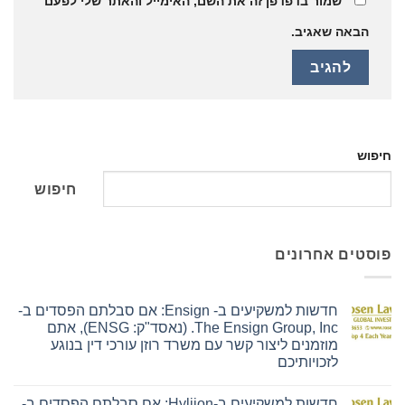
שמור בדפדפן זה את השם, האימייל והאתר שלי לפעם
הבאה שאגיב.
חיפוש
חיפוש
פוסטים אחרונים
חדשות למשקיעים ב- Ensign: אם סבלתם הפסדים ב-
The Ensign Group, Inc. (נאסד"ק: ENSG), אתם
מוזמנים ליצור קשר עם משרד רוזן עורכי דין בנוגע
לזכויותיכם
אין
תגובות
חדשות למשקיעים ב-Hyliion: אם סבלתם הפסדים ב-
על