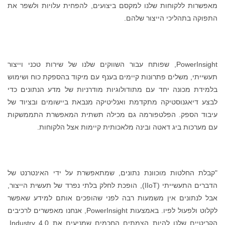
מאפשרות ללקוחות שלנו למקסם ביצועים, להפחית עלויות ולשפר את
התפוקה בתהליכי הייצור שלהם.
PowerInsight, שפותח עבור השווקים שלנו של שירות טכני וייצור
תעשייתי, משלים פתרונות קיימים בענף עם מיקוד בהספקת כוח ושימוש
בלמידת מכונה יחד עם מתודולוגיות מודרניות של מדע הנתונים כדי
לבצע דיאגנוסטיקה מתקדמת ואנליטיקה מנבאת ביישומים ובציוד של
עיבוד הספק. הפלטפורמה גם מכילה תשתית המאפשרת התממשקות
עם מערכות ביג דאטה ובינה מלאכותית קיימות אצל הלקוחות.
"קבלת החלטות מוכוונת נתונים, שמתאפשרת על ידי האינטרנט של
הדברים התעשייתי (IIoT), הופכת לחלק בלתי נפרד של תעשית הייצור,
אבל לנתונים אין משמעות רבה לפני שהופכים אותם למידע שאפשר
לקלוט ולפעול לפיו. באמצעות PowerInsight, אנחנו מאפשרים לרכיבים
הקריטיים שלנו להיות הצמתים החכמים שמניעים את Industry 4.0,