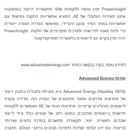
PowerInsight זמין עכשיו ללקוחות שלנו מתעשיית הייצור באמצעות
ארגון השירות הגלובלי של AE, המציע אפשרויות התקנה גמישות עם
אפשרויות באתר הפיזי ובענן היברידי, ומאפשר הגדרת תצורה ייעודית
כדי לתת מענה לדרישות ולצרכים ספציפיים של הלקוח. PowerInsight
יהיה זמין בקרוב גם ליישומים בתעשיית הסמיקונדקטור.
למידע נוסף, בקרו בבקשה באתר
www.advancedenergy.com
אודות
Advanced Energy
Advanced Energy (Nasdaq: AEIS) היא מובילה גלובלית בתכנון וייצור
של פתרונות מדויקים ומאוד מתוכננים של המרת כוח, מדידה ובקרה
ליישומים ותהליכים קריטיים. פתרונות הכוח של AE מאפשרים ללקוחות
חדשנות ביישומים מורכבים במגוון רחב של ענפים כולל ציוד לייצור
שבבים, תעשייה, ייצור, תקשורת, מחשבים במרכזי נתונים ושירותי
בריאות. עם ידע הנדסי ושירות ותמיכה מגיבים ברחבי העולם, החברה