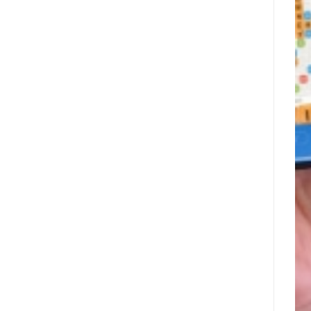
ו-
אין
SEE
תגובות
Capital
על
Hamilton
PU
Ltd.‎
Prime
התקשרו
מרחיבה
בהסכם
את
שיווק
המסחר
והפניית
בזהב
לקוחות
עם
השקת
XAUUSD247