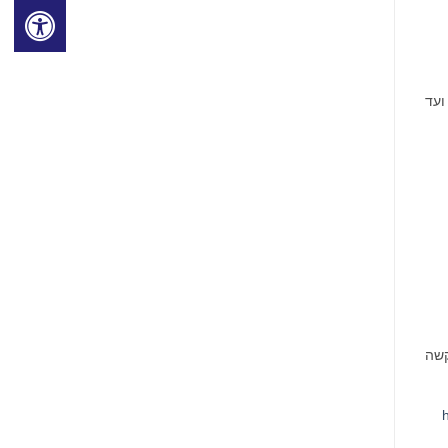
ועד
שה