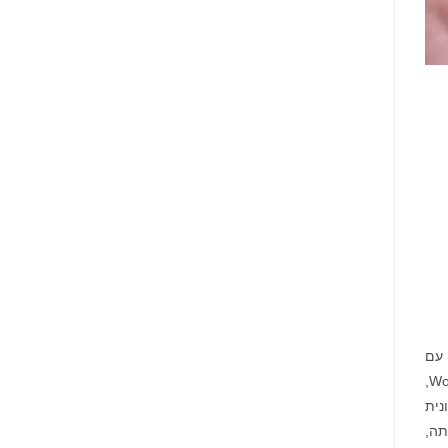
 עם
השחקן, המפיק והבמאי שזכה בפרס האמי אלק בולדווין. בולדווין, שחקן ותיק במשחק לסלולר האיקוני של זינגה Words With Friends,
נית
תה,