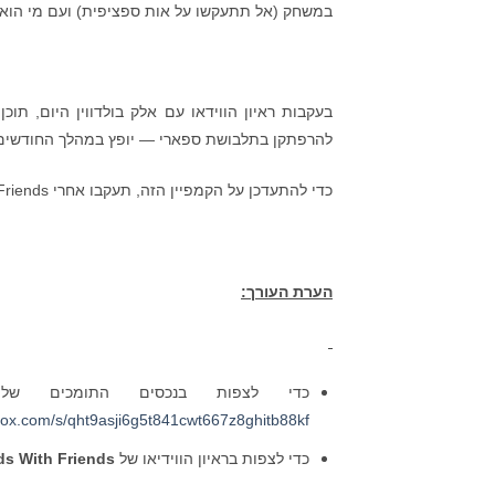
במשחק (אל תתעקשו על אות ספציפית) ועם מי הוא 
בעקבות ראיון הווידאו עם אלק בולדווין היום, ת
להרפתקן בתלבושת ספארי — יופץ במהלך החודשים 
כדי להתעדכן על הקמפיין הזה, תעקבו אחרי Words With Friends
הערת העורך:
כדי לצפות בנכסים התומכים 
.box.com/s/qht9asji6g5t841cwt667z8ghitb88kf
כדי לצפות בראיון הווידיאו של
s With Friends