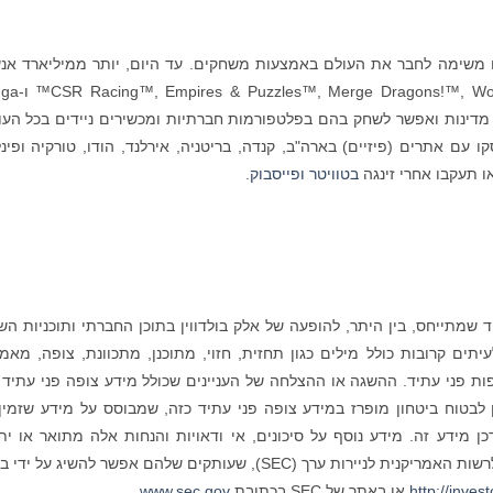
עם משימה לחבר את העולם באמצעות משחקים. עד היום, יותר ממיליארד אנ
שיחקו בזיכיונות של זינגה כולל ds With Friends
Poke™. המשחקים של זינגה זמינים ביותר מ-150 מדינות ואפשר לשחק בהם בפלטפורמות חברתיות ומכשירים ניידים בכל ה
2, נמצא בסן פרנסיסקו עם אתרים (פיזיים) בארה"ב, קנדה, בריטניה, אירלנד, הודו, טורקיה ופינ
 תעקבו אחרי זינגה
בטוויטר
ופייסבוק
.
שמתייחס, בין היתר, להופעה של אלק בולדווין בתוכן החברתי ותוכניות השי
צופה פני עתיד לעיתים קרובות כולל מילים כגון תחזית, חזוי, מתוכנן, מתכוונת, צופה, מאמ
ות פני עתיד. ההשגה או ההצלחה של העניינים שכולל מידע צופה פני עתיד 
ן לבטוח ביטחון מופרז במידע צופה פני עתיד כזה, שמבוסס על מידע שזמין 
ן מידע זה. מידע נוסף על סיכונים, אי ודאויות והנחות אלה מתואר או ית
בפירוט רב יותר בדוחות הפומביים שאנחנו מגישים לרשות האמריקנית לניירות ערך (SEC), שעותקים שלהם אפשר להשיג על
http://inves
או באתר של SEC בכתובת
www.sec.gov
.