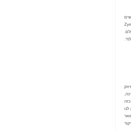
שים
CSR Racing™, Empires & Puzzles™, Merge Dragons!™, Wor™ ו-Zynga
עולם.
לנד.
ווק
ינה,
כזה
לנו
ואר
 ידי ביקור