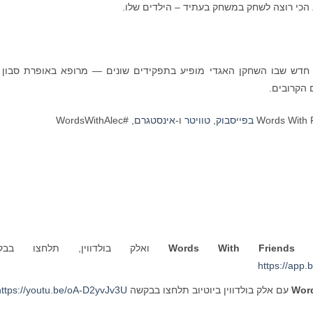
הכי רוצה לשחק במשחק בעתיד – הילדים שלו.
וכן חדש שבו השחקן האגדי מופיע בתפקידים שונים — מרופא באופרת סבון 
הקרובים.
בפייסבוק
,
טוויטר
ו-
אינסטגרם
, #WordsWithAlec
של
Words With Friends
ואלק בולדווין, תלחצו בבק
https://app
Word
עם אלק בולדווין ביוטיוב תלחצו בבקשה
https://youtu.be/oA-D2yvJv3U