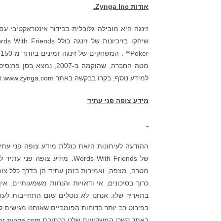
אודות
Zynga Inc.
זינגה היא מובילה גלובלית בבידור אינטראקטיבי 
r
מטה החברה, שהוקמה ב-007
למידע נוסף, בקרו בבקשה באתר
www.zynga.com
או
מידע צופה פני עתיד
ההודעה לעיתונות הזאת כוללת מידע צופה פני עתיד 
של Words With Friends. מידע 
מטרה, מצפה, ואמירות בזמן עתיד הן בדרך כלל צופ
כרוך בסיכונים, אי ודאויות והנחות משמעותיים. אי
בתאריך שלו. אנחנו לא נוטלים שום התחייבות לעדכ
באתר קשרי המשקיעים שלנו בכתובת
tor.zynga.com