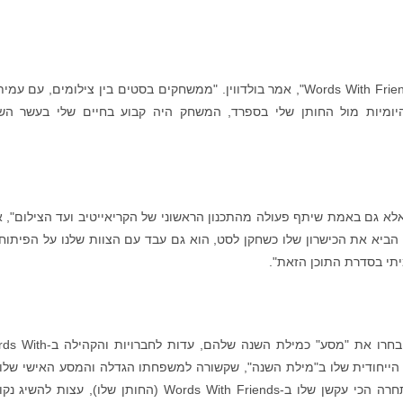
"זה מדהים להיזכר בתקופה הראשונה ששיחקתי Words With Friends", אמר בולדווין. "ממשחקים בסטים בין צילומים, עם 
 היומיות מול החותן שלי בספרד, המשחק היה קבוע בחיים שלי בעשר הש
 אלא גם באמת שיתף פעולה מהתכנון הראשוני של הקריאייטיב ועד הצילום", 
ק הביא את הכישרון שלו כשחקן לסט, הוא גם עבד עם הצוות שלנו על הפיתוח
יתי בסדרת התוכן הזאת".
כחלק מחגיגות העשור למשחק, השחקנים הצביעו ובחרו את "מסע" כמילת השנה שלהם, ע
 הבחירה הייחודית שלו ב"מילת השנה", שקשורה למשפחתו הגדלה והמסע האישי שלו
האבהות. בשיחה גלוית לב, בולדווין מדבר על המתחרה הכי עקשן שלו ב-Words With Friends (החותן שלו), עצות 