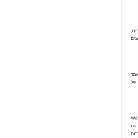
עמיתים,
נים
אמר
 של
דות לחברויות והקהילה ב-Words With
 עם
להשיג נקודות