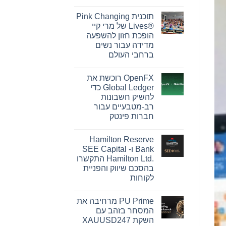
אין
תגובות
תוכנית Pink Changing
על
חדשות
Lives®‎ של מרי קיי
למשקיעים
הופכת חזון להשפעה
ב-
Barclays:
מדידה עבור נשים
אם
ברחבי העולם
סבלתם
הפסדים
אין
ב-
תגובות
Barclays
OpenFX רוכשת את
על
PLC
תוכנית
Global Ledger כדי
(NYSE:
Pink
BCS),
להשיק חשבונות
Changing
אתם
Lives®‎
רב-מטבעיים עבור
מוזמנים
של
ליצור
חברות פינטק
מרי
קשר
קיי
אין
עם
הופכת
תגובות
משרד
חזון
Hamilton Reserve
על
רוזן
להשפעה
OpenFX
עורכי
Bank ו- SEE Capital
מדידה
רוכשת
דין
עבור
Hamilton Ltd.‎ התקשרו
את
בנוגע
נשים
Global
לזכויותיכם
בהסכם שיווק והפניית
ברחבי
Ledger
העולם
לקוחות
כדי
להשיק
אין
חשבונות
תגובות
רב-מטבעיים
PU Prime מרחיבה את
על
עבור
Hamilton
המסחר בזהב עם
חברות
Reserve
פינטק
השקת XAUUSD247
Bank