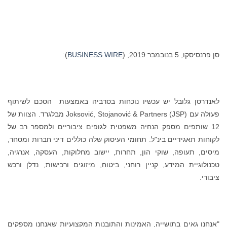
סן פרנסיסקו, 5 בנובמבר 2019, (
BUSINESS WIRE
):
לאנדרסן גלובל יש עכשיו נוכחות בסרביה באמצעות הסכם לשיתוף
פעולה עם Joksović, Stojanović & Partners (JSP) מבלגרד. הצוות של
12 שותפים מספק הנחיה משפטית לגופים ציבוריים ולמספר רב של
לקוחות תאגידיים בינ"ל. תחומי העיסוק שלה כוללים דיני חברות ומסחר,
מיסים, תעופה, שוקי הון, תחרות, יישוב מחלוקות, העסקה, אנרגיה,
טכנולוגיית המידע, קניין רוחני, ביטוח, מיזוגים ורכישות, נדלן ורכש
ציבורי.
"אנחנו גאים בתושייה, האמינות והתובנות המקצועיות שאנחנו מספקים