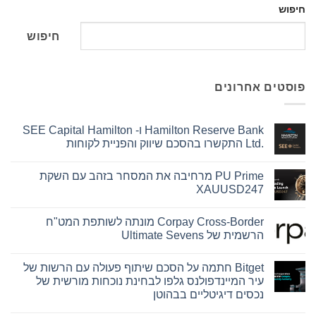
חיפוש
חיפוש
פוסטים אחרונים
Hamilton Reserve Bank ו- SEE Capital Hamilton
Ltd.‎ התקשרו בהסכם שיווק והפניית לקוחות
אין
תגובות
PU Prime מרחיבה את המסחר בזהב עם השקת
על
Hamilton
XAUUSD247
Reserve
Bank
אין
ו-
תגובות
Corpay Cross-Border מונתה לשותפת המט"ח
על
SEE
Capital
PU
הרשמית של Ultimate Sevens
Hamilton
Prime
Ltd.‎
מרחיבה
אין
את
התקשרו
תגובות
Bitget חתמה על הסכם שיתוף פעולה עם הרשות של
על
בהסכם
המסחר
שיווק
בזהב
Corpay
עיר המיינדפולנס גלפו לבחינת נוכחות מורשית של
עם
Cross-
והפניית
נכסים דיגיטליים בבהוטן
השקת
לקוחות
Border
מונתה
XAUUSD247
אין
לשותפת