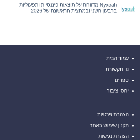
תגובות
המט"ח
Nyxoah מדווחת על תוצאות פיננסיות ותפעוליות
על
הרשמית
Bitget
ברבעון השני ובמחצית הראשונה של 2026
של
חתמה
Ultimate
על
אין
Sevens
הסכם
תגובות
על
שיתוף
פעולה
Nyxoah
עם
מדווחת
על
הרשות
של
תוצאות
עיר
פיננסיות
ותפעוליות
המיינדפולנס
גלפו
ברבעון
השני
לבחינת
עמוד הבית
נוכחות
ובמחצית
מורשית
הראשונה
נוי תקשורת
של
של
2026
נכסים
דיגיטליים
ספרים
בבהוטן
יחסי ציבור
הצהרת פרטיות
תקנון שימוש באתר
הצהרת נגישות