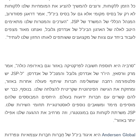
כל הזמן ללקוחות, ורוצים להמשיך להציע את המומחיות שלנו ללקוחות
לא רק על בסיס מקומי אלא גם על בסיס בינ"ל", אמר דראגן פסודורוב,
המנהל הכללי של המשרד של JSP. "הערכים והמטרות שלנו מתאימים
היטב לאלה של הארגון הבינ"ל של אנדרסן גלובל, ואנחנו מאוד מצפים
לעבוד ביחד עם צוות של מקצוענים ששותפים לאותו החזון שלנו לעתיד".
"סרביה היא תוספת חשובה לפרקטיקה באזור וגם באירופה כולה", אמר
מרק וורסאץ, היו"ר של אנדרסן גלובל והמנכ"ל של אנדרסן. "ל-JSP יש
פלטפורמה רחבה שמשלימה חברות שיתוף פעולה אחרות באזור,
ומחזקת את הגישה הסינרגטית שקריטית להצלחה שלנו. בנוסף, כבר יש
להם קשרים עם חברות ידועות בעולם. היחסים המבוססים שלהם
מוסיפים מימד ומשאבים נוספים לאסטרטגיית תחומי השירות שלנו.
JSP משרתת לקוחות גם במונטנגרו, וזה מרחיב את ההגעה שלנו אפילו
יותר באזור".
Andersen Global
היא איגוד בינ"ל של חֶבְרות חבֵרות עצמאיות ונפרדות