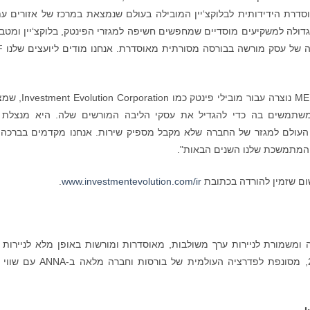
, הבורסה לני"ע המאוסדרת הידידותית לבלוקצ‘יין המובילה בעולם שנמצאת במרכז של אזורים ע
גדולה למשקיעים מוסדיים שמחפשים חשיפה למגזרי הפינטק, בלוקצ‘יין ומטב
קריפטו על ידי מ
בובי ברנטלי, מנהל בורסת MERJ, אמר: "בורסת MERJ נוצרה עבור מובילי פ
 ומשתמשים בה כדי להגדיל את עסקי הליבה המורשים שלה. היא מנצלת
י העולם למגזר של החברה שלא מקבל מספיק שירות. אנחנו מקדמים בברכה
.
www.investmentevolution.com/ir
לה בורסה, מסלקה ומשמורת לניירות ערך משולבות, מאוסדרות ומורשות באופן מלא לניירות
דיגיטליים ולא דיגיטליים. MERJ, שהוקמה ב-2011, מסונפת לפדרציה העולמית של בורסו