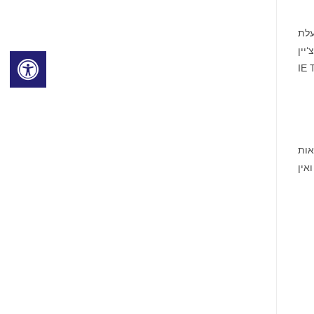
צעות חברת הבת האמריקנית Mr. Amazing Loans שפועלת
בלוקצ‘יין
הלוואות צרכניות ללקוחות של IE Transfer
אות
אין