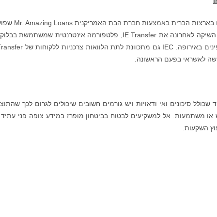
I
IEC היא קבוצת פינטק שמתמחה בהלוואות לצרכנים בארצות הברית באמ
10 שנים ומחזיקה ברישיונות בעשר מדינות. IEC גם השיקה לאחרונה את IE Transfer, פלטפורמה אינטרנטית שמשתמשת ב
כדי לאפשר העברות בינ"ל חינם לעובדים זרים פיליפינים באירופה. IEC גם מתכוונת לתת 
גישה לאשראי בפעם הראשונה.
שכולל סיכונים ואי ודאויות ויש גורמים חשובים שיכולים לגרום לכך שהתוצ
או משתמעות. אל למשקיעים לבטוח בביטחון מופרז במידע צופה פני עתיד ו
וץ השקעות.