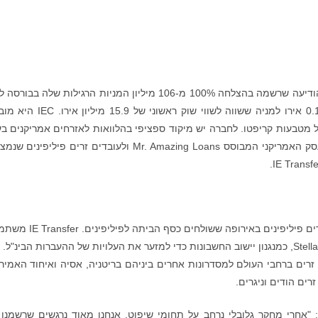
Investment Evolution Corporation (MERJ:IEC) הודיעה שרשמה בהצלחה 100% מ-106 מיליון המניות הרגילות שלה בב
של סיישל, MERJ, בסימול מניה ICE במחיר של 0.15 אירו למניה ששווה לשווי שוק ראשוני 
של מטבעות קריפטו. לחברה יש מיקוד ספציפי בהלוואות לאזרחים אמריקנים ב
המדינות של ארה"ב בהן היא מורשית באמצעות העסק האמריקני המבוסס Mr. Amazing Loans ולעובדים זרים פיליפ
IE Transfer מספקת העברות בינ"ל חינם לעובדים זרים פיליפינים באירופה ששולחי
רים ברחבי העולם למסדרונות אחרים ביניהם בריטניה, אסיה ואיחוד האמירו
רים הודים וניגרים.
סון, היו"ר הפעיל והמייסד של IEC, אמר: "אחרי מחקר גלובלי נרחב על תחומי שיפוט, אנחנו מאוד נרגשים שרשמ