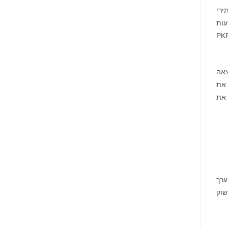
תירי
עות
תן אפשרות להשקיע במניות החברה של עסק מורשה בבורסה מסורתית מאוסדרת. אנחנו מודים ליועצים שלנו PKF
ינטק כמו Investment Evolution Corporation, שמצאה
 את
 את
 ערך
ת וחברה מלאה ב-ANNA עם שווי שוק