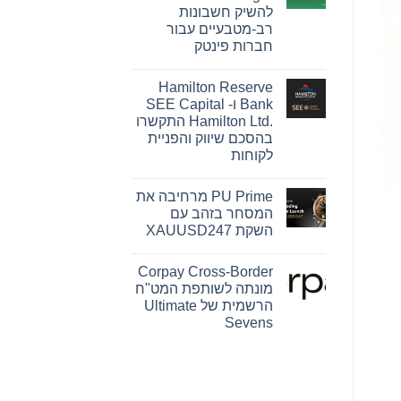
Pink
להשיק חשבונות
Changing
Lives®‎
רב-מטבעיים עבור
של
חברות פינטק
מרי
קיי
אין
הופכת
תגובות
חזון
Hamilton Reserve
על
להשפעה
OpenFX
Bank ו- SEE Capital
מדידה
רוכשת
עבור
Hamilton Ltd.‎ התקשרו
את
נשים
Global
בהסכם שיווק והפניית
ברחבי
Ledger
העולם
לקוחות
כדי
להשיק
אין
חשבונות
תגובות
רב-מטבעיים
PU Prime מרחיבה את
על
עבור
Hamilton
המסחר בזהב עם
חברות
Reserve
פינטק
השקת XAUUSD247
Bank
ו-
אין
SEE
תגובות
Capital
Corpay Cross-Border
על
Hamilton
PU
מונתה לשותפת המט"ח
Ltd.‎
Prime
התקשרו
הרשמית של Ultimate
מרחיבה
בהסכם
את
Sevens
שיווק
המסחר
והפניית
אין
בזהב
לקוחות
עם
תגובות
על
השקת
Corpay
XAUUSD247
Cross-
Border