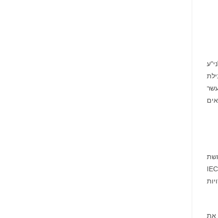
מונתה
לשותפת
המט"ח
הרשמית
של
Ultimate
Sevens
ורסה לני"ע
של 15.9 מיליון אירו. IEC היא מובילת
עשר
ינים שנמצאים
ם כסף הביתה לפיליפינים. IE Transfer משתמשת
במטבע הקריפטו של החברה, IECX, אסימון ברשת Stellar, כמנגנון יישוב החשבונות כדי למזער את העלויות של ההעברות הבינ"ל. IEC
יות
נו את