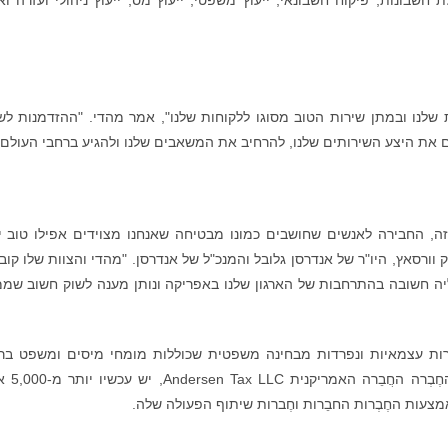
בונות, פיקוח חשבונאי, ייעוץ משפטי, ייעוץ מס, ייעוץ ניהולי ועזרה ואר
יות שלנו ובמתן שירות הטוב מסוגו ללקוחות שלנו", אמר מהדי. "ההזדמנות ל
ם את היצע השירותים שלנו, להרחיב את המשאבים שלנו ולהגיע ברחבי העולם"
ה, החבירה לאנשים שחושבים כמונו מבטיחה שאנחנו מצוידים אפילו טוב י
וורסאץ, היו"ר של אנדרסן גלובל והמנכ"ל של אנדרסן. "מהדי והצוות שלו קוב
יה חשובה בהתרחבות של הארגון שלנו באפריקה ונותן מענה לשוק חשוב שמ
בֵרות עצמאיות ונפרדות מבחינה משפטית שכוללות מומחי מיסים ומשפט בר
העולם. לאנדרסן גלובל, שהוקמה ב-2013 