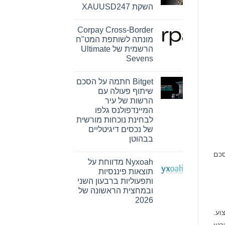
Reserve
השקת XAUUSD247
Bank
ו-
אין
SEE
תגובות
Capital
Corpay Cross-Border
על
Hamilton
PU
מונתה לשותפת המט"ח
Ltd.‎
Prime
התקשרו
הרשמית של Ultimate
מרחיבה
בהסכם
את
Sevens
שיווק
המסחר
והפניית
אין
בזהב
לקוחות
עם
תגובות
Bitget חתמה על הסכם
על
השקת
Corpay
XAUUSD247
שיתוף פעולה עם
Cross-
הרשות של עיר
Border
מונתה
המיינדפולנס גלפו
לשותפת
לבחינת נוכחות מורשית
המט"ח
הרשמית
של נכסים דיגיטליים
של
בבהוטן
Ultimate
Sevens
אין
סכם
תגובות
Nyxoah מדווחת על
על
Bitget
תוצאות פיננסיות
חתמה
ותפעוליות ברבעון השני
על
הסכם
ובמחצית הראשונה של
שיתוף
2026
פעולה
עם
אין
 שותפים וקרוב ל-30 אנשי מקצוע.
הרשות
תגובות
של
על