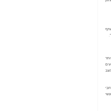
גון
עיר
Nyxoah
המיינדפולנס
מדווחת
גלפו
על
לבחינת
תוצאות
נוכחות
פיננסיות
מורשית
ותפעוליות
של
ברבעון
נכסים
השני
דיגיטליים
ובמחצית
שתף
בבהוטן
הראשונה
של
.
2026
ותר
עים
מצב
חבי
על ידי החֶבְרה החֲבֵרה האמריקנית Andersen Tax LLC, יש עכשיו יותר מ-5,000 אנשי