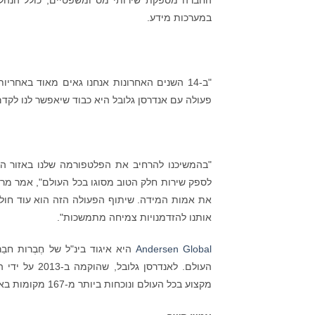
החברה מספקת שירותי מס ומשפטיים, כולל הנהלת חש
במערכות מידע.
"ב-14 השנים האחרונות אנחנו גאים מאוד באחר
פעולה עם אנדרסן גלובל היא כבוד שיאפשר לנו לקד
"בהמשיכנו להרחיב את הפלטפורמה שלנו באזור הז
לספק שירות חלק הטוב מסוגו בכל העולם", אמר מרק 
את אמות המידה. שיתוף הפעולה הזה הוא עוד חול
אותנו להזדמנויות צמיחה מתמשכות".
Andersen Global
היא איגוד בינ"ל של חֶבְרות ח
מקצוע בכל העולם ונוכחות ביותר מ-167 מקומות באמצעות החֶבְרות החבֵרות וחֶברות שיתוף הפעולה שלה.