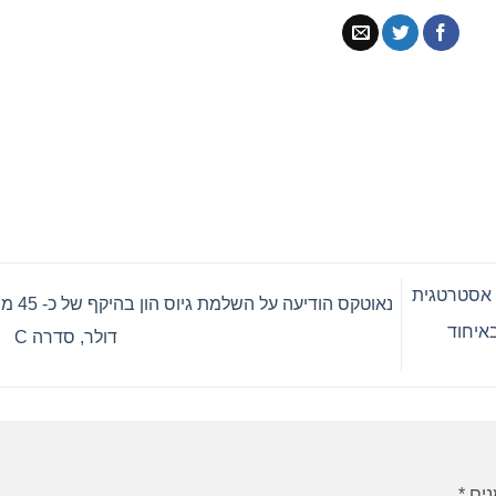
 שותפות אסטרטגית
נאוטקס הודיעה על השלמת
באיחוד
דולר, סדרה C
נים
*