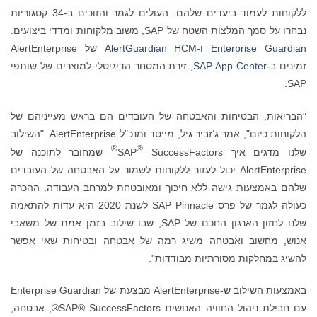
ללקוחות לעמוד ביעדים שלהם. העולים לגמר והזוכים ב-34 קטגוריות
נבחרו על סמך המלצות השטח של SAP, משוב מלקוחות ומדדי ביצועים.
Enterprise Guardian
ו-
AlertGuardian HCM
של AlertEnterprise
זמינים ב-
SAP App Center
, זירת המסחר הדיגיטלי למוצרים של שותפי
SAP.
"הבריאות, הבטיחות והאבטחה של העובדים הם בראש מעייניהם של
הלקוחות כיום", אמר ג‘זביר גיל, מייסד ומנכ"ל AlertEnterprise. "השילוב
®
®
שלנו מדגים איך SAP
SuccessFactors
שמחובר לתוכנה של
AlertEnterprise יכול לעזור ללקוחות לשמור על האבטחה של העובדים
שלהם באמצעות גישה ללא חיכוך ומאובטחת למרחב העבודה. ההכרה
כעולה לגמר של פרס SAP Pinnacle לשנת 2020 היא עדות להתאמה
שלנו לחזון הארגון החכם של SAP, שבו שילוב בזמן אמת של משאבי
אנוש, מחשוב ואבטחה משיג רמה של אבטחה ובטיחות שאי אפשר
להשיג במחלקות מסורתיות מבודדות".
באמצעות השילוב ש-AlertEnterprise מבצעת של Enterprise Guardian
עם חבילת ניהול החוויה האנושית SAP® SuccessFactors®, אבטחה,