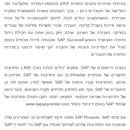
בטיחות ופרטיות נתונים הופכות לחלק מהמסע המודרני מהקליטה ועד
הפרישה של העובדים כיום – ובכך האבטחה נעשית למאפשרת עסקית
אמיתית. המשתמשים יכולים לנהל, להפוך לאוטומטיות ולייעל זהות
וגישה פיזיות בשביל קליטה, העברה, שינויי משרות ופליטה של עובדים
במרחבי העבודה של הארגון. שילוב חזק בזמן אמת עם חבילת ניהול
החוויה האנושית SAP SuccessFactors ואבטחה פיזית אוכפים באופן
פעיל את המדיניות והציות של החברה תוך שיפור דרמטי ביצרניות
והחוויה של העובדים.
במרכז היישומים של SAP, עסקים יכולים לגלות בערך 1,800 פתרונות
חדשניים של שותפים שמשתלבים עם פתרונות של SAP ומרחיבים
אותם. הפתרונות עברו אימות של SAP ואפשר למיין אותם לפי קו
המוצרים של SAP, ענף, סוג הפתרון ותרחיש מקרה השימוש, ונוצר היצע
של הזדמנויות שנראה אינסופי. תמצאו, תנסו, תקנו ותנהלו פתרונות של
שותפי SAP באופן דיגיטלי באתר
www.sapappcenter.com
.
עם פרסי SAP Pinnacle, SAP מפנה זרקור לשותפים הכי מצטיינים שלה
שהפגינו את המחויבות שלהם לשיתוף פעולה עם SAP כדי לעזור ל-SAP