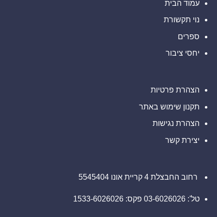
ב-
עמוד הבית
מוזמנים
דין
Barclays
ליצור
בנוגע
PLC
קשר
לזכויותיכם
נוי תקשורת
(NYSE:
עם
BCS),
משרד
אתם
ספרים
רוזן
מוזמנים
עורכי
ליצור
דין
יחסי ציבור
קשר
בנוגע
עם
לזכויותיכם
משרד
רוזן
עורכי
דין
הצהרת פרטיות
בנוגע
לזכויותיכם
תקנון שימוש באתר
הצהרת נגישות
יצירת קשר
רחוב החבצלת 4 קריית אונו 5545404
טל': 03-6026026 פקס: 1533-6026026