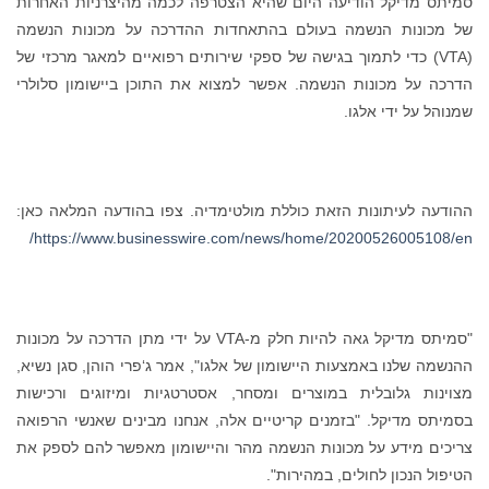
סמיתס מדיקל הודיעה היום שהיא הצטרפה לכמה מהיצרניות האחרות
של מכונות הנשמה בעולם בהתאחדות ההדרכה על מכונות הנשמה
(VTA) כדי לתמוך בגישה של ספקי שירותים רפואיים למאגר מרכזי של
הדרכה על מכונות הנשמה. אפשר למצוא את התוכן ביישומון סלולרי
שמנוהל על ידי אלגו.
ההודעה לעיתונות הזאת כוללת מולטימדיה. צפו בהודעה המלאה כאן:
https://www.businesswire.com/news/home/20200526005108/en/
"סמיתס מדיקל גאה להיות חלק מ-VTA על ידי מתן הדרכה על מכונות
ההנשמה שלנו באמצעות היישומון של אלגו", אמר ג‘פרי הוהן, סגן נשיא,
מצוינות גלובלית במוצרים ומסחר, אסטרטגיות ומיזוגים ורכישות
בסמיתס מדיקל. "בזמנים קריטיים אלה, אנחנו מבינים שאנשי הרפואה
צריכים מידע על מכונות הנשמה מהר והיישומון מאפשר להם לספק את
הטיפול הנכון לחולים, במהירות".