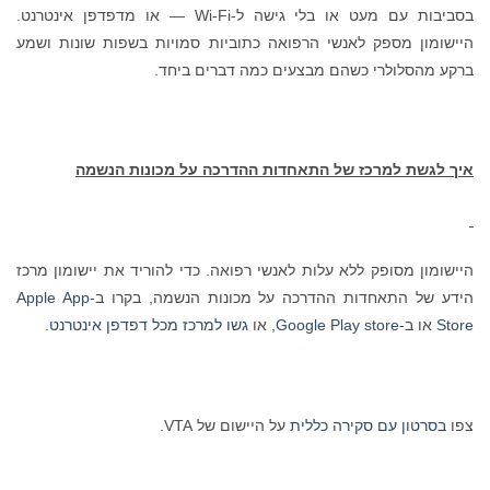
בסביבות עם מעט או בלי גישה ל-Wi-Fi — או מדפדפן אינטרנט.
היישומון מספק לאנשי הרפואה כתוביות סמויות בשפות שונות ושמע
ברקע מהסלולרי כשהם מבצעים כמה דברים ביחד.
איך לגשת למרכז של התאחדות ההדרכה על מכונות הנשמה
היישומון מסופק ללא עלות לאנשי רפואה. כדי להוריד את יישומון מרכז
הידע של התאחדות ההדרכה על מכונות הנשמה, בקרו ב-
Apple App
Store
או ב-
Google Play store
, או
גשו למרכז מכל דפדפן אינטרנט
.
צפו
בסרטון עם סקירה כללית
על היישום של VTA.