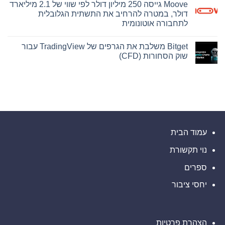
Moove גייסה 250 מיליון דולר לפי שווי של 2.1 מיליארד
על
פרסומה
של
שוק
דולר, במטרה להרחיב את התשתית הגלובלית
ראיה
אסימוני
לתחבורה אוטונומית
המניות
מרכזית
מזנק
בתיק
אין
קובנטרי,
ב-140%
תגובות
ב-2026
המצביעה
Bitget משלבת את הגרפים של TradingView עבור
על
על
בהתאם
Moove
שוק הסחורות (CFD)
כך
למיפוי
גייסה
השוק
שחברת
250
אין
במחקר
Abacus
מיליון
תגובות
חדש
Global
על
דולר
של
Management
לפי
Bitget
הסתמכה
DeFiLlama
שווי
משלבת
על
של
את
הערכות
2.1
הגרפים
תוחלת
של
מיליארד
חיים
דולר,
TradingView
קצרות
עבור
במטרה
של
שוק
עמוד הבית
להרחיב
חברת
את
הסחורות
Lapetus
(CFD)
התשתית
והטעתה
נוי תקשורת
הגלובלית
משקיעים
לתחבורה
אוטונומית
ספרים
יחסי ציבור
הצהרת פרטיות