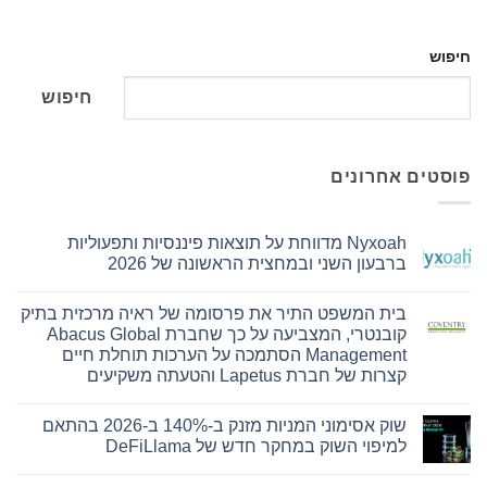
חיפוש
חיפוש
פוסטים אחרונים
Nyxoah מדווחת על תוצאות פיננסיות ותפעוליות
ברבעון השני ובמחצית הראשונה של 2026
אין
תגובות
בית המשפט התיר את פרסומה של ראיה מרכזית בתיק
על
Nyxoah
קובנטרי, המצביעה על כך שחברת Abacus Global
מדווחת
Management הסתמכה על הערכות תוחלת חיים
על
תוצאות
קצרות של חברת Lapetus והטעתה משקיעים
פיננסיות
אין
ותפעוליות
ברבעון
תגובות
שוק אסימוני המניות מזנק ב-140% ב-2026 בהתאם
על
השני
בית
ובמחצית
למיפוי השוק במחקר חדש של DeFiLlama
המשפט
הראשונה
התיר
של
אין
את
2026
תגובות