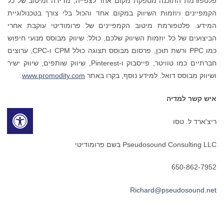
פלטפורמת התוכנה מספקת מקום אחד לצפייה, מדידה ומיטוב של כל
הקמפיינים ויוזמות השיווק במקום אחד והכול בלי צורך בטכנולוגיית
המידע. פלטפורמת מיטוב הקמפיינים של פרומודיטי עוקבת אחרי
הביצועים של כל יוזמות השיווק שלכם, כולל: שיווק מבוסס מנועי חיפוש
כמו PPC ורשת תוכן, פרסום מבוסס תצוגה כולל CPM ו-CPC, ערוצים
חברתיים כמו טוויטר, פייסבוק ו-Pinterest, שיווק שותפים, שיווק ישיר
ושיווק מבוסס דואל. למידע נוסף, בקרו באתר
www.promodity.com
.
איש קשר למדיה
ריצ'ארד ל. טסו
Pseudosound Consulting LLC בשם פרומודיטי
650-862-7952
Richard@pseudosound.net