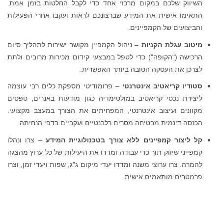
השיווק שלכם במקום מרכזי אחד כדי לקבל החלטות בזמן אמת.
התאימו אישית את המידע שברצונכם לראות ועקבו אחרי הפעילות
והביצועים של הקמפיינים.
מיטוב עגלת הקניות
– ניהול הקמפיין מקושר ישירות לתהליך סיום
הרכישה ("הקופה") כדי לטפל במבצעי קידום מכירות מרובים ולתת
לצרכן את העסקה הטובה ביותר האפשרית.
סטודיו קריאטיב אינטרנטי
– פרומודיטי מספקת כלים רבי עוצמה
ליצירת נכסי קריאטיב במולטימדיה כגון מודעות באנרים, טפסים
מקוונים ועיצוב אינטרנטי, המפחיתים את הצורך במעצב מקצועי.
הכנסה דינמית מבטיחה מסרים רלבנטיים ועקביים בדפי הנחיתה.
קל ליצור קמפיינים ללא צורך בטכנולוגיית המידע
– צרו ונהלו
קמפייני שיווק תוך כדי עבודה ומדדו את היעילות של כל ערוץ מהצגה
להמרה. צרו ערוצי משנה ומדדו יעדי מיקום ג"ג, שפות ויעדי זמן, וצרו
פרמטרים מותאמים אישית.