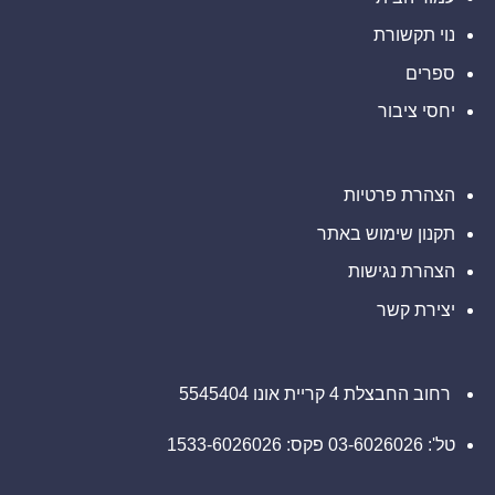
מוזמנים
דין
Barclays
ליצור
בנוגע
PLC
קשר
לזכויותיכם
נוי תקשורת
(NYSE:
עם
BCS),
משרד
אתם
ספרים
רוזן
מוזמנים
עורכי
ליצור
דין
יחסי ציבור
קשר
בנוגע
עם
לזכויותיכם
משרד
רוזן
עורכי
דין
הצהרת פרטיות
בנוגע
לזכויותיכם
תקנון שימוש באתר
הצהרת נגישות
יצירת קשר
רחוב החבצלת 4 קריית אונו 5545404
טל': 03-6026026 פקס: 1533-6026026