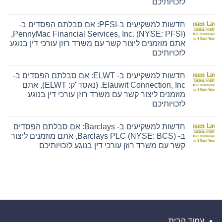
לזכויותיכם
אם
אין
סבלתם
תגובות
הפסדים
חדשות למשקיעים ב-PFSI: אם סבלתם הפסדים ב-
על
ב-
חדשות
The
PennyMac Financial Services, Inc. (NYSE: PFSI),
למשקיעים
Ensign
אתם מוזמנים ליצור קשר עם משרד רוזן עורכי דין בנוגע
ב-
Group,
Hyliion:
Inc.
לזכויותיכם
אם
(נאסד"ק:
אין
סבלתם
ENSG),
תגובות
הפסדים
אתם
חדשות למשקיעים ב- ELWT: אם סבלתם הפסדים ב-
על
ב-
מוזמנים
חדשות
Hyliion
ליצור
Elauwit Connection, Inc. (נאסד"ק: ELWT), אתם
למשקיעים
Holdings
קשר
מוזמנים ליצור קשר עם משרד רוזן עורכי דין בנוגע
ב-
Corp.
עם
PFSI:
(NYSE
משרד
לזכויותיכם
אם
American:
רוזן
אין
סבלתם
HYLN),
עורכי
תגובות
הפסדים
אתם
דין
חדשות למשקיעים ב- Barclays: אם סבלתם הפסדים
על
ב-
מוזמנים
בנוגע
חדשות
PennyMac
ליצור
לזכויותיכם
ב- Barclays PLC (NYSE: BCS), אתם מוזמנים ליצור
למשקיעים
Financial
קשר
קשר עם משרד רוזן עורכי דין בנוגע לזכויותיכם
ב-
Services,
עם
ELWT:
Inc.
משרד
אין
אם
(NYSE:
רוזן
תגובות
סבלתם
PFSI),
עורכי
על
הפסדים
אתם
דין
חדשות
ב-
מוזמנים
בנוגע
למשקיעים
Elauwit
ליצור
לזכויותיכם
ב-
Connection,
קשר
Barclays:
Inc.
עם
אם
(נאסד"ק:
משרד
סבלתם
ELWT),
רוזן
הפסדים
אתם
עורכי
ב-
עמוד הבית