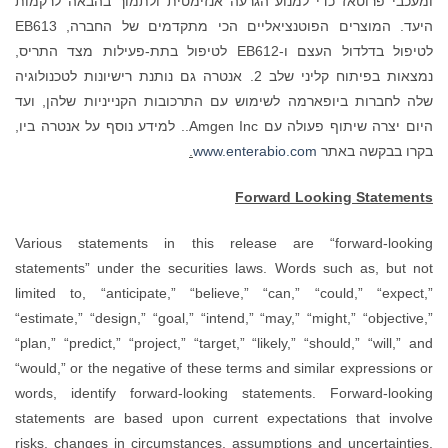
ומעכבי פרוטאז כדי למנוע הגרעה אנזימטית ולתמוך בהבאה לרקמות
היעד. המוצרים הפוטנציאליים הכי מתקדמים של החברה, EB613
לטיפול בדלדול העצם ו-EB612 לטיפול בתת-פעילות מצד התריס,
נמצאות בפיתוח קליני שלב 2. אנטרה גם נותנת רישיונות לטכנולוגיה
שלה לחברות ביופארמה לשימוש עם התרכובות הקנייניות שלהן, ועד
היום יצרה שיתוף פעולה עם Amgen Inc.. למידע נוסף על אנטרה ביו,
בקרו בבקשה באתר
www.enterabio.com
.
Forward Looking Statements
Various statements in this release are “forward-looking
statements” under the securities laws. Words such as, but not
limited to, “anticipate,” “believe,” “can,” “could,” “expect,”
“estimate,” “design,” “goal,” “intend,” “may,” “might,” “objective,”
“plan,” “predict,” “project,” “target,” “likely,” “should,” “will,” and
“would,” or the negative of these terms and similar expressions or
words, identify forward-looking statements. Forward-looking
statements are based upon current expectations that involve
risks, changes in circumstances, assumptions and uncertainties.