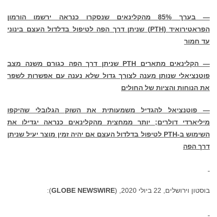
— בערך 85% מהקלינאים שנסקרו כנראה ירשמו הורמון
הפראטירואיד (
PTH
) שניתן דרך הפה לטיפול בדלדול העצם בינוני
עד חמור
— הקלינאים מתארים
PTH
שניתן דרך הפה כגורם משנה מצב
פוטנציאלי שנותן מענה לצורך גדול שלא נענה עם אפשרות לשפר
את הנוחות והציות של החולים
— פוטנציאל להגדיל משמעותית את השוק הגלובלי שהיקפו
מיליארדי דולרים; יותר ממחצית מהקלינאים כנראה יגדילו את
השימוש ב-
PTH
לטיפול בדלדול העצם אם יהיה זמין מוצר יעיל שניתן
דרך הפה
בוסטון וירושלים, 22 ביולי 2020, (
GLOBE NEWSWIRE
):