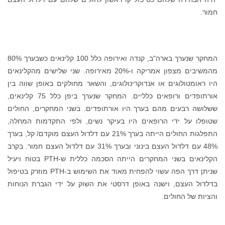
חמור.
המחקר שנערך בארה"ב, קנדה ואירופה כלל 100 קלינאים כשבערך 80%
מהמשיבים מצפון אמריקה ו-20% מאירופה. שני שלישים מהקלינאים
היו ראומטולוגים או אנדוקרינולוגים, והשאר מחולקים באופן שווה בין
אורתופדים ורופאים כלליים. המחקר שנערך ביפן כלל 75 קלינאים,
ששלושה רבעים מהם בערך היו אורתופדים. בשני המחקרים, החולים
שטופלו על ידי הרופאים היו בעיקר נשים, ולפי התקדמות המחלה,
התפלגות החולים הייתה בערך 21% עם דלדול העצם מוקדם/ קל, בערך
48% עם דלדול העצם בינוני ובערך 31% עם דלדול העצם חמור. בקרב
הקלינאים בשני המחקרים הייתה הסכמה כללית ש-PTH בטוח ויעיל
שניתן דרך הפה עשוי להפחית מאוד את השימוש ב-PTH מוזרק בטיפול
בדלדול העצם, וישנה באופן דרסטי את השוק על ידי הגברת הנוחות
והציות של החולים.