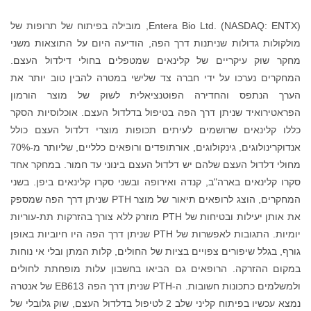
Entera Bio Ltd. (NASDAQ: ENTX), מובילה בפיתוח של תרופות של
מולקולות גדולות שניתנות דרך הפה, הודיעה היום על התוצאות משני
מחקר שוק עיקריים של קלינאים שמטפלים בחולי דילדול העצם.
המחקרים נערכו על ידי חברה צד שלישי במטרה להבין טוב יותר את
הערך הנתפס והחדירה הפוטנציאלית לשוק של מוצר הורמון
הפראטירואיד שניתן דרך הפה בטיפול בדלדול העצם. אוכלוסיות הסקר
כללו קלינאים שרושמים לעיתים תכופות מוצרי דלדול העצם כולל
אנדוקרינולוגים, גינקולוגים, אורתופדים ורופאים כלליים, שליותר מ-70%
מחולי דלדול העצם שלהם יש דלדול העצם בינוני עד חמור. במחקר אחד
סקרו קלינאים בארה"ב, קנדה ואירופה ובשני סקרו קלינאים ביפן. בשני
המחקרים, הוצג לרופאים תיאור של מוצר PTH שניתן דרך הפה שמספק
את אותן יעילות ובטיחות של PTH מוזרק ללא צורך בהזרקות תת-עוריות
יומיות. התגובות לאפשרות של PTH שניתן דרך הפה היו חיוביות באופן
גורף, בגלל שיפורים צפויים בציות של החולים, קלות המתן ובלי אי נוחות
במקום ההזרקה. הרופאים גם הביאו בחשבון עלות מופחתת לחולים
ולמשלמים כתכונות חשובות. ה-PTH שניתן דרך הפה EB613 של אנטרה
נמצא עכשיו בפיתוח קליני שלב 2 לטיפול בדלדול העצם, שוק גלובלי של