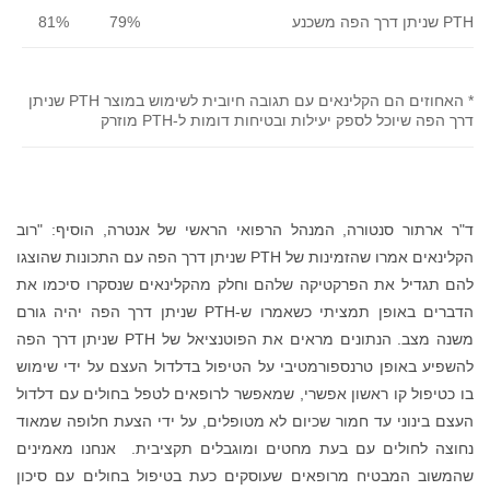
PTH שניתן דרך הפה משכנע
79%
81%
* האחוזים הם הקלינאים עם תגובה חיובית לשימוש במוצר PTH שניתן
דרך הפה שיוכל לספק יעילות ובטיחות דומות ל-PTH מוזרק
ד"ר ארתור סנטורה, המנהל הרפואי הראשי של אנטרה, הוסיף: "רוב
הקלינאים אמרו שהזמינות של PTH שניתן דרך הפה עם התכונות שהוצגו
להם תגדיל את הפרקטיקה שלהם וחלק מהקלינאים שנסקרו סיכמו את
הדברים באופן תמציתי כשאמרו ש-PTH שניתן דרך הפה יהיה גורם
משנה מצב. הנתונים מראים את הפוטנציאל של PTH שניתן דרך הפה
להשפיע באופן טרנספורמטיבי על הטיפול בדלדול העצם על ידי שימוש
בו כטיפול קו ראשון אפשרי, שמאפשר לרופאים לטפל בחולים עם דלדול
העצם בינוני עד חמור שכיום לא מטופלים, על ידי הצעת חלופה שמאוד
נחוצה לחולים עם בעת מחטים ומוגבלים תקציבית. אנחנו מאמינים
שהמשוב המבטיח מרופאים שעוסקים כעת בטיפול בחולים עם סיכון