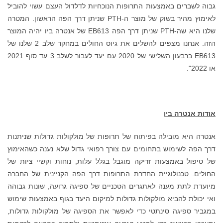
גבוה לשברים באמצעות התרופות הנוכחיות לדלדול העצם עשוי להוביל
לאימוץ מהיר בשוק של מוצר ה-PTH שניתן דרך הפה הראשון. המטרה
שלנו היא שה-PTH שניתן דרך הפה EB613 של אנטרה ביו יהיה המוצר
הזה. אנחנו מצפים להשלים את גיוס החולים במחקר שלב 2 שלנו של
EB613 ברבעון השלישי של 2020 עם יעד לעבור לשלב 3 עד סוף 2021
או 2022".
אודות אנטרה ביו
אנטרה היא מובילה בפיתוח של תרופות של מולקולות גדולות שניתנות
דרך הפה לשימוש בתחומים עם צורך רפואי גדול שלא נענה כשהאימוץ
של טיפול באמצעות זריקה מוגבל בגלל עלות, נוחות וקשיי ציות של
החולים. טכנולוגיית החדרת התרופות דרך הפה הקניינית של החברה
מיועדת לתת מענה לאתגרים הטכניים של ספיגה גרועה, שונות גבוהה
ואי יכולת להביא מולקולות גדולות למיקום היעד בגוף באמצעות שימוש
במגביר ספיגה סינתטי כדי לאפשר את הספיגה של מולקולות גדולות,