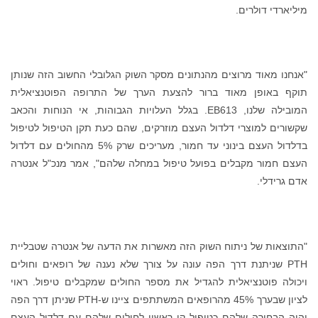
מיליארדי דולרים.
"אנחנו מאוד מרוצים מהנתונים מסקר השוק הגלובלי החשוב הזה שנותן
תוקף באופן מאוד ברור להצעת הערך של התרופה הפוטנציאלית
המובילה שלנו, EB613. בגלל העלויות הגבוהות, אי הנוחות והכאב
שקשורים למוצרי דלדול העצם מוזרקים, שהם כעת תקן הטיפול לטיפול
בדלדול העצם בינוני עד חמור, מעריכים שרק 5% מהחולים עם דלדול
העצם חמור מקבלים בפועל טיפול במחלה שלהם", אמר מנכ"ל אנטרה
אדם גרידלי.
"התוצאות של ניתוח השוק הזה מאשרות את הדעה של אנטרה שטבליית
PTH שניתנת דרך הפה עונה על צורך שלא נענה של רופאים וחולים
ויכולה פוטנציאלית להגדיל את מספר החולים שמקבלים טיפול. ראוי
לציון שבערך 45% מהרופאים המשתתפים ציינו ש-PTH שניתן דרך הפה
יהיה הבחירה שלהם כטיפול קו ראשון לחולים שלהם עם דלדול העצם