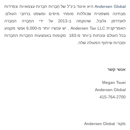
Andersen Global
היא איגוד בינ"ל של חֶבְרות חבֵרות עצמאיות ונפרדות
מבחינה משפטית שכוללות מומחי מיסים ומשפט ברחבי העולם.
לאנדרסן גלובל, שהוקמה ב-2013 על ידי החֶבְרה החֲבֵרה
האמריקנית Andersen Tax LLC , יש עכשיו יותר מ-6,000 אנשי מקצוע
בכל העולם ונוכחות ביותר מ-183 מקומות באמצעות החֶבְרות החבֵרות
וחֶברות שיתוף הפעולה שלה.
אנשי קשר
Megan Tsuei
Andersen Global
415-764-2700
מקור: Andersen Global