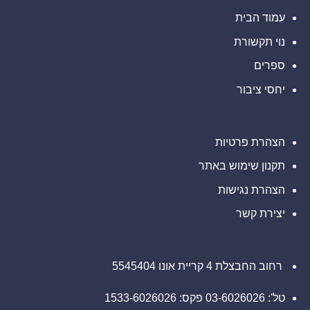
ELWT),
רוזן
הפסדים
אתם
עורכי
ב-
עמוד הבית
מוזמנים
דין
Barclays
ליצור
בנוגע
PLC
קשר
לזכויותיכם
נוי תקשורת
(NYSE:
עם
BCS),
משרד
אתם
ספרים
רוזן
מוזמנים
עורכי
ליצור
דין
יחסי ציבור
קשר
בנוגע
עם
לזכויותיכם
משרד
רוזן
עורכי
דין
הצהרת פרטיות
בנוגע
לזכויותיכם
תקנון שימוש באתר
הצהרת נגישות
יצירת קשר
רחוב החבצלת 4 קריית אונו 5545404
טל': 03-6026026 פקס: 1533-6026026