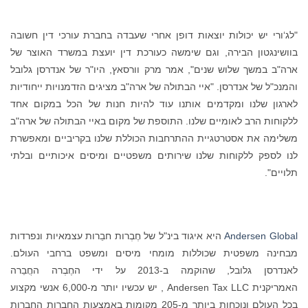
"לג‘ורי יש יכולות יוצאות דופן אחרי שעבדה בחברת עורכי דין חשובה
בוושינגטון הבירה, וגם שימשה כעורכת דין יועצת במשרד האוצר של
ארה"ב במשך שלוש שנים", אמר מרק וורסאץ, היו"ר של אנדרסן גלובל
והמנכ"ל של אנדרסן. "איי הבתולה של ארה"ב מציגים הזדמנויות ייחודיות
לארגון שלנו ומקדמים אותנו עוד להיות חנות של הכל במקום אחד
ללקוחות הרב לאומיים שלנו. התוספת של מקום באיי הבתולה של ארה"ב
משלימה את אסטרטגיית ההתרחבות הכוללת שלנו בקריביים ומאפשרת
לנו לספק ללקוחות שלנו שירותים משפטיים ומיסים איכותיים ובלתי
תלויים".
Andersen Global
היא איגוד בינ"ל של חֶבְרות חבֵרות עצמאיות ונפרדות
מבחינה משפטית שכוללות מומחי מיסים ומשפט ברחבי העולם.
לאנדרסן גלובל, שהוקמה ב-2013 על ידי החֶבְרה החֲבֵרה
האמריקנית Andersen Tax LLC , יש עכשיו יותר מ-6,000 אנשי מקצוע
בכל העולם ונוכחות ביותר מ-205 מקומות באמצעות החֶבְרות החבֵרות