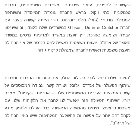
שקשורים לתיירים, עסקי שירותים, משרדים משפחתיים, חברות
טכנולוגיה ובתי זיקוק. בראש החברה עומדת המייסדת והשותפה
המנהלת מרג‘ורי (ג‘ורי) רולס רוברטס. ג‘ורי הייתה קשורה בעבר עם
חברת Gibson, Dunn & Crutcher במשרדים שלה בלונדון ובוושינגטון
הבירה ושימשה כעורכת דין יועצת במשרד למדיניות מיסים במשרד
האוצר של ארה"ב, יועצת משפטית ראשית למס הכנסה של איי הבתולה
ויועצת משפטית ראשית לחברה שמנהלת קרנות גידור.
"הצוות שלנו נרגש לגבי השילוב החלק עם החברות החברות וחברות
שיתוף הפעולה של אנדרסן גלובל ויצירת קשרי עבודה המבוססים על
קשר באמצעות הערכים המשותפים שלנו – אחריות ושקיפות", אמרה
ג‘ורי. "שיתוף הפעולה הזה יאפשר לנו לחבר את הלקוחות שלנו עם
משפטנים ואנשי מיסים מהמעלה הראשונה בכל העולם ולספק מידע
לקהל רחב יותר על אפשרויות ההשקעה המלהיבות שיש באיי הבתולה
של ארה"ב".