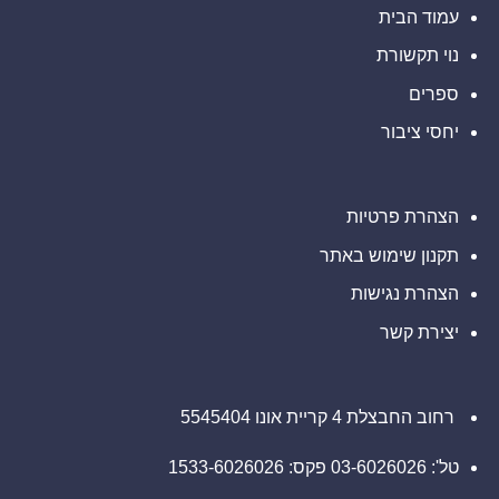
אתם
עורכי
ב-
עמוד הבית
מוזמנים
דין
Barclays
ליצור
בנוגע
PLC
קשר
לזכויותיכם
נוי תקשורת
(NYSE:
עם
BCS),
משרד
אתם
ספרים
רוזן
מוזמנים
עורכי
ליצור
דין
יחסי ציבור
קשר
בנוגע
עם
לזכויותיכם
משרד
רוזן
עורכי
דין
הצהרת פרטיות
בנוגע
לזכויותיכם
תקנון שימוש באתר
הצהרת נגישות
יצירת קשר
רחוב החבצלת 4 קריית אונו 5545404
טל': 03-6026026 פקס: 1533-6026026