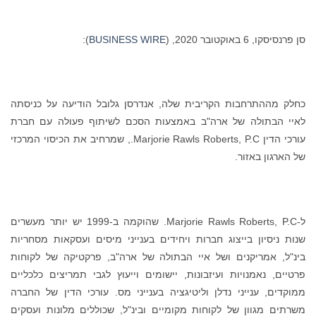
סן פרנסיסקו, 6 באוקטובר 2020, (
BUSINESS WIRE
):
כחלק מההתרחבות הקריבית שלה, אנדרסן גלובל הודיעה על כניסתה
לאיי הבתולה של ארה"ב באמצעות הסכם לשיתוף פעולה עם חברת
עורכי הדין Marjorie Rawls Roberts, P.C., שמרחיב את הכיסוי המרכזי
של הארגון באזור.
ל-Marjorie Rawls Roberts, P.C. שהוקמה ב-1999 יש יותר מעשרים
שנות ניסיון בייצוג חברות ויחידים בענייני מיסים ועסקאות מסחריות
בינ"ל, אמריקנים ושל איי הבתולה של ארה"ב, פרקטיקה של לקוחות
פרטיים, נאמנויות ועיזבונות, יישומים וייעוץ לגבי תמריצים כלכליים
ממוקדים, ענייני נדלן וליטיגציה בענייני מס. עורכי הדין של החברה
משרתים מגוון של לקוחות מקומיים ובינ"ל, שכוללים מלונות ועסקים