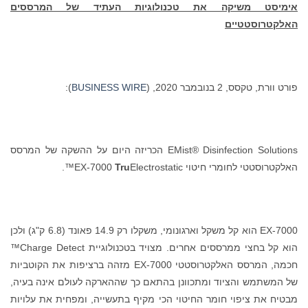
אימיסט משיקה את טכנולוגיות העתיד של המרססים
האלקטרוסטטיים
פורט וורת, טקסס, 2 בנובמבר 2020, (
BUSINESS WIRE
):
EMist® Disinfection Solutions הכריזה היום על ההשקה של המרסס
האלקטרוסטטי לחומרי חיטוי EX-7000
Electrostatic™.
Tru
EX-7000 הוא קל משקל וארגונומי, משקלו רק 14.9 פאונד (6.8 ק"ג) ולכן
הוא קל בחצי ממרססים אחרים. מצויד בטכנולוגיית Charge Detect™
חכמה, המרסס האלקטרוסטטי EX-7000 מזהה ברציפות את הקוטביות
של המשתמש והציוד ומתכוונן בהתאם כך שההארקה לעולם אינה בעיה,
מבטיח את ציפוי חומר החיטוי הכי מקיף בתעשייה, ומפחית את עלויות