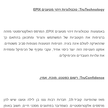
TruTechnology
: טכנולוגיות זיהוי מטענים
EPIX
באמצעות טכנולוגיות זיהוי מטענים EPIX, המרסס האלקטרוסטטי מזהה
ברציפות את הקוטביות של המשתמש והציוד ומתכוונן בהתאם כך
שההארקה לעולם אינה בעיה. הטיפות הטעונות נעטפות סביב משטחים.
אפקט העטיפה הזה יוצר כיסוי אחיד, עקבי ומקיף של הכימיקל ומפחית
את עלויות העובדים והכימיקלים.
TruConfidence
: רשום כפטנט. מוכח. אמין.
מאז שהופיעה קוביד-19, חברות רבות צצו בן לילה וטענו שיש להן
מרססים אלקטרוסטטיים. כשמדובר בפתוגנים מסכני חיים, חשוב באופן