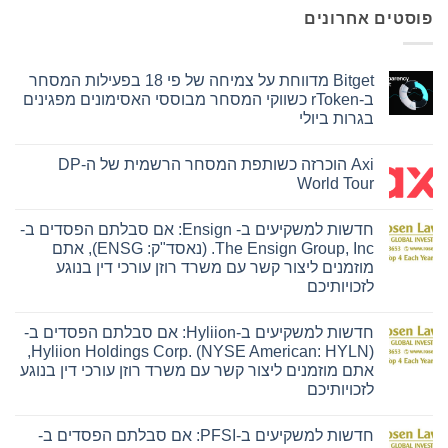
פוסטים אחרונים
Bitget מדווחת על צמיחה של פי 18 בפעילות המסחר
ב-rToken כשווקי המסחר מבוססי האסימונים מפגינים
בגרות ביולי
אין
תגובות
Axi הוכרזה כשותפת המסחר הרשמית של ה-DP
על
Bitget
World Tour
מדווחת
על
אין
צמיחה
תגובות
חדשות למשקיעים ב- Ensign: אם סבלתם הפסדים ב-
על
של
פי
Axi
The Ensign Group, Inc. (נאסד"ק: ENSG), אתם
18
הוכרזה
מוזמנים ליצור קשר עם משרד רוזן עורכי דין בנוגע
בפעילות
כשותפת
המסחר
המסחר
לזכויותיכם
ב-
הרשמית
של
אין
rToken
ה-
כשווקי
תגובות
חדשות למשקיעים ב-Hyliion: אם סבלתם הפסדים ב-
על
DP
המסחר
חדשות
World
מבוססי
Hyliion Holdings Corp. (NYSE American: HYLN),
למשקיעים
Tour
האסימונים
אתם מוזמנים ליצור קשר עם משרד רוזן עורכי דין בנוגע
ב-
מפגינים
Ensign:
בגרות
לזכויותיכם
אם
ביולי
אין
סבלתם
תגובות
הפסדים
חדשות למשקיעים ב-PFSI: אם סבלתם הפסדים ב-
על
ב-
חדשות