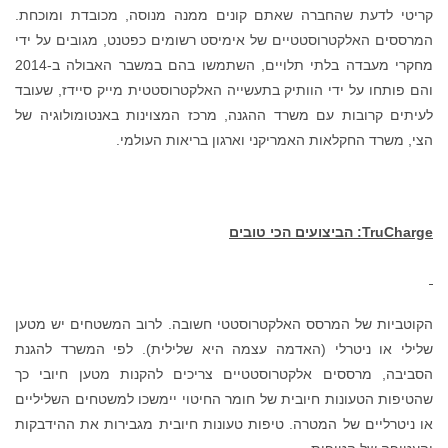
קריטי לדעת שהחברה שאתם קונים ממנה מנוסה, מכובדת ומוכחת.
המרססים האלקטרוסטטיים של אימיסט רשומים כפטנט, מגובים על ידי
מחקרי מעבדה בלתי תלויים, השתמשו בהם במשבר האבולה ב-2014
והם פותחו על ידי הוותיק בתעשייה האלקטרוסטטית מייק סיידז, שעובד
לעיתים קרובות עם משרד ההגנה, מרכז המצוינות באנטומולוגיה של
הצי, משרד החקלאות האמריקני וארגון בריאות העולמי.
TruCharge
: הביצועים הכי טובים
הקוטביות של המרסס האלקטרוסטטי חשובה. לרוב המשטחים יש מטען
שלילי או ניטרלי (האדמה עצמה היא שלילית). לפי המשרד להגנת
הסביבה, מרססים אלקטרוסטטיים צריכים להקנות מטען חיובי כך
שהטיפות הטעונות חיובית של חומר החיטוי יימשכו למשטחים השליליים
או ניטרליים של המטרה. טיפות טעונות חיובית מגבירות את ההידבקות