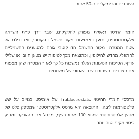
העובדים והכימיקלים ב-50 אחוז.
חומר החיטוי ראשית מפורק לחלקיקים, עובר דרך פיית השראה
אלקטרוסטטית, נטען באמצעות מקור חשמל דו-קוטבי, ואז נפלט אל
שטח המטרה. מקור החשמל הדו-קוטבי גורם למטענים החשמליים
להתפלג מחדש לחילופין, וכתוצאה מכך לטיפות יש מטען חיובי או שלילי
עודף. הטיפות הטעונות האלה נמשכות כל כך לאזור המטרה שהן מצפות
את הצדדים, השפות והצד האחורי של משטחים.
מרססי חומרי החיטוי TruElectrostatic של אימיסט בנויים על שש
פלטפורמות ליבה, והתוצאה היא מרסס אלקטרוסטטי שמספק פלט של
מטען אלקטרוסטטי שהוא 100 אחוז רציף, מבטל את ההארקה ומפיק
כיסוי מקיף וטוב יותר.