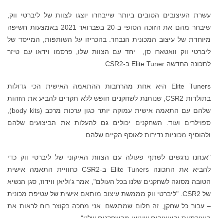
בים הטובים ביותר שייבחרו יוצגו לצוות של ליברטי ווק,
שיבחר מהם את הזוכה הסופי ב-20 בפברואר 2021 באמצעות חשיפה
עיצוב המכונית הנבחר. בהכריזו על השותפות, המייסד של
 וואטארו סן, יחד עם הצוות שלו, פרסמו וידאו עם טיזר
E ב-CSR2.
Elite Tuners היא אחת מהרחבות ההתאמה האישית הכי גדולות
בתולדות CSR2, שנותנת לשחקנים חופש ללא תקדים להביע את הזהות
שלהם עם התאמה אישית עמוקה יותר כגון ערכות מרכב (body kits),
ועוד. השחקנים יכולים גם להעלות את הביצועים שלהם
ניות נדירות לאוסף הקיים שלהם.
שים לשתף פעולה עם הצוות האיקוני של ליברטי ווק כדי
להביא את התכונה Elite Tuners ב-CSR2 כחוויית התאמה אישית
 לשחקנים שלנו בכל העולם", אמר ג‘וליאן ווידוז, סגן הנשיא
 CSR2. "ליברטי ווק מממשת עיצוב מותאם אישית של עטיפת מכונית
שחקן, זה חלום שמתגשם. אני מחכה בקוצר רוח לראות את
העיצובים שיגיעו מהשחקנים שלנו".