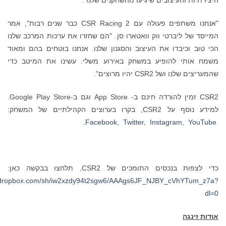
"אנחנו משתפים פעולה עם CSR Racing 2 כבר שנים רבות", אמר
ליברטי ווק וואטארו סן. "הם שחזרו את ערכות המרכב שלנו
יבדו את העיצוב והסגנון שלנו. אנחנו בוטחים בהם ומאוד
 להופיע במשחק באירוע משלי. עשינו את המיטב כדי
CSR2 יהיו מרוצים".
CSR2 זמין להורדה חינם ב- App Store וגם ב-Google Play Store.
ם הקהילתיים של המשחק:
.
,
Twitter
,
Instagram
ם התומכים של CSR2, תלחצו בבקשה כאן:
https://www.dropbox.com/sh/iw2xzdy94t2sgw6/AAAgs6JF_NJBY_cVh