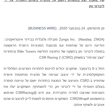
וצג במשחק ויושם על מכונית בעולם האמיתי על ידי
2,: (
BUSINESS WIRE
)
Zynga Inc. (Nasdaq: ZNGA) מובילה גלובלית בבידור אינטראקטיבי,
ום על שותפות עם מכווננת המכוניות היפנית הראשונה
במעלה ליברטי ווק בהשקה של התכונה החדשה Elite Tuners ובתחרות
CSR Racing 2 (CS).
 ב-9 בדצמבר, שחקנים יכולים להיכנס לתחרות המרוצים הסלולרית
בית על ידי עיצוב עטיפה של מכונית מותאמת אישית
שתופיע ב-CSR2 והעיצוב של המנצח בתחרות יושם על טויוטה סופרה
תי על ידי ליברטי ווק. כדי להשתתף, השחקנים יעלו את
העטיפות שעיצבו למדיה החברתית, עם תיוג @CSRRacing ושימוש
בהאשטאג #CSR2Wrap. השחקנים מוזמנים לעשות לייק לעיצובים שהם
תף אותם.