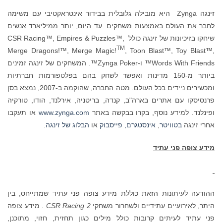
זינגה Zynga היא מובילה גלובלית בבידור אינטראקטיבי עם משימה
ולם באמצעות משחקים. עד היום, יותר ממיליארד אנשים
שיחקו בזיכיונות של זינגה כולל CSR Racing™, Empires & Puzzles™,
TM
Merge Dragons!™, Merge Magic!
, Toon Blast™, T
Words With Friends™ ו-Zynga Poker™. המשחקים של זינגה זמינים
ביותר מ-150 מדינות ואפשר לשחק בהם בפלטפורמות חברתיות
ומכשירים ניידים בכל העולם. מטה החברה, שהוקמה ב-2007, נמצא בסן
ם אתרים בארה"ב, קנדה, בריטניה, אירלנד, הודו, טורקיה
מידע נוסף, בקרו בבקשה באתר
www.zynga.com
או תעקבו
בטוויטר
,
אינסטגרם,
פייסבוק
או
הבלוג של זינגה
.
פני עתיד
תונות הזאת כוללת מידע צופה פני עתיד שמתייחס, בין
ועיים עתידיים ולשחרור משחקי
CSR Racing 2
. מידע צופה
עיתים קרובות כולל מילים כגון תחזית, חזוי, מתוכנן,