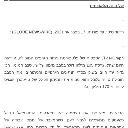
של בינה מלאכותית
רדווד סיטי, קליפורניה, 17 בפברואר 2021, (
GLOBE NEWSWIRE
) :
TigerGraph
, הספקית של פלטפורמת ניתוח הגרפים המובילה, הודיעה
היום שהיא גייסה 105 מיליון דולר בסבב מימון שלישי, סבב המימון הכי
גדול עד היום בשוק מסדי הנתונים הגרפיים והניתוחים. את הסבב
הובילה טייגר גלובל והוא מביא את המימון הכולל של טייגרגרף שגויס
ליותר מ-170 מיליון דולר.
ההשקעה משקפת את הצמיחה של טייגרגרף והפוטנציאל הגדול
כשעסקים ממשיכים לעבור לענן. כשהמעבר של עומסי עבודה של
עסקאות וניתוחים לענן מתאפשר על ידי חברות כמו Snowflake,