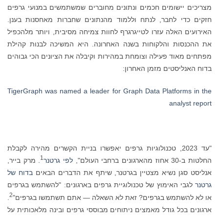
מצריכים יישומים חכמים ונתונים מחוברים שמשתמשים במנועי גרפים
חזקים כדי לחבר, לנתח וללמוד מהנתונים שחברות מאחסנות בענן.
האירועים האלה עזרו לטייגרגרף לחוות צמיחה מסיבית, ויותר מלהכפיל
את ההכנסות והלקוחות בשנה האחרונה. היא המשיכה לבנות קהילת
מפתחים מאוד פעילה וצומחת במהירות וקיבלה את הציונים הכי גבוהים
בדוח האנליסטים מזמן האחרון:
TigerGraph was named a leader for Graph Data Platforms in the
analyst report
"עד 2023, טכנולוגיות גרפים יאפשרו בניית הקשרים מהירה לקבלת
1
החלטות ב-30 אחוז מהארגונים ברחבי העולם",
לפי גרטנר
. מרק בייר,
אנליסט סגן נשיא מצטיין בגרטנר, שיתף את הדברים הבאים
בדוח של
גרטנר
לגבי האימוץ של טכנולוגיית גרפים בארגונים: "להשתמש בגרפים
2
או לא להשתמש בגרפים? זאת לא השאלה — אתם תשתמשו בגרפים"
.
ארגונים בכל גודל מאמצים ניתוחים מבוססי גרפים ובינה מלאכותית על