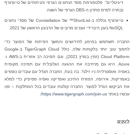
דיגיטליים". פלטפורמת מסד הנתונים הגרפי והניתוחים של טייגרגרף
נבחרה לפרס פתרון ה-DBS הגרפי של השנה.
טייגרגרף נכללה ב-ShortList™ של Constellation של מסדי נתונים
NoSQL בענן היברידי ועננים מרובים של הרבעון הראשון של 2021.
החברה תשתמש במימון לחידושים והמשך הפיתוח של המוצר כדי
לתמוך טוב יותר בלקוחות שלה, כולל TigerGraph Cloud ב-Google
Cloud Platform (זמין במרץ 2021), וגם תמיכה רב אזורית ב-AWS ו-
Azure. היא גם מרחיבה את ההגעה הגלובלית עם תמיכה מקומית
באסיה ואוסטרליה/ ניו זילנד. בה בעת, החברה תגדל עם עובדים נוספים
באמריקות, אירופה, המזרח התיכון ואפריקה ואסיה פסיפיק כדי למלא
את הביקוש הגדל למוצר. החברה קולטת עובדים בכל המחלקות – פנו
עכשיו באתר
https://www.tigergraph.com/join-us/
.
לינקים