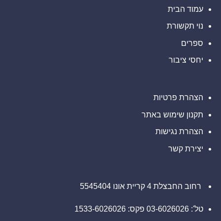
הפסדים
אתם
עורכי
ב-
עמוד הבית
מוזמנים
דין
Barclays
ליצור
בנוגע
PLC
קשר
לזכויותיכם
נוי תקשורת
(NYSE:
עם
BCS),
משרד
אתם
ספרים
רוזן
מוזמנים
עורכי
ליצור
דין
יחסי ציבור
קשר
בנוגע
עם
לזכויותיכם
משרד
רוזן
עורכי
דין
הצהרת פרטיות
בנוגע
לזכויותיכם
תקנון שימוש באתר
הצהרת נגישות
יצירת קשר
רחוב החבצלת 4 קריית אונו 5545404
טל': 03-6026026 פקס: 1533-6026026