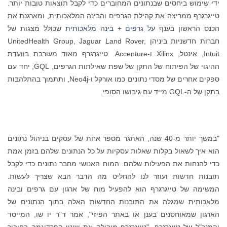
ידי שימוש ביחסים שבנתונים המחוברים כדי לקבל תוצאות טובות יותר.
טייגרגרף ממריצה את קהילת הגרפים והבינה המלאכותית, ומארגנת את
הכנס הראשון בענף
על גרפים + בינה מלאכותית
שכולל מצגות של
חברות חדשניות ביניהן UnitedHealth Group, Jaguar Land Rover,
Intuit, אינטל, Xilinx ו-Accenture. טייגרגרף מאוד מעורבת בוועדת
ההיגוי של הפיתוח של התקן של שפת שאילתות הגרפים, GQL, יחד עם
ספקים אחרים של מסדי נתונים כמו אורקל ו-Neo4j, ותתמוך בהתלהבות
בתקן של ה-GQL מייד עם גיבושו הסופי.
"במשך יותר מ-40 שנה, האתגר מספר אחת של עסקים בניהול נתונים
הוא איך לשאול בקלות שאלות עסקיות על כל הנתונים שלהם בזמן אמת
כדי להנחות את הפעילות שלהם. המוח האנושי מחבר נתונים כדי לקבל
תובנות חדשות ועוזר לנו להחליט מה הדבר הבא שצריך לעשות.
המשימה של טייגרגרף הוא להפעיל מוח של ארגון עם גרפים ובינה
מלאכותית שמגלה את התובנות החדשות האלה בתוך הנתונים של
הארגון שמאוחסנים בענן או באתר הפיזי", אמר ד"ר יו שו, המייסד
והמנכ"ל של טייגרגרף. "טייגרגרף מובילה את שינוי הפרדיגמה בחיבור