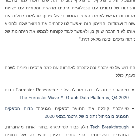
והניתוח של נתונים עם טכנולוגיית גרפים מדרגית ומקורית עם ישויות
מחוברות מראש לעומת האופן המסורתי של צירוף טבלאות גדולות עם
שורות ועמודות. המימון הזה יאפשר לנו להרחיב את המוצר שלנו ולהביא
אותו לעוד הרבה שווקים, ולאפשר לעוד לקוחות לממש את היתרונות של
ניתוח גרפים ובינה מלאכותית."
החידוש של טייגרגרף זכה להכרה לאחרונה עם כמה פרסים וציונים לשבח
בענף, כולל:
טייגרגרף זכתה להכרה כמובילה על ידי Forrester Research בדוח
The Forrester Wave™: Graph Data Platforms, Q4 2020
טייגרגרף קיבלה את התואר "ספקית מגניבה"
בדוח הספקים
המגניבים בניהול נתונים של גרטנר במאי 2020
.
Tech Breakthrough
חלק כבוד לטייגרגרף בתור "אחת מהחברות,
המוצרים והשירותים הכי טובים בעידן חדש זה של נתונים