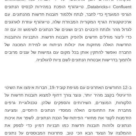
Confluent ו-Databricks, טייגרגרף הופכת במהירות לבסיס הנתונים
הגרפי המועדף כדי לחבר, לנתח וללמוד תובנות חדשות מהנתונים. עם
ארכיטקטורת הגרף המקורית המבוזרת שלה, טייגרגרף עוזרת לארגונים
לגדול מהר ולנתח היבטים רבים ושונים של הנתונים לשימוש זה עם זה
כדי ליצור מודלים חדשים ולהפיק תובנות חדשות. התבניות והתובנות
החדשות האלה מחזקות את יכולות הניתוח או למידת המכונה של
החברה ואפשר להתקין אותן בכל מקום עם גמישות של עננים מרובים
ולתמוך בדרישות אבטחת הנתונים לשם ציות לרגולציה.
ב-12 החודשים האחרונים עם מגיפת קוביד-19, חברות אימצו את השינוי
הדיגיטלי בקצב מהיר יותר, ונוצר צורך דחוף למצוא תובנות חדשות על
הלקוחות, המוצרים, השירותים והספקים שלהן. טכנולוגיית גרפים
מחברת את התחומים האלה ממסדי הנתונים היחסיים, ומציעה
הזדמנות לקצר את מחזורי הפיתוח של הכנת הנתונים, לשפר את איכות
הנתונים ולזהות תובנות חדשות כמו תבניות דמיון כדי לספק את
ההמלצה על הצעד הבא הכי טוב. פתרונות המבוססים על נתונים