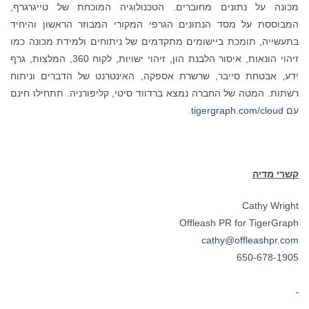
מכונה על נתונים מחוברים. הטכנולוגיה המוכחת של טייגרגרף,
המבוססת על מסד הנתונים הגרפי המקורי המבוזר הראשון והיחיד
בתעשייה, תומכת ביישומים מתקדמים של ניתוחים ולמידת מכונה כמו
זיהוי הונאות, איסור הלבנת הון, זיהוי ישויות, לקוח 360, המלצות, גרף
ידע, אבטחת סייבר, שרשרת אספקה, האינטרנט של הדברים וניתוח
רשתות. המטה של החברה נמצא ברדווד סיטי, קליפורניה. תתחילו חינם
עם
tigergraph.com/cloud
.
קשרי מדיה
Cathy Wright
Offleash PR for TigerGraph
cathy@offleashpr.com
650-678-1905