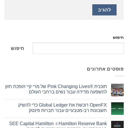
חיפוש
חיפוש
פוסטים אחרונים
תוכנית Pink Changing Lives®‎ של מרי קיי הופכת חזון
להשפעה מדידה עבור נשים ברחבי העולם
אין
תגובות
OpenFX רוכשת את Global Ledger כדי להשיק
על
תוכנית
חשבונות רב-מטבעיים עבור חברות פינטק
Pink
Changing
אין
Lives®‎
תגובות
Hamilton Reserve Bank ו- SEE Capital Hamilton
על
של
מרי
OpenFX