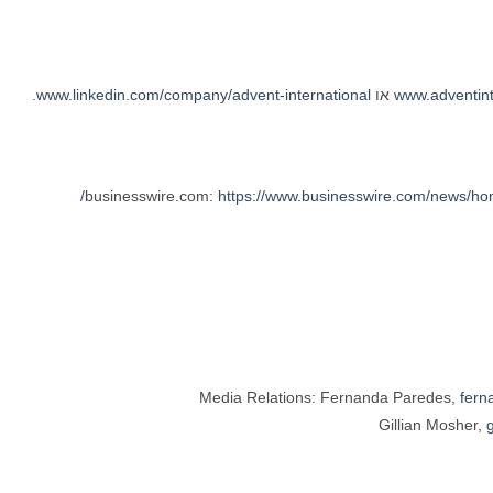
www.adventint
או
www.linkedin.com/company/advent-international
.
https://www.businesswire.com/news/h
Media Relations: Fernanda Paredes,
fern
Gillian Mosher,