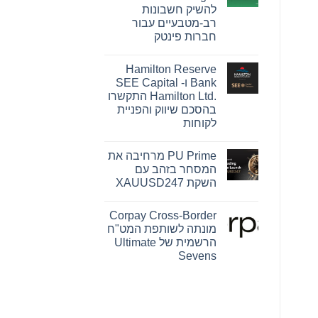
Pink
להשיק חשבונות
Changing
Lives®‎
רב-מטבעיים עבור
של
חברות פינטק
מרי
קיי
אין
הופכת
תגובות
חזון
Hamilton Reserve
על
להשפעה
OpenFX
Bank ו- SEE Capital
מדידה
רוכשת
עבור
Hamilton Ltd.‎ התקשרו
את
נשים
Global
בהסכם שיווק והפניית
ברחבי
Ledger
העולם
לקוחות
כדי
להשיק
אין
חשבונות
תגובות
רב-מטבעיים
PU Prime מרחיבה את
על
עבור
Hamilton
המסחר בזהב עם
חברות
Reserve
פינטק
השקת XAUUSD247
Bank
ו-
אין
SEE
תגובות
Capital
Corpay Cross-Border
על
Hamilton
PU
מונתה לשותפת המט"ח
Ltd.‎
Prime
התקשרו
הרשמית של Ultimate
מרחיבה
בהסכם
את
Sevens
שיווק
המסחר
והפניית
אין
בזהב
לקוחות
עם
תגובות
על
השקת
Corpay
XAUUSD247
Cross-
Border