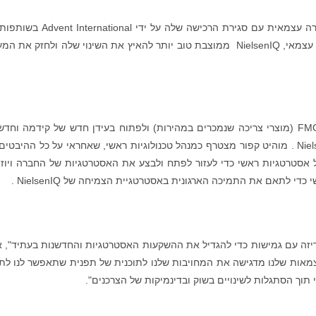
NielsenIQ התחילה היום את הפרק הבא שלה כחברה עצמאית עם סגירת הרכישה שלה על ידי l
היו"ר הפעיל והמנכ"ל הנכנס ג‘יימס "ג‘ים" פק. כעסק עצמאי, NielsenIQ ממוצבת טוב יותר להאיץ את השינוי שלה ולחזק א
כדי לנוע קדימה כמובילה אולטימטיבית בענף ה-FMCG (מוצרי צריכה שנמכרים במהירות) ולפתוח בעידן חדש של קידמה וח
טכנולוגיות, שלושה מנהלים חדשים יצטרפו ל-NielsenIQ . מוהיט קפור מצטרף כמנהל טכנולוגיות ראשי, שאחראי על כל ההיב
ל אסטרטגיות ראשי כדי לעזור לפתח ולבצע את האסטרטגיות של החברה ויוז
י לתאם את התמיכה הארגונית באסטרטגיית הצמיחה של NielsenIQ .
 שותפה זריזה עם גמישות כדי להגדיל את ההשקעות האסטרטגיות והחדשנות בעתיד", 
היו"ר הפעיל והמנכ"ל של NielsenIQ . "העצמאות שלנו מדגישה את המחויבות שלנו לתוכנית של תפנית שתאפשר לנו 
 תוך הסתגלות לשינויים בשוק ובדינמיקות של הצרכנים".