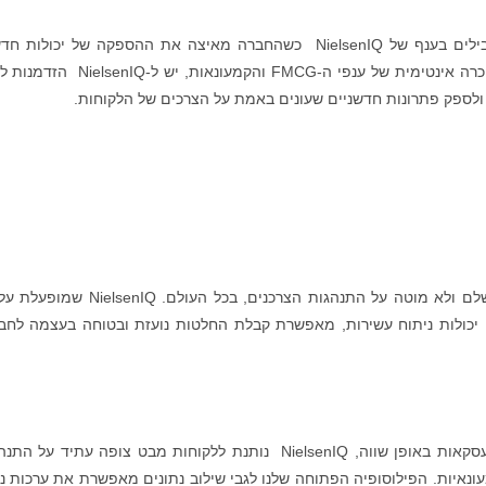
הלקוחות יוכלו להמשיך להסתמך על הנתונים המובילים בענף של NielsenIQ כשהחברה מאיצה את ההספקה של יכולו
ומשכללת את הפעילות שלה. כשותפה אמינה עם הכרה אינטימית של ענפי ה-FMCG והקמעונאות, י
לספק פתרונות חדשניים שעונים באמת על הצרכים של הלקוחות.
NielsenIQ היא המובילה בהספקת המבט הכי מושלם ולא מוטה על התנהגות הצרכנים, בכל העולם. 
י יכולות ניתוח עשירות, מאפשרת קבלת החלטות נועזת ובטוחה בעצמה לחב
באמצעות ערכות נתונים מקיפות ומדידה של כל העסקאות באופן שווה, NielsenIQ נותנת ללקוחות מבט צופה עתיד ע
נאיות. הפילוסופיה הפתוחה שלנו לגבי שילוב נתונים מאפשרת את ערכות נת