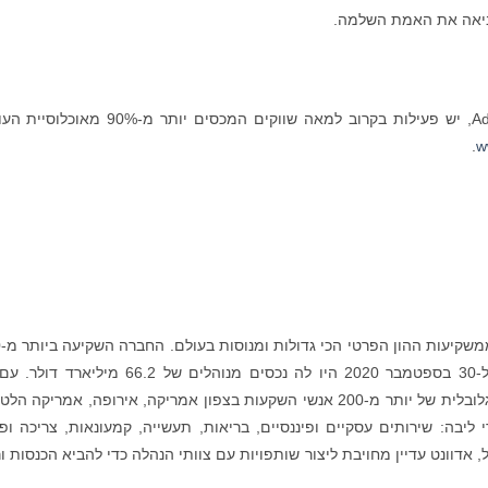
ל-NielsenIQ , חברה בתיק של Advent International, יש פעילות בקרוב למאה שווקים המכסים יותר מ-
.
w
nal
משרדים ב-12 מדינות, אדוונט הקימה צוות משולב גלובלית של יותר מ-200 אנשי השקעות בצפון אמריקה, אירופה, אמריקה
ה: שירותים עסקיים ופיננסיים, בריאות, תעשייה, קמעונאות, צריכה ופנ
השקעות בינ"ל, אדוונט עדיין מחויבת ליצור שותפויות עם צוותי הנהלה כדי להביא הכנסות ו