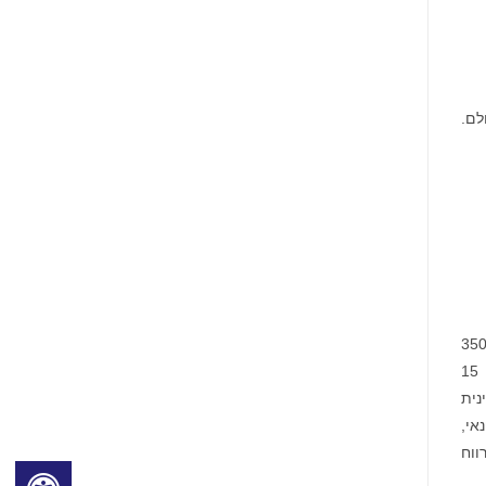
90% מאוכלוסיית העולם.
Advent Internatio שהוקמה ב-1984 היא אחת ממשקיעות ההון הפרטי הכי גדולות ומנוסות בעולם. החברה השקיעה ביותר מ-350
עסקאות של השקעות פרטיות ב-41 מדינות, ונכון ל-30 בספטמבר 2020 היו לה נכסים מנוהלים של 66.2 מיליארד דולר. עם 15
 הלטינית
אי,
רווח