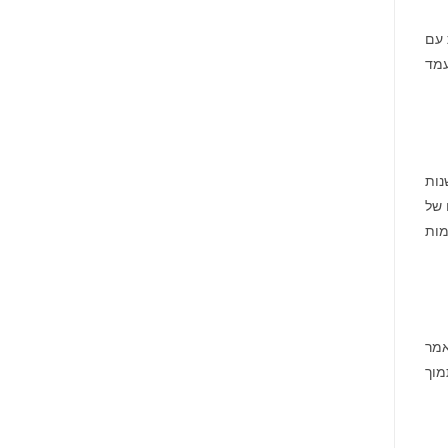
מונתה
לשותפת
המט"ח
Advent Internationa בשותפות עם
הרשמית
של
ת המעמד
Ultimate
Sevens
דשנות
טים של
מות
אמר
לתמוך