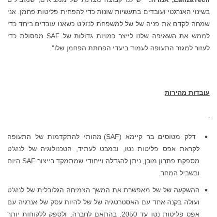
בשינוי האנרגטי ועובדים בתעשיות שונות כדי להפחית פליטות פחמן. אני
שמחה לקדם את פניה של של למשפחת לנזג‘ט כשאנו עובדים ביחד כדי
לממש את השאיפה שלנו לייצר כמויות גדולות של SAF מפסולת כדי
לעזור למגזר התעופה לעמוד ביעדי הפחתת הפחמן שלו".
עובדות מהירות
דלק מטוסים בר קיימא (SAF) מהותי להתקדמות של התעופה
לקראת אפס פליטות נטו, ובמבט לעתיד, הטכנולוגיה של לנזג‘ט
מספקת פתרון מוכן, ניתן להגדלה וייחודי שמתמקד בייצור SAF היום
ובשביל המחר.
ההשקעה של של מאפשרת את המשך הצמיחה הגלובלית של לנזג‘ט
ועולה בקנה אחד עם האסטרטגיה של של להיות עסק של אנרגיה עם
אפס פליטות נטו עד 2050, בהתאם לחברה, ולספק ללקוחות יותר