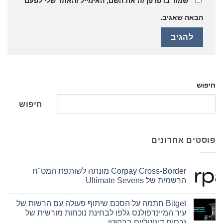
שמור בדפדפן זה את השם, האימייל והאתר שלי לפעם
הבאה שאגיב.
חיפוש
חיפוש
פוסטים אחרונים
Corpay Cross-Border מונתה לשותפת המט"ח
הרשמית של Ultimate Sevens
אין
תגובות
Bitget חתמה על הסכם שיתוף פעולה עם הרשות של
על
Corpay
עיר המיינדפולנס גלפו לבחינת נוכחות מורשית של
Cross-
נכסים דיגיטליים בבהוטן
Border