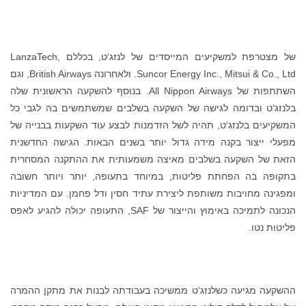
של מצטרפת למשקיעים המייסדים של לנזג‘ט, בכללם LanzaTech,
Suncor Energy Inc., Mitsui & Co., Ltd. ולאחרונה British Airways, וגם
השתתפות של All Nippon Airways. בנוסף להשקעה הראשונית שלה
בלנזג‘ט ובדומה לגישה של השקעה בשלבים שמשתמשים בה לגבי כל
המשקיעים בלנזג‘ט, תהיה לשל הזדמנות לבצע עוד השקעות בבנייה של
מפעלי ייצור בקנה מידה גדול יותר בשנים הבאות. הגישה החדשנית
הזאת של השקעה בשלבים מאיצה משמעותית את ההתקנה המסחרית
בתקופה בה הפחתת פליטות, במיוחד בתעופה, יותר ויותר חשובה
ומפגינה מחויבות משותפת ליצירת עתיד חסין ודל פחמן. עם המדיניות
הנכונה לתמיכה באימוץ והייצור של SAF, התעופה יכולה להגיע לאפס
פליטות נטו.
ההשקעה מגיעה כשלנזג‘ט ממשיכה בעבודתה לבנות את מתקן ההמרה