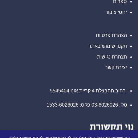
ספרים
על
הערכות
יחסי ציבור
תוחלת
חיים
קצרות
של
חברת
Lapetus
הצהרת פרטיות
והטעתה
משקיעים
תקנון שימוש באתר
הצהרת נגישות
יצירת קשר
רחוב החבצלת 4 קריית אונו 5545404
טל': 03-6026026 פקס: 1533-6026026
אנו משתמשים בקובצי Cookie כדי להבטיח שנספק לך את חוויית הגלישה