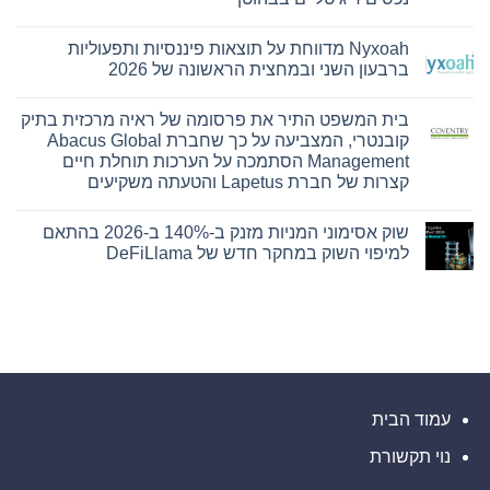
מונתה
אין
לשותפת
תגובות
המט"ח
Nyxoah מדווחת על תוצאות פיננסיות ותפעוליות
על
הרשמית
Bitget
ברבעון השני ובמחצית הראשונה של 2026
של
חתמה
Ultimate
על
אין
Sevens
הסכם
תגובות
בית המשפט התיר את פרסומה של ראיה מרכזית בתיק
על
שיתוף
פעולה
Nyxoah
קובנטרי, המצביעה על כך שחברת Abacus Global
עם
מדווחת
Management הסתמכה על הערכות תוחלת חיים
על
הרשות
של
תוצאות
קצרות של חברת Lapetus והטעתה משקיעים
עיר
פיננסיות
אין
ותפעוליות
המיינדפולנס
גלפו
ברבעון
תגובות
שוק אסימוני המניות מזנק ב-140% ב-2026 בהתאם
על
השני
לבחינת
בית
נוכחות
ובמחצית
למיפוי השוק במחקר חדש של DeFiLlama
המשפט
מורשית
הראשונה
התיר
של
של
אין
את
2026
נכסים
תגובות
על
פרסומה
דיגיטליים
של
שוק
בבהוטן
ראיה
אסימוני
המניות
מרכזית
מזנק
בתיק
קובנטרי,
ב-140%
ב-2026
המצביעה
על
בהתאם
כך
למיפוי
עמוד הבית
השוק
שחברת
במחקר
Abacus
נוי תקשורת
חדש
Global
של
Management
הסתמכה
DeFiLlama