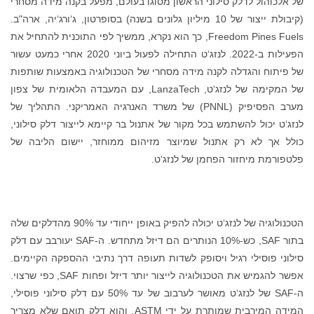
של אלכוהול לדלק סילוני הראשון מסוגו בעולם, מפעל בקנה מידה מסחרי
(קיבולת ייצור של 10 מיליון גלונים בשנה) בסופרטון, ג‘ורג‘יה, ארה"ב.
Freedom Pines Fuels, כך הוא נקרא, ממשיך לפי התוכנית להתחיל את
הפעילות ב-2022. לנזג‘ט התחילה לפעול ביוני 2020 אחרי כמעט עשור
של פיתוח והגדלה לקנה מידה מסחרי של הטכנולוגיה באמצעות שותפות
של המקימה של לנזג‘ט, LanzaTech, עם המעבדה הלאומית של צפון
מערב הפסיפיק (PNNL) של משרד האנרגיה האמריקני. התהליך של
לנזג‘ט יכול להשתמש בכל מקור של אתנול בר קיימא לייצור דלק סילוני,
כולל אך לא רק אתנול שמיוצר מזיהום ממוחזר, יישום הליבה של
פלטפורמת מיחזור הפחמן של לנזג‘ט.
הטכנולוגיה של לנזג‘ט יכולה להפיק באופן ייחודי עד 90% מהדלקים שלה
בתור SAF, כש-10% הנותרים הם דיזל מתחדש. ה-SAF יעורבב עם דלק
סילוני פוסילי רגיל ויסופק לשדות תעופה דרך נתיבי ההספקה הקיימים.
אפשר להגמיש את הטכנולוגיה לייצור יותר דיזל ופחות SAF, כפי שרצוי.
ה-SAF של לנזג‘ט מאושר לערבוב של עד 50% עם דלק סילוני פוסילי,
המידה המירבית שמותרת על ידי ASTM, והוא דלק תואם שלא מצריך