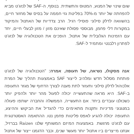
שום שינוי של המנוע, המטוס והתשתית. בנוסף, ה-SAF של לנזג‘ט מביא
להפחתה של יותר מ-70% בפליטת גזי חממה על בסיס של מחזור חיים,
בהשוואה לדלק סילוני פוסילי רגיל. הרב צדדיות של האתנול והמיקוד
במקורות דלי פחמן, מבוססי פסולת שאינם מזון / מזון לבעלי חיים, יחד
עם הזמינות הגלובלית של אתנול, הופכים את הטכנולוגיה של לנזג‘ט
לפתרון רלבנטי ומתמיד ל-SAF.
אנה מסקולו, נשיאה, של תעופה, אמרה:
"הטכנולוגיה של לנזג‘ט
פותחת מסלול חדש ומלהיב לייצור SAF באמצעות תהליך של המרת
אלכוהול לדלק סילוני ותעזור לתת מענה לצורך הדחוף של מגזר התעופה
ב-SAF. היא מראה שהתעשייה יכולה לפעול מהר יותר ולהפיק יותר
כשכולנו עובדים ביחד. אם התעשייה, הממשלה והחברה ישתפו פעולה
במנגנוני מדיניות ותקנות מתאימים כדי להגדיל את הביקוש וההיצע,
התעופה יכולה להגיע לאפס פליטות פחמן נטו. ההתאמה האסטרטגית
עם לנזג‘ט מרגשת. באמצעות המיזם המשותף שלנו Raízen בברזיל,
אנחנו מייצרים ביו אתנול יותר מעשר שנים, וכבר הדגמנו ייצור של אתנול