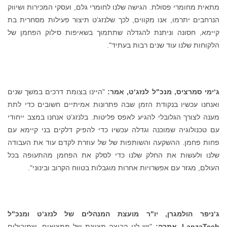
מתאית מחומרי פסולת. הגישה שלנו לחומרי גלם, ועסקי המכירות ושיווק
הנרחבים יתרמו, אנו מקווים, לכך שלנזג‘ט תיצור פעילות מסחרית בת
קיימא, חסונה וניתנת להגדלה שתתמוך בשאיפות סילוק הפחמן של
הלקוחות שלנו עוד שנים רבות בעתיד".
ג‘ימי סמרציס, מנכ"ל לנזג‘ט, אמר:
"היינו בצומת דרכים במשך שנים
ואנחנו עכשיו בנקודת הזמן שבה פתרונות אמיתיים חשובים כדי לתת
מענה לצורך הגלובלי להגיע לאפס פליטות. בלנזג‘ט אנחנו במצב ייחודי
עם טכנולוגיה שמוכנה וגדלה עכשיו כדי להפיק דלקים בני קיימא עם
פחות פחמן. ההשקעה והשותפות של של עוזרת לקדם עוד את העבודה
שלנו ולעשות את החלק שלנו כדי לסלק את הפחמן מהתעופה בכל
העולם, מגזר עם אפשרויות אחרות מוגבלות בטווח הקרוב ובינוני".
ג‘ניפר הולמגרן, יו"ר מועצת המנהלים של לנזג‘ט ומנכ"ל
LanzaTech
, אמרה:
"יש לנו קבוצה מצוינת של ממציאים, שמובילים