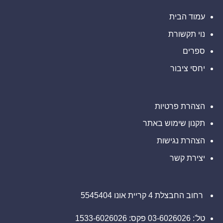
משרד
סבלתם
ELWT),
רוזן
הפסדים
אתם
עורכי
ב-
עמוד הבית
מוזמנים
דין
Barclays
ליצור
בנוגע
PLC
קשר
לזכויותיכם
נוי תקשורת
(NYSE:
עם
BCS),
משרד
אתם
ספרים
רוזן
מוזמנים
עורכי
ליצור
דין
יחסי ציבור
קשר
בנוגע
עם
לזכויותיכם
משרד
רוזן
עורכי
דין
הצהרת פרטיות
בנוגע
לזכויותיכם
תקנון שימוש באתר
הצהרת נגישות
יצירת קשר
רחוב החבצלת 4 קריית אונו 5545404
טל': 03-6026026 פקס: 1533-6026026