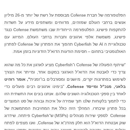
הפלטפורמה של חברת Cofense מבוססת על רשת של יותר מ-26 מיליון
אנשים ברחבי העולם שמזהים, מדווחים ומשתפים מידע על חשדות
להתקפות פישינג. הפלטפורמה הייחודית שבו משתמשת Cofense כנגד
פישינג, משמשת אלפי ארגונים וחברות ברחבי העולם. המיזוג עם
טכנולוגיית ה AI של Cyberfish תהפוך את הפתרון של Cofense לפתרון
האולטמטיבי בתחום – חסימת הודעות הדוא"ל הזדוניות בזמן אמת.
"שיתוף הפעולה של Cofense ו־Cyberfish מציע לארגון את כל מה שהוא
צריך כדי לאבטח את הדוא"ל הארגוני במקום אחד, ומייתר את הצורך
לשימוש בפתרונות יקרים, מיושנים ומסורבלים בו־זמנית
", אומר רוהיט
בלאני, מנכ"ל ומייסד
Cofense
.
"בימינו ארגונים רבים פועלים כדי
לאחד בין ספקי הטכנולוגיה השונים שלהם. אנחנו בונים את התשתית הזו
כדי לתמוך בלקוחות שלנו תוך שמירה על איכות גבוהה של סט המוצרים
בכל פתרון שיבחרו. המהלך הזה כולל את המחויבות המתמשכת של
Cofense לספקי שירות מנוהלים (MSPs) ש־Cyberfish פיתחה. שידרוג
שוק אבטחת הדוא"ל הוא חלק מהדנ"א של Cofense, ואנו מצפים לפתח
יכולות איתור ותגובה להונאות פישינג עבור עוד ארגונים וספקי שירות