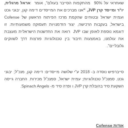
שאחראי על 90% מהתקפות הסייבר בעולם", אומר
אראל מרגלית,
יו"ר ומייסד קרן
JVP
, "
אנו מברכים את המייסדים דימה קגן, יבגני גכט
ועמית ישראל ובטוחים שהקמת מרכז הפיתוח הראשון של Cofense
בישראל, בעקבות הרכישה, יצור הזדמנויות תעסוקה משמעותיות. זו
דוגמא נוספת לאופן שבו JVP רואה את החדשנות הישראלית מעצבת
את עולמנו, באמצעות חיבור בין טכנולוגיות פורצות דרך לשווקים
גלובליים".
סייברפיש נוסדה ב- 2018 ע"י שלושה מייסדים: דימה קגן, מנכ"ל; יבגני
גכט, סמנכ"ל טכנולוגיות; עמית ישראל, סמנכ"ל מכירות. החברה גייסה
השקעת סיד בהובלת קרן JVP ו ופרה סיד מ- Spinach Angels.
אודות
Cofense