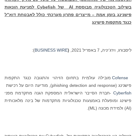
בשילוב הטכנולוגיה מבוססת
AI
של
Cybefish
למניעת הונאות
פישנינג בזמן אמת – מייצרים פתרון מערכתי כולל לאבטחת דוא"ל
כנגד מתקפות פישינג
ליסבורג, וירג‘יניה
,
7 באפריל 2021,
(
BUSINESS WIRE
):
Cofense
מובילה עולמית בתחום הזיהוי והתגובה כנגד התקפות
פישנינג (phishing detection and response), מודיעה היום על רכישת
Cyberfish
-חברת הסייבר הישראלית המספקת הגנה מתקדמת מפני
פישינג ומופעלת באמצעות טכנולוגיות מתקדמות של בינה מלאכותית
(AI) ולמידת מכונה (ML).
השילוב בין הטכנולוגיה החדשנית של Cyberfish עם טכנולוגיית האיתור