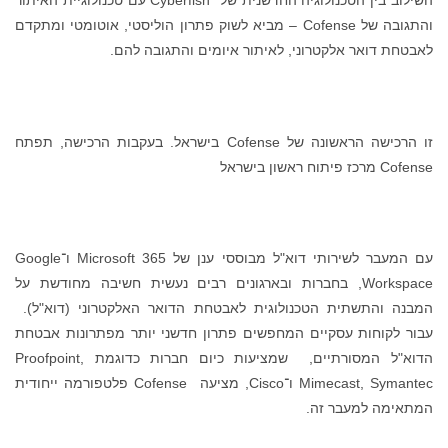
והתגובה של Cofense – מביא לשוק פתרון הוליסטי, אוטומטי ומתקדם
לאבטחת דואר אלקטרוני, לאיתור איומים והתגובה להם.
זו הרכישה הראשונה של Cofense בישראל. בעקבות הרכישה, תפתח
Cofense מרכז פיתוח ראשון בישראל
עם המעבר לשירותי דוא"ל מבוססי ענן של Microsoft 365 ו־Google
Workspace, בחברות ובארגונים רבים נעשית חשיבה מחודשת על
המבנה והתשתית הטכנולוגית לאבטחת הדואר האלקטרוני (דוא"ל).
עבור לקוחות עסקיים המחפשים פתרון חדשני יותר מפתרונות אבטחת
הדוא"ל המסורתיים, שמציעות כיום חברות כדוגמת Proofpoint,
Mimecast, Symantec ו־Cisco, מציעה Cofense פלטפורמה ייחודית
המתאימה למעבר זה.