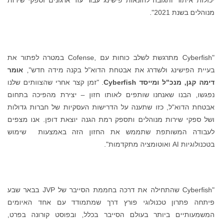
מנוהלים בשנת 2021".
"Cyberfish מתרגשת לשלב כוחות עם ,Cofense במטרה לפתור את
בעיית הפישינג ולשדרג את אבטחת הדוא"ל בקנה מידה חדש",
אומר
דימה קגן, מנכ"ל ומייסד
Cyberfish
. "זמן קצר אחרי שהצוותים שלנו
נפגשו, הבנו שאנחנו שותפים לאותו חזון – יצירת מהפיכה בתחום
אבטחת הדוא"ל, כזו שתענה על הדרישות העסקיות של חברות גדולות
ושל ספקי שירות מנוהלים ותספק רמת הגנה יוצאת דופן. אנו מצפים
לעבודה המשותפת שתממש את החזון הזה באמצעות שימוש
בטכנולוגיות AI ואוטומציה מתקדמות".
"Cyberfish שהתחילה את דרכה בחממת הסייבר של JVP בבאר שבע
פיתחה פתרון טכנולוגי פורץ דרך שמתמודד עם אחד האיומים
המשמעותיים ביותר בעולם הסייבר בכלל, ובפוסט קורונה בפרט,