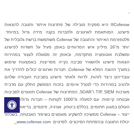
Cofense® היא ספקית מובילה של פתרונות איתור ותגובה להונאות
פישינג, המותאמת לארגונים ולחברות בקנה מידה גדול במיוחד.
פלטפורמת האיתור והתגובה של Cofense משתמשת ברשת גלובלית של
יותר מ־26 מיליון איש המדווחים באופן פעיל על חשדות לפישינג
ומשלבת אוטומציה מתקדמת, ובאופן זה מסוגלת לעצור במהירות
הונאות פישינג ולהשאיר סביבה נקייה מפריצות. באמצעות שימוש
במערך ההגנה המלא של Cofense, חברות וארגונים יכולים להדריך את
עובדיהם כיצד לזהות, לדווח ולאתר פישינג בסביבת העבודה שלהם
ולהגיב במהירות כדי לנטרל איומים. בזכות הממשק החלק עם מרבית
מערכות TIP, SIEM ו־SOAR, הפתרונות של Cofense תואמים לסביבות
אבטחה קיימות. עם למעלה מ־1000 לקוחות – חברות גדולות ברחבי
העולם במגוון תחומים, בכללם ביטחון, אנרגיה, פיננסים, בריאות ומפעלי
ייצור – Cofense ממשיכה להשקיע מאמצים בשיפור האבטחה, בשכלול
יכולת התגובה ובהפחתת הסיכונים. לפרטים:
www.cofense.com