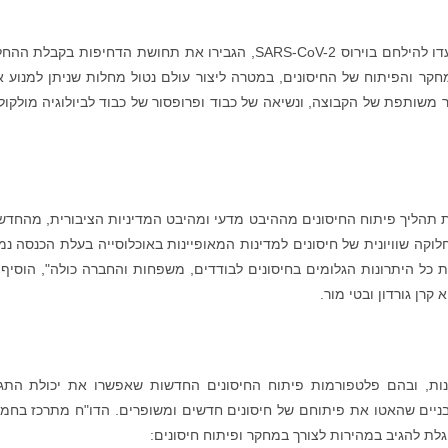
"מגיפת הקורונה והפיתוח המהיר של החיסונים שנועדו להילחם בוירוס SARS-CoV-2, הגבירו את תחושת הדחיפות בקב
ר והפיתוח של החיסונים, במטרה ליצור עולם נטול מחלות שניתן למנוע א
"ר משותפת של הקבוצה, ונשיאה של כבוד ופרופסור של כבוד לביולוגיה מולקול
תהליך פיתוח החיסונים מההיבט מדעי ומהיבט המדיניות הציבורית, מהחדש
ה שוויונית של חיסונים למדינות המאופיינות באוכלוסייה בעלת הכנסה נמ
ת כל היתרונות הגלומים בחיסונים לבודדים, משפחות והחברה כולה", הוסיף 
ונות, ובהם פלטפורמות פיתוח החיסונים החדשות שאפשרו את יכולת התג
מבניים שהאטו את פיתוחם של חיסונים חדשים ומשופרים. הדו"ח מתרכז בחמ
גלת להגיב במהירות לצורך במחקר ופיתוח חיסונים: