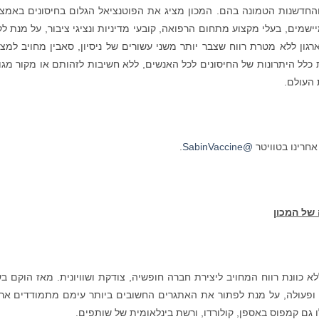
 והחדשנות הטמונה בהם. המכון מציג את הפוטנציאל הגלום בחיסונים באמצ
מיישמים, בעלי מקצוע מתחום הרפואה, קובעי מדיניות ונציגי ציבור, על מנת ל
רגון ללא מטרת רווח שצבר יותר משני עשורים של ניסיון, סאבין מחויב למצ
ת כלל היתרונות של החיסונים לכל האנשים, ללא חשיבות לזהותם או מקור מגו
 העולם.
חרינו בטוויטר
@SabinVaccine
.
 של המכון
ללא כוונת רווח המחויב ליצירת חברה חופשיה, צודקת ושוויונית. מאז הוקם ב
היגות ופעולה, על מנת לפתור את האתגרים החשובים ביותר עימם מתמודדים אר
ולו גם קמפוס באספן, קולורדו, ורשת בינלאומית של שותפים.