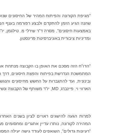
שהנה הגיע הזמן להתקדם ולבצע רפורמה בענף המחק
באמצעות חיסונים", מסרה ד"ר שירלי מ. טילגמן, יו
ומדיניות ציבורית באוניברסיטת פרינסטון.
"הדו"ח הזה מסכם את האופן בו הקבוצה מנתחת את 
המתמשכת הנדרשת בפיתוח והפצת חיסונים, דרך חלוק
ובינונית, ועד להתגברות על החשש מחיסונים והנגש
הארווי וי. פיינברג, MD, יו"ר משותף של הקבוצה ונשיא קרן גורדון ובטי מור.
למרות הגעה להישגים ראויים לציון בשנים האחר
המהירה לקורונה, נותרו עדיין אתגרים ומחסומים 
"רעיונות גדולים", השואפים לעודד גישה יעילה המסו