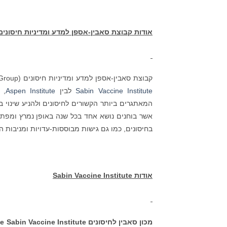
אודות קבוצת סאבין-אספן למדע ומדיניות חיסונים
קבוצת סאבין-אספן למדע ומדיניות חיסונים (The Sabin-Aspen Vaccine Science & Policy Group), שותפות שנוסדה ב-2018 בין
Sabin Vaccine Institute
לבין
Aspen Institute
, 
המאתגרים ביותר הקשורים לחיסונים ולהניע שינוי 
אשר בוחנים נושא אחד בכל שנה באופן נמרץ ומפתח
בחיסונים, כמו גם גישות מבוססות-עדויות ומניבות 
אודות
Sabin Vaccine Institute
מכון סאבין לחיסונים
e Sabin Vaccine Institute