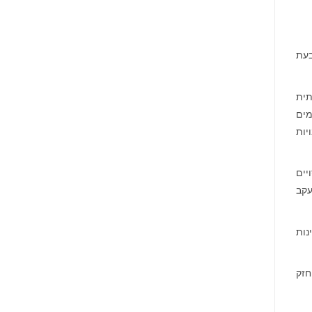
בעת
תית
מים
יות
יים
עקב
נות
חזק