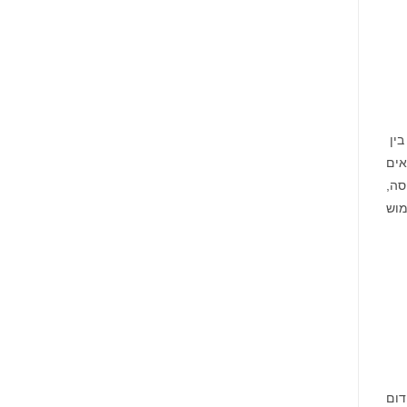
אים
סה,
מוש
דום