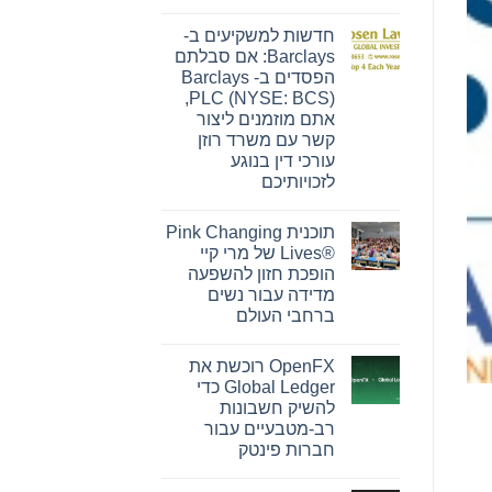
אין
תגובות
חדשות למשקיעים ב-
על
חדשות
Barclays: אם סבלתם
למשקיעים
הפסדים ב- Barclays
ב-
ELWT:
PLC (NYSE: BCS),
אם
אתם מוזמנים ליצור
סבלתם
הפסדים
קשר עם משרד רוזן
ב-
עורכי דין בנוגע
Elauwit
Connection,
לזכויותיכם
Inc.
אין
(נאסד"ק:
תגובות
ELWT),
תוכנית Pink Changing
על
אתם
חדשות
מוזמנים
Lives®‎ של מרי קיי
למשקיעים
ליצור
הופכת חזון להשפעה
ב-
קשר
Barclays:
עם
מדידה עבור נשים
אם
משרד
ברחבי העולם
סבלתם
רוזן
הפסדים
עורכי
אין
ב-
דין
תגובות
Barclays
בנוגע
OpenFX רוכשת את
על
PLC
לזכויותיכם
תוכנית
Global Ledger כדי
(NYSE:
Pink
BCS),
להשיק חשבונות
Changing
אתם
Lives®‎
רב-מטבעיים עבור
מוזמנים
של
ליצור
חברות פינטק
מרי
קשר
קיי
אין
עם
הופכת
תגובות
משרד