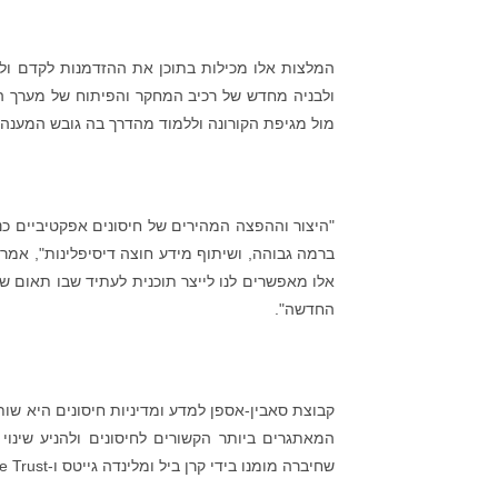
המלצות אלו מכילות בתוכן את ההזדמנות לקדם ולה
ולבניה מחדש של רכיב המחקר והפיתוח של מערך ה
מול מגיפת הקורונה וללמוד מהדרך בה גובש המענה 
"היצור וההפצה המהירים של חיסונים אפקטיביים כנג
אלו מאפשרים לנו לייצר תוכנית לעתיד שבו תאום של
החדשה".
קבוצת סאבין-אספן למדע ומדיניות חיסונים היא שו
המאתגרים ביותר הקשורים לחיסונים ולהניע שינו
שחיברה מומנו בידי קרן ביל ומלינדה גייטס ו-Wellcome Trust.