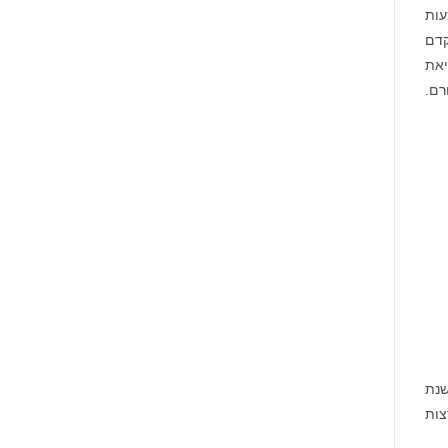
עות
קדם
יאת
רם.
שנת
צות