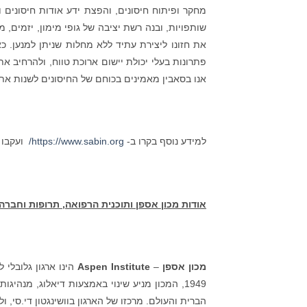
מחקר ופיתוח חיסונים, והפצת ידע אודות חיסונים
שותפויות, ובנה רשת יציבה של גופי מימון, יזמים, 
את חזונו ליצירת עתיד ללא מחלות שניתן למנען. כא
פתרונות בעלי יכולת יישום ארוכת טווח, ולהרחיב א
אנו בסאבין מאמינים בכוחם של החיסונים לשנות את
למידע נוסף בקרו ב-
https://www.sabin.org/
ועקבו א
אודות מכון אספן ותוכנית הרפואה, תרופות וחברה
מכון אספן
–
Aspen Institute
הינו ארגון גלובלי 
1949, המכון מניע שינוי באמצעות דיאלוג, מנ
הברית והעולם. מרכזו של הארגון בוושינגטון די.סי, 