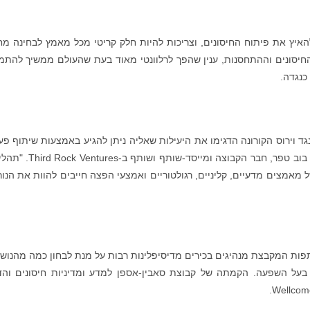
איץ את פיתוח החיסונים, וצריכות להיות חלק קריטי מכל מאמץ לבחינה מ
חיסונים וההתחסנות, ענין שהפך לרלוונטי מאוד בעת שהעולם ממשיך להתמ
כנגדה.
ד וירוס הקורונה הדגימו את היעילות שאליה ניתן להגיע באמצעות שיתוף פע
ברמה גבוהה, ושיתוף מידע חוצה דיסיפלינות", אמר בוב טפר, חבר הקבוצה ומייסד-ש
 מאמצים מדעיים, קליניים, רגולטוריים ואמצעי הפצה חייבים להוות את הנו
תפות המקבצת מנהיגים בכירים מדיסיפלינות רבות על מנת לבחון כמה מהנוש
י בעל השפעה. הקמתה של קבוצת סאבין-אספן למדע ומדיניות חיסונים והד