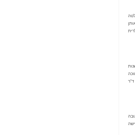
לת ההחלטה
ותן
רית
נות
וכה
ד"ר
ובה
ישה