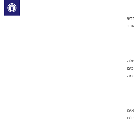
חדש
ודד
ולה
ותף ושותף ב-Third Rock Ventures. "תהליכים
רמה
אים
ו"ח