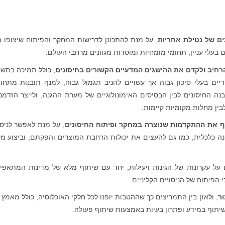
ים של נטילת אחריות
, על מנת להתכונן לדרישות המחקר והפיתוח שיצופו 
עלי עניין, תחומי מומחיות ומוסדות מגוונים מרחבי העולם.
חיב ולקדם את ההישגים המדעיים הקשורים בחיסונים
, כולל תמיכה בתש
דיים בעלי סיכון גבוה אך עשויים להניב תגמול גבוה, למנף תובנות מתחו
נה החיסונים לבין הבסיסים האימונולוגיים של מערת ההגנה, ולייצר הזדמנו
בין מחלות מקומיות קיימות.
ף את ההתקדמות שנוצרה במחקר ופיתוח החיסונים
, על מנת לאפשר לניסו
נה כלכלית, כמו גם להעצים את יכולות הרחבת המוצרים והפקתם, וביצוע מ
 על עקרונות של הגינות ויעילות, יחד עם שיתוף מלא של מדינות המתאפיי
 הפיתוח של הניסויים הקליניים.
ר
, ולאזן בין התמריצים כך שההטבות יופנו לכל חלקי האוכלוסיה, כולל מאמץ 
יתוף במידע ופתרון בעיות באמצעות שיתוף פעולה.