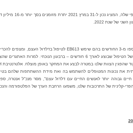
מאזן פיננסי יציב: אנטרה חיזקה את המאזן הכספי שלה, המציג נכון ל-31 במרץ 2021 ית
ני של שנת 2022.
"אנו מרוצים מאוד מהיעילות שהוצגה בנתונים שנאספו מ-3 החודשים בהם שימש EB613 לטיפול בדלדול העצם, ומצפים
תוצאות בחינת דחיסות המינרלים (BMD) הסופיות של הטיפול שבוצע לאורך 6 חודשים – ברבעון הנוכחי. למרות האתגרי
הקורונה, אני מלא הו
ותית את נכונות המטופלים להשתמש בה ואת מידת ההשתתפות שלהם בטיפ
יים גבוהה יותר לאנשים החיים עם דלדול עצם", מסר מנכ"ל אנטרה, ספי
 הפרי-קלינית של התרכובות שלנו, משמעו הרחבת הערך של הפלטפורמה והנכ