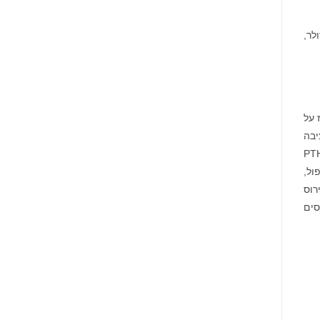
רת מזומנים בסך יותר מ-16 מיליון דולר,
 להכריז על
ם שהציבה
קרה למטופלים, לחוקרים ולמיקוד שהפגין הצוות שלנו במטרה לבצע את המחקר באופן מוצלח. אלטרנטיבת PTH
ול,
רוס
סים