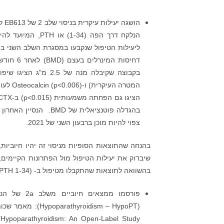
הנלקח דרך הפה (4
צפוי להיות מוכן ברבעון השני של 2021.
בהשוואה לתוצאות שהתקבלו מטיפול ב- Forteo® (SC PTH 1-34), ויגדיל את הסיכוי שהוא יאושר במסלול 505 (b) (2) הרגולטורי.