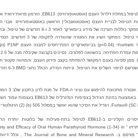
הושגה יעילות עיקרית בניסוי שלב 2 של EB613 לטיפול במחלת דלדול העצם (אוסטאופורוזיס): EB613, הורמון פ
1-3) או PTH, המיועד להיות הטיפול לבניית העצם (אוסטאואנבולי) הראשון באוסטאופורוזיס. אבני 
ליעילות הטיפול שנקבעו במסגרת השלב השני במחקר כוללות הערכה של מידע ביומארקר לאחר 3 ו-6 חודשים 
דחיסות המינרלים בעצם (BMD) לאחר 6 חודשי טיפול. המחקר השיג את המטרה שהוגדרה לתקופה 
בקבוצה שקיבלה מנה של 2.5 מ"ג הציגו שיפור משמעותי (04
המטרה ה
הציגו גם הפחתה משמעותית (p<0.015) ב-CTX, סמן ספיגה בעצם המקושר להפחתה בקצב פירוק העצם, והמהווה פקטור
בהגדלה פוטנציאלית של BMD. הנסיין האחרון שנרשם לניסוי השלים
בהנחה שהתוצאות הסופיות מניסוי זה יהיו חיוביות, אנטרה מתכוונת לה
שיבדוק את יעילות הטיפול מול הפתרונות הקיימים, באמצעות בחינת הגידול בצפיפות המינרלית של EB613
פורסמו ממצאים חיוביים משלב 2a של הניסויים הקליניים ב-EB612 לטיפול בתת-פעילות של בלוטות יותר
(Hypoparathyroidism – HypoPT): מאמר שכותרתו " y and Efficacy of Oral Human Parathyroid Hormone (1-34) in
Hypoparathyroidism: An Open-Label Study" פורסם ב- nal of Bone and Mineral Research