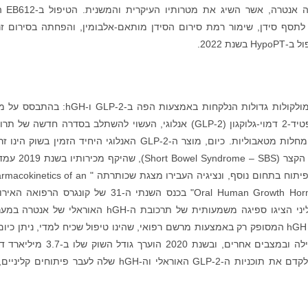
ממצאים משלב 2a של המחקר הקליני
סף סידן, שימור רמת סירום הסידן מותאם-אלבומין, והפחתה בסירום זר
תוצאות מעודדות בשימוש בפלטפורמת שילוח מולקולות גדולות הנלקחות באמצעות הפה ב-GLP-2 ו
פרי-קליני חיובי, אנטרה יזמה תוכנית מחקר לפפטיד-2 דמוי-גלוקגון (GLP-2) אנלוגי, העשוי להשתלב בסדרה חדשה ש
לטיפול במגוון רחב של בעיות במערכת העיכול ומחלות מטאבוליות. כיום, מוצר ה-GLP-2 האנלוגי היחיד הזמין בשוק
הניתנת פעם אחת ביום לטיפול בתסמונת המעי הקצר (drome – SBS
574 מיליון דולר. אנטרה הציגה גם יעילות של הפיתוח בתחום נוסף, ונציגיה העבירו מצגת שכותרתה " of an
Oral Human Growth Hormone (hGH) Formulation in Rats and Mice" בכנס השנתי ה-31 של קונגרס הר
אפריל. דגימות פלזמה שנותחו במחקר הפרי-קליני הציגו ספיגה משמעותית של תרכובת ה-hGH האוראלי של
העיכול, וחשיפה סיסטמית משמעותית לתרופה. hGH המסופק רק באמצעות מרשם רפואי, שהינו טיפול שכיח למדי, ניתן כי
בהזרקה תת-עורית לטיפול במחסור בהורמון גדילה ובמצבים אחרים, ובשנת 2020 הוערך גודל 
אנטרה בוחנת כעת אסטרטגיות שונות על מנת לקדם את תוכניות ה-GLP-2 האוראלי וה-hGH שלה לעבר פיתוחים 