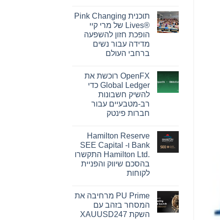
אין
תגובות
תוכנית Pink Changing
על
חדשות
Lives®‎ של מרי קיי
למשקיעים
הופכת חזון להשפעה
ב-
Barclays:
מדידה עבור נשים
אם
ברחבי העולם
סבלתם
הפסדים
אין
ב-
תגובות
Barclays
OpenFX רוכשת את
על
PLC
תוכנית
Global Ledger כדי
(NYSE:
Pink
BCS),
להשיק חשבונות
Changing
אתם
Lives®‎
רב-מטבעיים עבור
מוזמנים
של
ליצור
חברות פינטק
מרי
קשר
קיי
אין
עם
הופכת
תגובות
משרד
חזון
Hamilton Reserve
על
רוזן
להשפעה
OpenFX
עורכי
Bank ו- SEE Capital
מדידה
רוכשת
דין
עבור
Hamilton Ltd.‎ התקשרו
את
בנוגע
נשים
Global
לזכויותיכם
בהסכם שיווק והפניית
ברחבי
Ledger
העולם
לקוחות
כדי
להשיק
אין
חשבונות
תגובות
רב-מטבעיים
PU Prime מרחיבה את
על
עבור
Hamilton
המסחר בזהב עם
חברות
Reserve
פינטק
השקת XAUUSD247
Bank