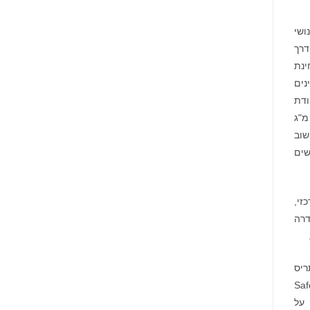
ראת‘ירואיד אנושי
הדרך
של טיפול, ובחינת
של 3 חודשים. הנסיינים
p<0.) בביומארקרים המתייחסים למבנה העצם P1NP (נקודת
עיקרית) ו-Osteocalcin (p<0.006) לעומת עמדת הפתיחה, בהשוואה לפלציבו. נסיינים בקבוצה שקיבלה מנה של 2.5 מ"ג
 חשוב
 את הטיפול, וניתוח המידע הכולל נתוני BMD ל-6 חודשים
יפגש עם נציגי ה-FDA על מנת לדון בתכנון שלב 3 המרכזי,
 בעצמות עמוד השדרה
ת התריס
Safet
The Jour , וכלל דיווח על