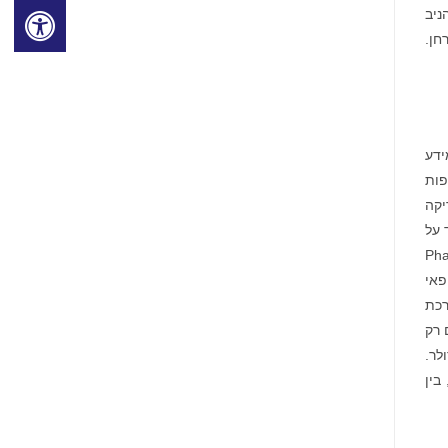
 שביצעה אנטרה, אשר השיג את מטרותיו העיקרית והמשנית. הטיפול ב-EB612 הניב
חן.
-hGH: בהתבסס על מידע
ל תרופות
 הינו זריקה
Short Bowel Syn), שהיקף מכירותיו בשנת 2019 עמד על
Pharmacokinetics 
פואה האירופאי
 אנטרה במערכת
ום רק
השוק שלו ב-3.7 מיליארד דולר.
קליניים, בין