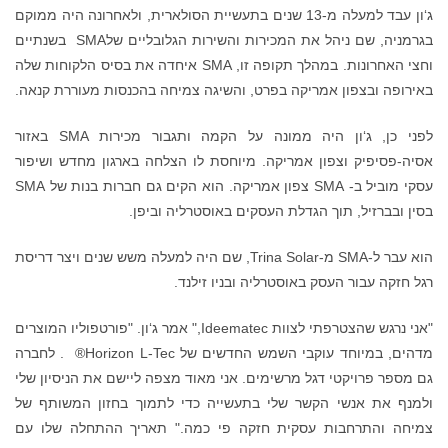
ג‘ון עבד למעלה מ-13 שנים בתעשיית הסולארית, ולאחרונה היה ממוקם
בגרמניה, שם ניהל את המכירות והשירות הגלובליים שלSMA בשנתיים
וחצי האחרונות. במהלך תקופה זו, SMA איחדה את בסיס הלקוחות שלה
באירופה ובצפון אמריקה בפרט, והשיגה צמיחה בהכנסות מעוררת קנאה.
לפני כן, ג‘ון היה ממונה על הקמה ותגבור מכירות SMA באזור
אסיה-פסיפיק וצפון אמריקה. מיוחסת לו הצלחה בארגון מחדש ושיפור
עסקי מוביל ב- SMA צפון אמריקה. הוא הקים גם חברות בנות של SMA
בסין ובברזיל, תוך הגדלת העסקים באוסטרליה וביפן.
הוא עבר ל-SMA מ-Trina Solar, שם היה למעלה משש שנים ויצר דריסת
רגל חזקה עבור העסק באוסטרליה ובניו זילנד.
"אני נרגש שהצטרפתי לצוות Ideematec," אמר ג‘ון. "פורטפוליו המוצרים
מדהים, במיוחד עוקבי השמש החדשים של Horizon L-Tec® . לחברה
גם מספר פרויקטי דגל מרשימים. אני מאוד מצפה ליישם את הניסיון שלי
ולמנף את אנשי הקשר שלי בתעשייה כדי לתמוך בחזון המשותף של
צמיחה והתרחבות עסקית חזקה פי כמה." תאריך ההתחלה שלו עם