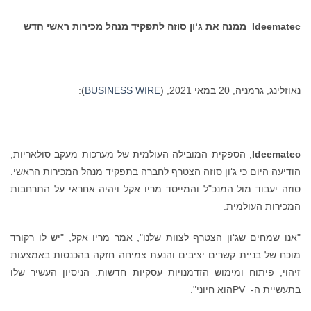
Ideematec
ממנה את ג‘ון סוזה לתפקיד מנהל מכירות ראשי חדש
נאוזלינג, גרמניה, 20 במאי 2021, (
BUSINESS WIRE
):
Ideematec
, הספקית המובילה העולמית של מערכות מעקב סולאריות,
הודיעה היום כי ג‘ון סוזה הצטרף לחברה בתפקיד מנהל המכירות הראשי.
סוזה יעבוד מול המנכ"ל והמייסד מריו אקל ויהיה אחראי על התרחבות
המכירות העולמית.
"אנו שמחים שג‘ון הצטרף לצוות שלנו", אמר מריו אקל, "יש לו רקורד
מוכח של בניית קשרים יציבים והנעת צמיחה חזקה בהכנסות באמצעות
זיהוי, פיתוח ומימוש הזדמנויות עסקיות חדשות. הניסיון העשיר שלו
בתעשיית ה- PVהוא חיוני".