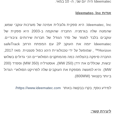
Ideematec היה יום שני, ה- 10 במאי.
אודות
Ideematec, Inc
Ideematec, Inc. היא ספקית גלובלית אמינה של מערכות עוקבי שמש,
שהמטה שלה בגרמניה. החברה שהוקמה ב-2003 היא ספקית של
עוקבים בלבד למגזר של סדר הגודל של חברות שירותים ציבוריים.
Ideematec יזמה את העוקב 2P עם המפתח הרחב safeTrack
Horizon™ , שמופעל על ידי טכנולוגיית הינע כפול פטנטית. מאז 2017,
החברה סיפקה בהצלחה כמה מהמתקנים הסולאריים הכי גדולים בשלוש
יבשות, שכוללים את ירדן (250 MW), אוסטרליה (350 MW) וספרד (200
MW). והיא למעשה מספקת את העוקבים שלה לפרויקט הסולארי הגדול
ביותר בקטאר (800MW).
למידע נוסף, בקרו בבקשה באתר
https://www.ideematec.com/
ליצירת קשר: