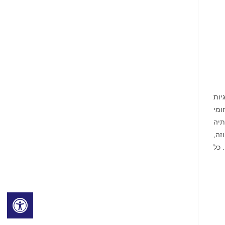
יות
הצוות הרב תחומי
תיה
המרכז שלה בסן חוזה,
קליפורניה. "אינטרמולקולר" והלוגו של אינטרמולקולר הם סימני מסחר רשומים. "HPC" הוא סימן מסחר של .Intermolecular, Inc. כל