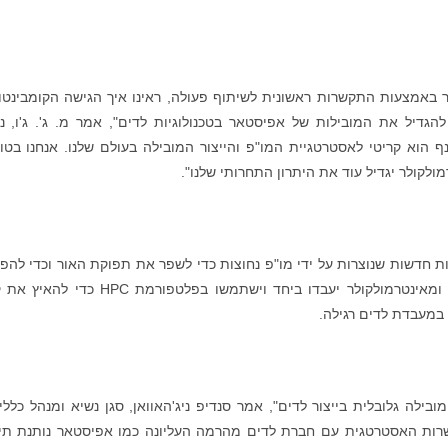
ר באמצעות התקשרות ראשונית לשיתוף פעולה, ראינו איך הגישה הקומבינטו
גדיל את המובילות של אפיסטאר בטכנולוגיות לדים", אמר מ. ג'. ג'ו, נ
הוא קריטי לאסטרטגיית המו"פ והייצור המובילה בעולם שלנו. אנחנו בטו
לקולר יגדיל עוד את היתרון התחרותי שלנו".
ות חדשות שנוצרות על ידי מו"פ נחוצות כדי לשפר את תפוקת האור וכדי להפ
עלויות. צוות רב תכליתי של טכנולוגים מאפיסטאר ומאינטרמולקולר יעבדו ביחד וישתמשו בפלטפורמת 
במעבדת לדים רגילה.
ילה גלובלית בייצור לדים", אמר סנדיפ ניג'האוואן, סגן נשיא ומנהל כללי
שרות האסטרטגית עם חברת לדים מהרמה העליונה כמו אפיסטאר נותנת תי