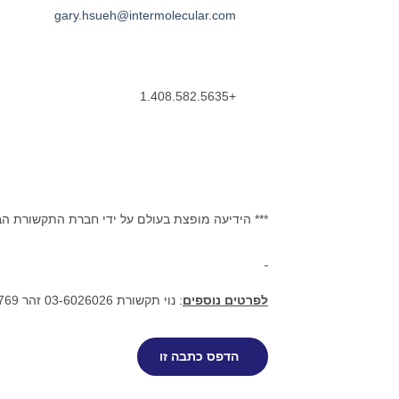
gary.hsueh@intermolecular.com
+1.408.582.5635
*** הידיעה מופצת בעולם על ידי חברת התקשורת ה
לפרטים נוספים
: נוי תקשורת 03-6026026 זהר 052-2641769
הדפס כתבה זו