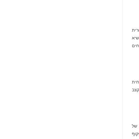
עיר
Nyxoah
המיינדפולנס
מדווחת
גלפו
על
לבחינת
תוצאות
נוכחות
פיננסיות
מורשית
ותפעוליות
של
ברבעון
נכסים
רית
השני
דיגיטליים
ובמחצית
שיא
בבהוטן
הראשונה
של
חים
2026
חית
HPC כדי להאיץ את קצב
 של
קוף