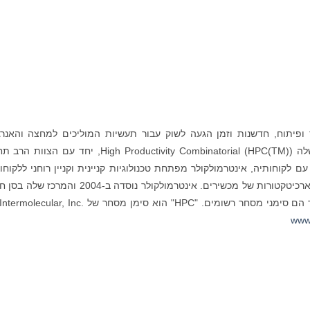
ופיתוח, חדשנות וזמן הגעה לשוק עבור תעשיות המוליכים למחצה והאנרג
הנקיות. הגישה כוללת את הפלטפורמה הקניינית שלה High Productivity Combinatorial (HPC(TM)), יחד עם 
לקוחותיה, אינטרמולקולר מפתחת טכנולוגיות קניינית וקניין רוחני ללקוחו
המתמקדים בחומרים מתקדמים, תהליכים, שילוב וארכיטקטורות של מכשירים. אינטרמולקולר נוסדה ב-2004 ו
www.