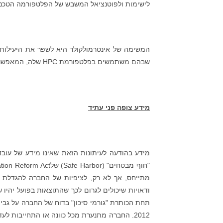
לישימות ולפוטנציאל המשבש של הפלטפורמה הטכנולוגית HPC בלדים, שוק שעדיין יש בו הרבה מקום לצמיחה ולחדשנו
המשימה של אינטרמולקולר היא לשפר את היעילות 
שבהם משתמשים בפלטפורמת HPC שלה, המאפשרת לבצע ניסויי מו"פ במהירויות של עד פי 100 מהשיטות המסורתיות.
מידע צופה פני עתיד
מידע בהודעה לעיתונות הזאת שאינו מידע של עובד
מתייחס, אך לא רק, לציפיות של החברה להגדלת הכ
ודאויות שיכולים לגרום לכך שהתוצאות בפועל יהיו
2012. החברה מתנערת מכל כוונה או התחייבות ל