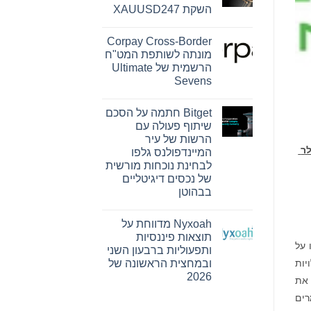
Reserve
השקת XAUUSD247
Bank
ו-
אין
SEE
תגובות
Capital
Corpay Cross-Border
על
Hamilton
PU
מונתה לשותפת המט"ח
Ltd.‎
Prime
התקשרו
הרשמית של Ultimate
מרחיבה
בהסכם
את
Sevens
שיווק
המסחר
והפניית
אין
בזהב
לקוחות
עם
תגובות
Bitget חתמה על הסכם
על
השקת
Corpay
XAUUSD247
שיתוף פעולה עם
Cross-
הרשות של עיר
Border
מונתה
לר
המיינדפולנס גלפו
לשותפת
לבחינת נוכחות מורשית
המט"ח
הרשמית
של נכסים דיגיטליים
של
בבהוטן
Ultimate
Sevens
אין
תגובות
Nyxoah מדווחת על
על
Bitget
תוצאות פיננסיות
חתמה
Ep) ו-Intermolecular, Inc. (Nasdaq:IMI) חתמו על
ותפעוליות ברבעון השני
על
הסכם
יות
ובמחצית הראשונה של
שיתוף
2026
פעולה
ל את
עם
אין
הרשות
מרים
תגובות
של
על