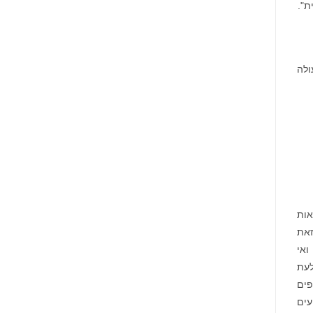
ולה
אות
יתונות זאת
ואי
לעת
חריו על טופס Q-10 לשנת הכספים
עים