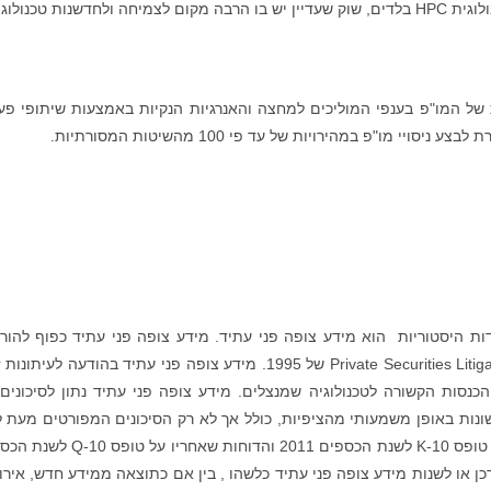
ת טכנולוגית".
של המו"פ בענפי המוליכים למחצה והאנרגיות הנקיות באמצעות שיתופי פע
ות היסטוריות הוא מידע צופה פני עתיד. מידע צופה פני עתיד כפוף להור
"חוף מבטחים" (Safe Harbor) שלPrivate Securities Litigation Reform Act של 1995. מידע צופה פני עתיד בהודעה לע
נסות הקשורה לטכנולוגיה שמנצלים. מידע צופה פני עתיד נתון לסיכונים 
 שונות באופן משמעותי מהציפיות, כולל אך לא רק הסיכונים המפורטים מעת 
תחת הכותרת "גורמי סיכון" בדוח של החברה על גבי טופס K-10 לשנת הכספים 2011 והדוחות שא
עדכן או לשנות מידע צופה פני עתיד כלשהו , בין אם כתוצאה ממידע חדש, אירו