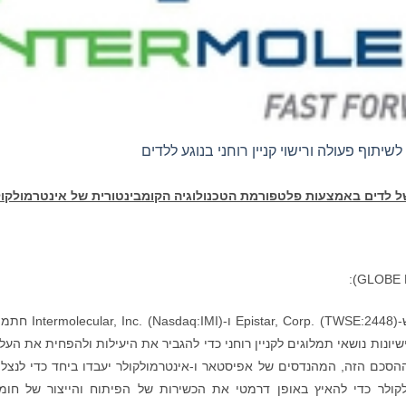
וף פעולה ורישוי קניין רוחני בנוגע ללדים
של לדים באמצעות פלטפורמת הטכנולוגיה הקומבינטורית של אינטרמולקו
Intermolecular, Inc. (Nasdaq:IMI) הודיעה היום ש-istar, Corp. (TWSE:2448
ונות נושאי תמלוגים לקניין רוחני כדי להגביר את היעילות ולהפחית את העלו
סטאר. במסגרת ההסכם הזה, המהנדסים של אפיסטאר ו-אינטרמולקולר יעבדו ביחד כדי לנצ
וגית HPC(TM) של אינטרמולקולר כדי להאיץ באופן דרמטי את הכשירות של הפיתוח והייצור של חו