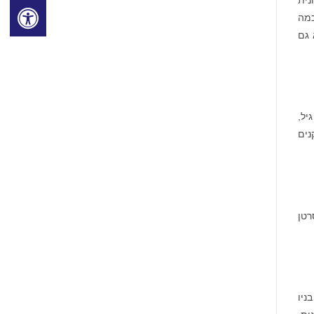
ת כמה
 גם
יל,
נים
רטן
ניו