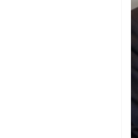
עיר
Nyxoah
המיינדפולנס
מדווחת
גלפו
על
לבחינת
תוצאות
נוכחות
פיננסיות
מורשית
ותפעוליות
של
ברבעון
נכסים
השני
דיגיטליים
ובמחצית
בבהוטן
הראשונה
של
2026