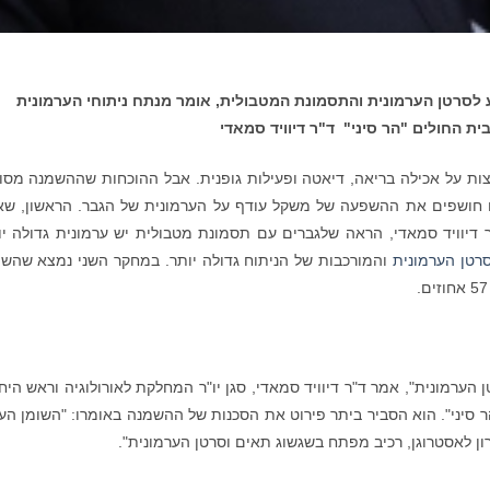
 לסרטן הערמונית והתסמונת המטבולית, אומר מנתח ניתוחי הערמונית
ית החולים "הר סיני" ד"ר דיוויד סמאדי
צות על אכילה בריאה, דיאטה ופעילות גופנית. אבל ההוכחות שההשמנה מסו
חושפים את ההשפעה של משקל עודף על הערמונית של הגבר. הראשון, שא
 דיוויד סמאדי, הראה שלגברים עם תסמונת מטבולית יש ערמונית גדולה יו
רטן הערמונית
והמורכבות של הניתוח גדולה יותר. במחקר השני נמצא שהש
 הערמונית", אמר ד"ר דיוויד סמאדי, סגן יו"ר המחלקת לאורולוגיה וראש היח
"הר סיני". הוא הסביר ביתר פירוט את הסכנות של ההשמנה באומרו: "השומן הע
 לאסטרוגן, רכיב מפתח בשגשוג תאים וסרטן הערמונית".