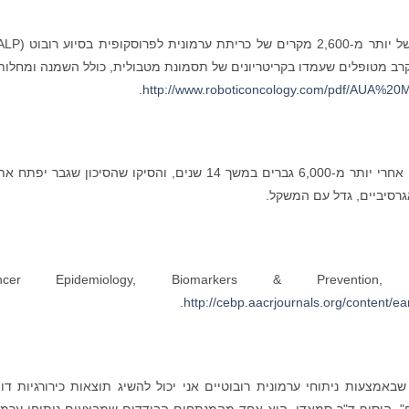
קרב מטופלים שעמדו בקריטריונים של תסמונת מטבולית, כולל השמנה ומחלות
.
http://www.roboticoncology.com/pdf/AUA%20
במחקר אחר באוניברסיטת קולומביה החוקרים עקבו אחרי יותר מ-6,000 גברים במשך 14 שנים, והסיקו שהסיכון שגבר 
גרסיביים, גדל עם המשקל.
Cance,
.
http://cebp.aacrjournals.org/content/
אמצעות ניתוחי ערמונית רובוטיים אני יכול להשיג תוצאות כירורגיות דו
", הוסיף ד"ר סמאדי. הוא אחד מהמנתחים הבודדים שמבצעים ניתוחי ערמו