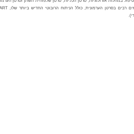
טיפול במחלות אורולוגיות, סרטן הכליות, סרטן שלפוחית השתן וסרטן הערמונ
הוא מתמחה גם בטיפולים זעיר פולשניים מתקדמים רבים בסרטן ה
).