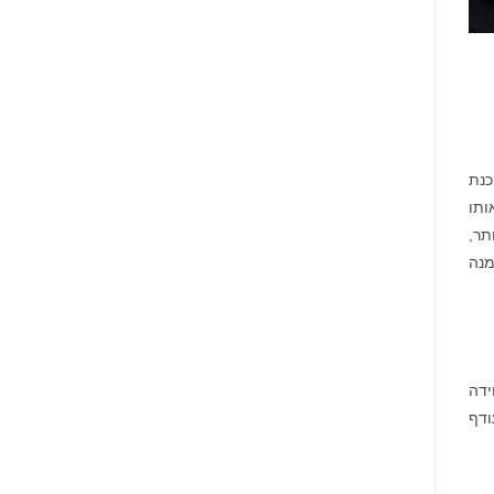
כנת
ותו
תר,
מנה
ידה
ודף