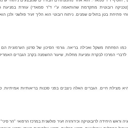
וטיים בסיכון גבוה בגברים שמנים. SMART (טכניקה רובוטית מתקדמת שהותאמה ע"י ד"ר סמאדי) עוזרת במניע
חי פתיחת בטן בחולים שמנים. ניתוח רובוטי הוא הליך זעיר פולשני ולכן הוא
מו הפחתת משקל ואכילה בריאה. גורמי הסיכון של סרטן הערמונית הם ג
 לדברי המרכז לבקרת ומניעת מחלות, שיעור ההשמנה בקרב הגברים האמריק
א מצילת חיים. הגברים האלה ניצבים בפני סכנות בריאותיות אמיתיות. ס
ה וראש היחידה לרובוטיקה וכירורגיה זעיר פולשנית במרכז הרפואי "הר סיני" ב