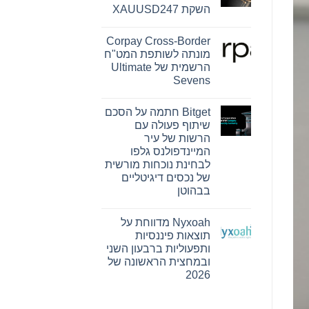
Reserve
השקת XAUUSD247
Bank
ו-
אין
SEE
תגובות
Capital
Corpay Cross-Border
על
Hamilton
PU
מונתה לשותפת המט"ח
Ltd.‎
Prime
התקשרו
הרשמית של Ultimate
מרחיבה
בהסכם
את
Sevens
שיווק
המסחר
והפניית
אין
בזהב
לקוחות
עם
תגובות
Bitget חתמה על הסכם
על
השקת
Corpay
XAUUSD247
שיתוף פעולה עם
Cross-
הרשות של עיר
Border
מונתה
המיינדפולנס גלפו
לשותפת
לבחינת נוכחות מורשית
המט"ח
הרשמית
של נכסים דיגיטליים
של
בבהוטן
Ultimate
Sevens
אין
תגובות
Nyxoah מדווחת על
על
Bitget
תוצאות פיננסיות
חתמה
ותפעוליות ברבעון השני
על
הסכם
ובמחצית הראשונה של
שיתוף
2026
פעולה
עם
אין
הרשות
תגובות
של
על