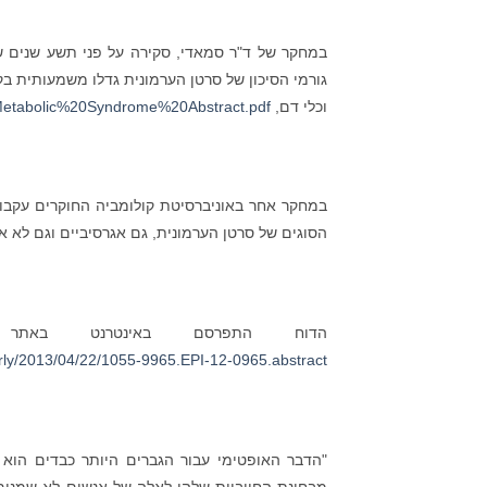
גורמי הסיכון של סרטן הערמונית גדלו משמעותית ב
וכלי דם,
Metabolic%20Syndrome%20Abstract.pdf
הסוגים של סרטן הערמונית, גם אגרסיביים וגם לא א
הדוח התפרסם באינטרנט באתר r Epidemiology, Biomarkers & Prevention
early/2013/04/22/1055-9965.EPI-12-0965.abstract
"הדבר האופטימי עבור הגברים היותר כבדים הוא שב
מבחינת החיוביות שלהן לאלה של אנשים לא שמנים